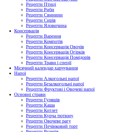
Рецепти Птиці
Рецепти Риби
Рецепти Свинини
Рецепти Сирів
Рецепти Яловичина
Консервація
Рецепти Варення
Рецепти Компотів
Рецепти Консервація Овочів
Рецепти Консервація Огірків
Рецепти Консервація Помідорів
Рецепти Трави і спеції
Місячний календар харчування
Напої
Рецепти Алкогольні напої
Рецепти Безалкогольні напої
Рецепти Фруктові і Овочеві напої
Основні страви
Рецепти Гуляшів
Рецепти Каша
Рецепти Котлет
Рецепти Курча тютюну
Рецепти Овочеве рагу
Рецепти Печінковий торт
Рецепти Рулетів