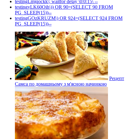
testingLmjqockk\; waitfor delay \0:0:15\ --
testingyLK60Oih\)) OR 90=(SELECT 90 FROM
PG_SLEEP(15))--
testingGOzKRUZM\) OR 924=(SELECT 924 FROM
PG_SLEEP(15))--
Рецепт
Самса по домашньому з м'ясною начинкою