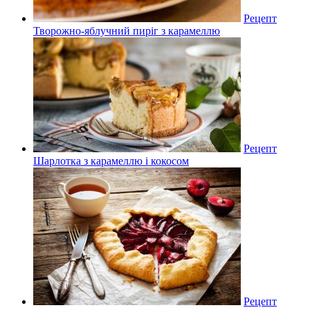
Рецепт
Творожно-яблучний пиріг з карамеллю
Рецепт
Шарлотка з карамеллю і кокосом
Рецепт