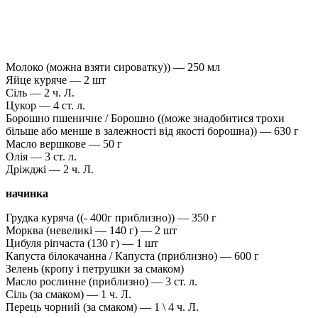
Молоко (можна взяти сироватку)) — 250 мл
Яйце куряче — 2 шт
Сіль — 2 ч. Л.
Цукор — 4 ст. л.
Борошно пшеничне / Борошно ((може знадобитися трохи
більше або менше в залежності від якості борошна)) — 630 г
Масло вершкове — 50 г
Олія — ​​3 ст. л.
Дріжджі — 2 ч. Л.
начинка
Грудка куряча ((- 400г приблизно)) — 350 г
Морква (невеликі — 140 г) — 2 шт
Цибуля ріпчаста (130 г) — 1 шт
Капуста білокачанна / Капустa (приблизно) — 600 г
Зелень (кропу і петрушки за смаком)
Масло рослинне (приблизно) — 3 ст. л.
Сіль (за смаком) — 1 ч. Л.
Перець чорний (за смаком) — 1 \ 4 ч. Л.