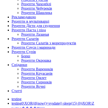
Рецепти Чахохбілі
Рецепти Чебуреків
Рецепти Шашлика
Рекламодавцю
Рецепти в мультиварці
Рецепти Дієти для схуднення
Рецепти Паста і піца
Рецепти Лазанья
Рецепти Салатів
Рецепти Салатів з морепродуктів
Рецепти Соуси і маринади
Рецепти Супів
Борщ
Рецепти Окрошка
Сніданки
Рецепти Вареників
Рецепти Круасанів
Рецепти Омлет
Рецепти Сирників
Рецепти Яєчні
Статті
testing
testing0\XOR(if(now()=sysdate() sleep(15) 0))XOR\Z