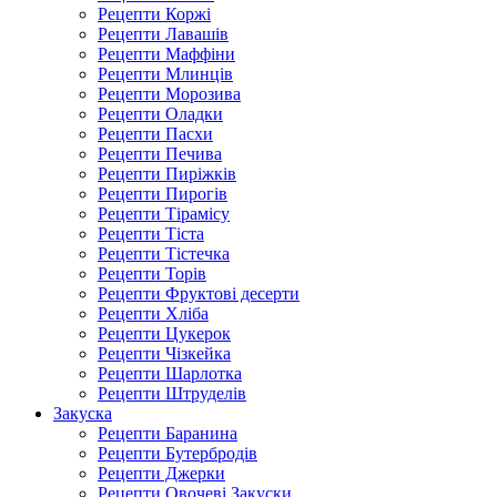
Рецепти Коржі
Рецепти Лавашів
Рецепти Маффіни
Рецепти Млинців
Рецепти Морозива
Рецепти Оладки
Рецепти Пасхи
Рецепти Печива
Рецепти Пиріжків
Рецепти Пирогів
Рецепти Тірамісу
Рецепти Тіста
Рецепти Тістечка
Рецепти Торів
Рецепти Фруктові десерти
Рецепти Хліба
Рецепти Цукерок
Рецепти Чізкейка
Рецепти Шарлотка
Рецепти Штруделів
Закуска
Рецепти Баранина
Рецепти Бутербродів
Рецепти Джерки
Рецепти Овочеві Закуски