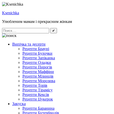
Ksenichka
Улюбленим мамам і прекрасним жінкам
✔
Випічка та десерти
Рецепти Брауні
Рецепти Булочки
Рецепти Запіканка
Рецепти Оладки
Рецепти Пирогів
Рецепти Маффіни
Рецепти Млинців
Рецепти Морозива
Рецепти Торів
Рецепти Тірамісу
Рецепти Кексів
Рецепти Цукерок
Закуска
Рецепти Баранина
Рецепти Бутербродів