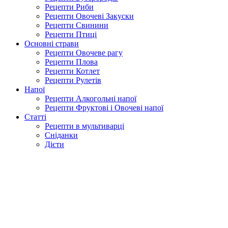
Рецепти Риби
Рецепти Овочеві Закуски
Рецепти Свинини
Рецепти Птиці
Основні страви
Рецепти Овочеве рагу
Рецепти Плова
Рецепти Котлет
Рецепти Рулетів
Напої
Рецепти Алкогольні напої
Рецепти Фруктові і Овочеві напої
Статті
Рецепти в мультиварці
Сніданки
Дієти