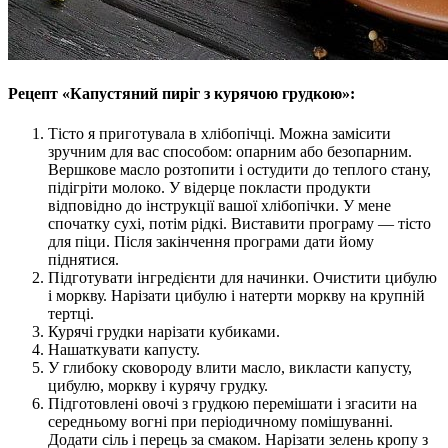
Рецепт «Капустяний пиріг з курячою грудкою»:
Тісто я приготувала в хлібопічці. Можна замісити
зручним для вас способом: опарним або безопарним.
Вершкове масло розтопити і остудити до теплого стану,
підігріти молоко. У відерце покласти продукти
відповідно до інструкції вашої хлібопічки. У мене
спочатку сухі, потім рідкі. Виставити програму — тісто
для піци. Після закінчення програми дати йому
піднятися.
Підготувати інгредієнти для начинки. Очистити цибулю
і моркву. Нарізати цибулю і натерти моркву на крупній
тертці.
Курячі грудки нарізати кубиками.
Нашаткувати капусту.
У глибоку сковороду влити масло, викласти капусту,
цибулю, моркву і курячу грудку.
Підготовлені овочі з грудкою перемішати і згасити на
середньому вогні при періодичному помішуванні.
Додати сіль і перець за смаком. Нарізати зелень кропу з