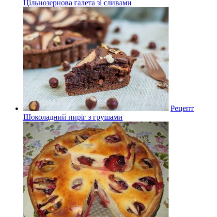
Цільнозернова галета зі сливами
Рецепт
Шоколадний пиріг з грушами