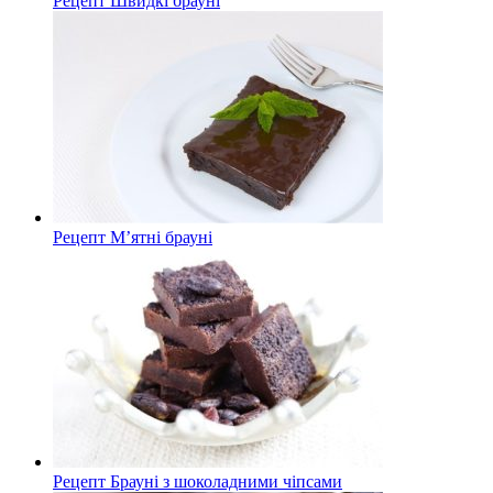
Рецепт Швидкі брауні
Рецепт М’ятні брауні
Рецепт Брауні з шоколадними чіпсами