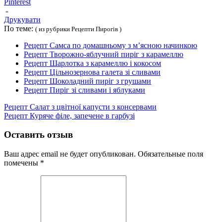
Pinterest
Друкувати
По теме:
( из рубрики Рецепти Пирогів )
Рецепт Самса по домашньому з м’ясною начинкою
Рецепт Творожно-яблучний пиріг з карамеллю
Рецепт Шарлотка з карамеллю і кокосом
Рецепт Цільнозернова галета зі сливами
Рецепт Шоколадний пиріг з грушами
Рецепт Пиріг зі сливами і яблуками
Рецепт Салат з цвітної капусти з консервами
Рецепт Куряче філе, запечене в гарбузі
Оставить отзыв
Ваш адрес email не будет опубликован.
Обязательные поля
помечены
*