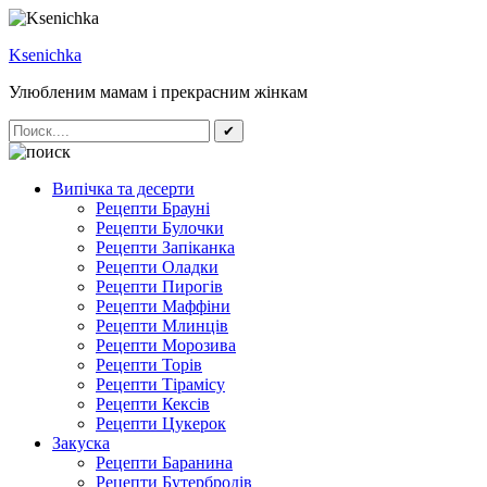
Ksenichka
Улюбленим мамам і прекрасним жінкам
✔
Випічка та десерти
Рецепти Брауні
Рецепти Булочки
Рецепти Запіканка
Рецепти Оладки
Рецепти Пирогів
Рецепти Маффіни
Рецепти Млинців
Рецепти Морозива
Рецепти Торів
Рецепти Тірамісу
Рецепти Кексів
Рецепти Цукерок
Закуска
Рецепти Баранина
Рецепти Бутербродів