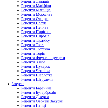
Рецепти Лавашів
Рецепти Маффіни
Рецепти Млинців
Рецепти Морозива
Рецепти Оладки
Рецепти Пасхи
Рецепти Печива
Рецепти Пиріжків
Рецепти Пирогів
Рецепти Тірамісу
Рецепти Тіста
Рецепти Тістечка
Рецепти Торів
Рецепти Фруктові десерти
Рецепти Хліба
Рецепти Цукерок
Рецепти Чізкейка
Рецепти Шарлотка
Рецепти Штруделів
Закуска
Рецепти Баранина
Рецепти Бутербродів
Рецепти Джерки
Рецепти Овочеві Закуски
Рецепти Птиці