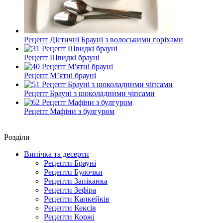
Рецепт Дієтичні Брауні з волоськими горіхами
Рецепт Швидкі брауні
Рецепт М’ятні брауні
Рецепт Брауні з шоколадними чіпсами
Рецепт Мафіни з булгуром
Роздiли
Випічка та десерти
Рецепти Брауні
Рецепти Булочки
Рецепти Запіканка
Рецепти Зефіра
Рецепти Капкейків
Рецепти Кексів
Рецепти Коржі