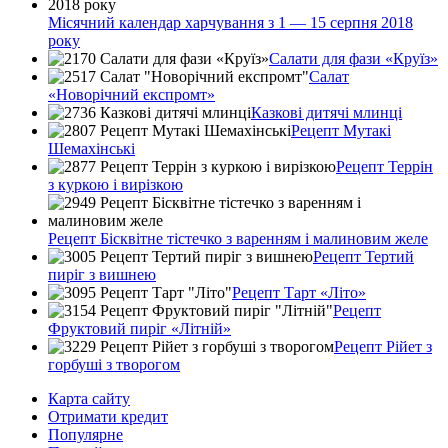
Місячний календар харчування з 1 — 15 серпня 2018
року
Салати для фази «Круїз»
Салат
«Новорічний експромт»
Казкові дитячі млинці
Рецепт Мутакі
Шемахінські
Рецепт Террін
з куркою і вирізкою
Рецепт Бісквітне тістечко з варенням і малиновим желе
Рецепт Тертий
пиріг з вишнею
Рецепт Тарт «Літо»
Рецепт
Фруктовий пиріг «Літній»
Рецепт Рійет з
горбуші з творогом
Карта сайту
Отримати кредит
Популярне