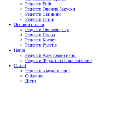
Рецепти Риби
Рецепти Овочеві Закуски
Рецепти Свинини
Рецепти Птиці
Основні страви
Рецепти Овочеве рагу
Рецепти Плова
Рецепти Котлет
Рецепти Рулетів
Напої
Рецепти Алкогольні напої
Рецепти Фруктові і Овочеві напої
Статті
Рецепти в мультиварці
Сніданки
Дієти