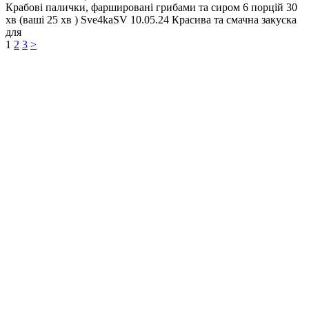
Крабові палички, фаршировані грибами та сиром 6 порцій 30
хв (ваші 25 хв ) Sve4kaSV 10.05.24 Красива та смачна закуска
для
1
2
3
>