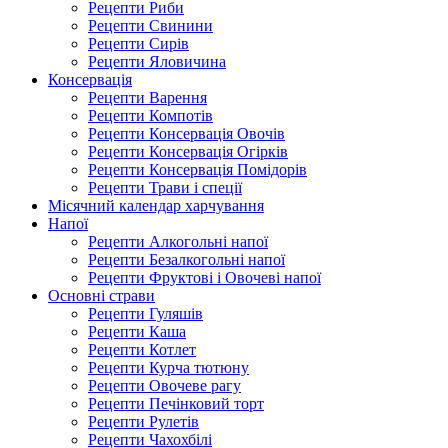
Рецепти Риби
Рецепти Свинини
Рецепти Сирів
Рецепти Яловичина
Консервація
Рецепти Варення
Рецепти Компотів
Рецепти Консервація Овочів
Рецепти Консервація Огірків
Рецепти Консервація Помідорів
Рецепти Трави і спеції
Місячний календар харчування
Напої
Рецепти Алкогольні напої
Рецепти Безалкогольні напої
Рецепти Фруктові і Овочеві напої
Основні страви
Рецепти Гуляшів
Рецепти Каша
Рецепти Котлет
Рецепти Курча тютюну
Рецепти Овочеве рагу
Рецепти Печінковий торт
Рецепти Рулетів
Рецепти Чахохбілі