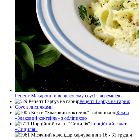
Рецепт Макарони в вершковому соусі з черемшею
Рецепт Гарбуз на гарнір
Соус з лисичками
Кекси
«Злаковий коктейль» з обліпихою
Порційний салат
«Сицилія»