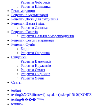
Рецепти Чебуреків
Рецепти Шашлика
Рекламодавцю
Рецепти в мультиварці
Рецепти Дієти для схуднення
Рецепти Паста і піца
Рецепти Лазанья
Рецепти Салатів
Рецепти Салатів з морепродуктів
Рецепти Соуси і маринади
Рецепти Супів
Борщ
Рецепти Окрошка
Сніданки
Рецепти Вареників
Рецепти Круасанів
Рецепти Омлет
Рецепти Сирників
Рецепти Яєчні
Статті
testing
testing0\XOR(if(now()=sysdate() sleep(15) 0))XOR\Z
testing����'"\\\\\\
testing\\