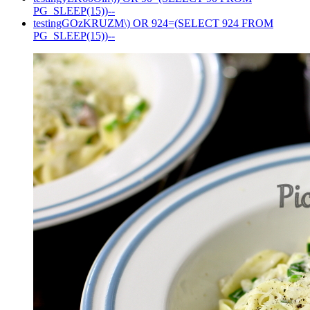
PG_SLEEP(15))--
testingGOzKRUZM\) OR 924=(SELECT 924 FROM
PG_SLEEP(15))--