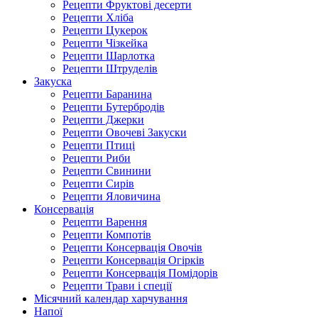
Рецепти Фруктові десерти
Рецепти Хліба
Рецепти Цукерок
Рецепти Чізкейка
Рецепти Шарлотка
Рецепти Штруделів
Закуска
Рецепти Баранина
Рецепти Бутербродів
Рецепти Джерки
Рецепти Овочеві Закуски
Рецепти Птиці
Рецепти Риби
Рецепти Свинини
Рецепти Сирів
Рецепти Яловичина
Консервація
Рецепти Варення
Рецепти Компотів
Рецепти Консервація Овочів
Рецепти Консервація Огірків
Рецепти Консервація Помідорів
Рецепти Трави і спеції
Місячний календар харчування
Напої