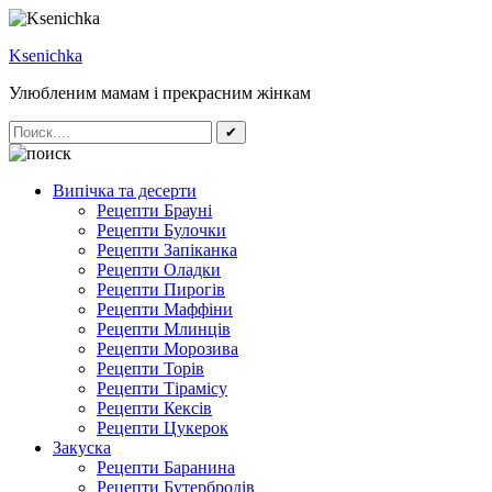
Ksenichka
Улюбленим мамам і прекрасним жінкам
✔
Випічка та десерти
Рецепти Брауні
Рецепти Булочки
Рецепти Запіканка
Рецепти Оладки
Рецепти Пирогів
Рецепти Маффіни
Рецепти Млинців
Рецепти Морозива
Рецепти Торів
Рецепти Тірамісу
Рецепти Кексів
Рецепти Цукерок
Закуска
Рецепти Баранина
Рецепти Бутербродів