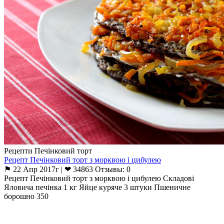
Рецепти Печінковий торт
Рецепт Печінковий торт з морквою і цибулею
⚑ 22 Апр 2017г | ❤ 34863 Отзывы: 0
Рецепт Печінковий торт з морквою і цибулею Складові
Яловича печінка 1 кг Яйце куряче 3 штуки Пшеничне
борошно 350