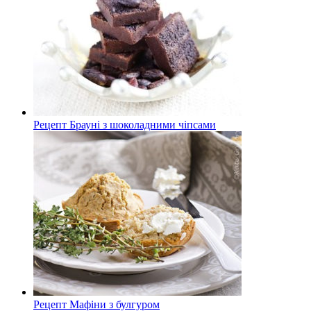
Рецепт Брауні з шоколадними чіпсами
Рецепт Мафіни з булгуром