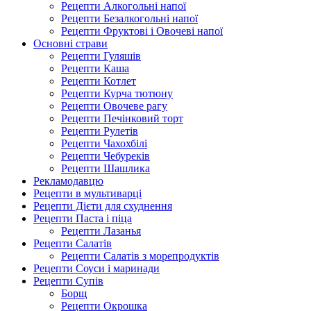
Рецепти Алкогольні напої
Рецепти Безалкогольні напої
Рецепти Фруктові і Овочеві напої
Основні страви
Рецепти Гуляшів
Рецепти Каша
Рецепти Котлет
Рецепти Курча тютюну
Рецепти Овочеве рагу
Рецепти Печінковий торт
Рецепти Рулетів
Рецепти Чахохбілі
Рецепти Чебуреків
Рецепти Шашлика
Рекламодавцю
Рецепти в мультиварці
Рецепти Дієти для схуднення
Рецепти Паста і піца
Рецепти Лазанья
Рецепти Салатів
Рецепти Салатів з морепродуктів
Рецепти Соуси і маринади
Рецепти Супів
Борщ
Рецепти Окрошка