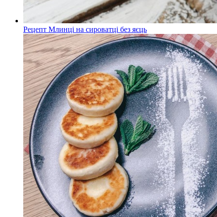
Рецепт Млинці на сироватці без яєць