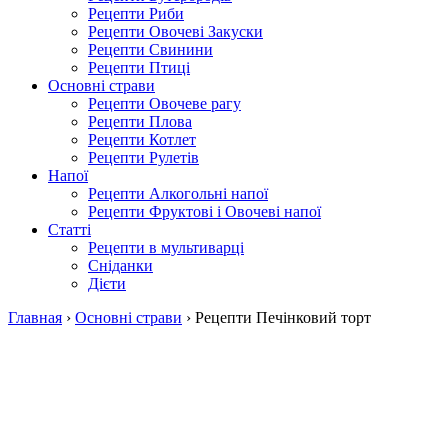
Рецепти Риби
Рецепти Овочеві Закуски
Рецепти Свинини
Рецепти Птиці
Основні страви
Рецепти Овочеве рагу
Рецепти Плова
Рецепти Котлет
Рецепти Рулетів
Напої
Рецепти Алкогольні напої
Рецепти Фруктові і Овочеві напої
Статті
Рецепти в мультиварці
Сніданки
Дієти
Главная
›
Основні страви
›
Рецепти Печінковий торт