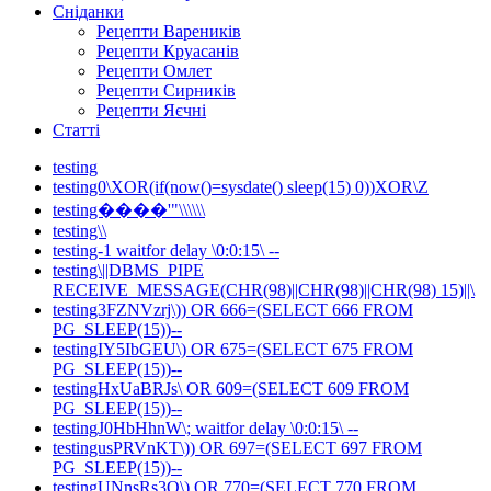
Сніданки
Рецепти Вареників
Рецепти Круасанів
Рецепти Омлет
Рецепти Сирників
Рецепти Яєчні
Статті
testing
testing0\XOR(if(now()=sysdate() sleep(15) 0))XOR\Z
testing����'"\\\\\\
testing\\
testing-1 waitfor delay \0:0:15\ --
testing\||DBMS_PIPE
RECEIVE_MESSAGE(CHR(98)||CHR(98)||CHR(98) 15)||\
testing3FZNVzrj\)) OR 666=(SELECT 666 FROM
PG_SLEEP(15))--
testingIY5IbGEU\) OR 675=(SELECT 675 FROM
PG_SLEEP(15))--
testingHxUaBRJs\ OR 609=(SELECT 609 FROM
PG_SLEEP(15))--
testingJ0HbHhnW\; waitfor delay \0:0:15\ --
testingusPRVnKT\)) OR 697=(SELECT 697 FROM
PG_SLEEP(15))--
testingUNnsRs3Q\) OR 770=(SELECT 770 FROM