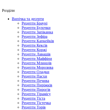
Роздiли
Випічка та десерти
Рецепти Брауні
Рецепти Булочки
Рецепти Запіканка
Рецепти Зефіра
Рецепти Капкейків
Рецепти Кексів
Рецепти Коржі
Рецепти Лавашів
Рецепти Маффіни
Рецепти Млинців
Рецепти Морозива
Рецепти Оладки
Рецепти Пасхи
Рецепти Печива
Рецепти Пиріжків
Рецепти Пирогів
Рецепти Тірамісу
Рецепти Тіста
Рецепти Тістечка
Рецепти Торів