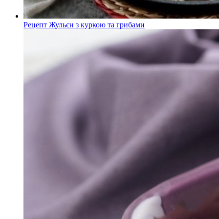
Рецепт Жульєн з куркою та грибами