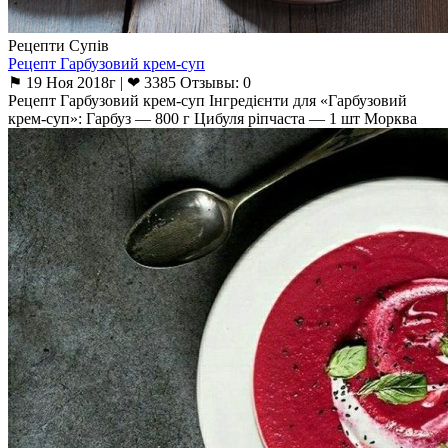
Рецепти Супів
Рецепт Гарбузовий крем-суп
⚑ 19 Ноя 2018г | ❤ 3385 Отзывы: 0
Рецепт Гарбузовий крем-суп Інгредієнти для «Гарбузовий
крем-суп»: Гарбуз — 800 г Цибуля ріпчаста — 1 шт Морква