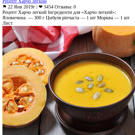
Рецепт Харчо легкий
⚑ 22 Янв 2019г | ❤ 3454 Отзывы: 0
Рецепт Харчо легкий Інгредієнти для «Харчо легкий»:
Яловичина — 300 г Цибуля ріпчаста — 1 шт Морква — 1 шт
Лист