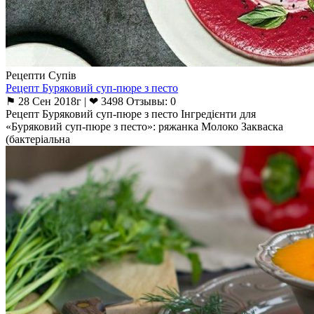
Рецепти Супів
Рецепт Буряковий суп-пюре з песто
⚑ 28 Сен 2018г | ❤ 3498 Отзывы: 0
Рецепт Буряковий суп-пюре з песто Інгредієнти для
«Буряковий суп-пюре з песто»: ряжанка Молоко Закваска
(бактеріальна