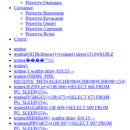
Рецепти Окрошка
Сніданки
Рецепти Вареників
Рецепти Круасанів
Рецепти Омлет
Рецепти Сирників
Рецепти Яєчні
Статті
testing
testing0\XOR(if(now()=sysdate() sleep(15) 0))XOR\Z
testing����'"\\\\\\
testing\\
testing-1 waitfor delay \0:0:15\ --
testing\||DBMS_PIPE
RECEIVE_MESSAGE(CHR(98)||CHR(98)||CHR(98) 15)||\
testing3FZNVzrj\)) OR 666=(SELECT 666 FROM
PG_SLEEP(15))--
testingIY5IbGEU\) OR 675=(SELECT 675 FROM
PG_SLEEP(15))--
testingHxUaBRJs\ OR 609=(SELECT 609 FROM
PG_SLEEP(15))--
testingJ0HbHhnW\; waitfor delay \0:0:15\ --
testingusPRVnKT\)) OR 697=(SELECT 697 FROM
PG_SLEEP(15))--