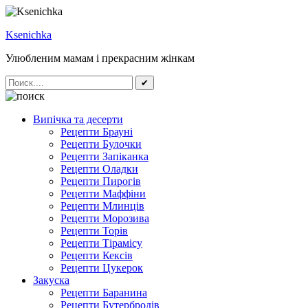
Ksenichka
Улюбленим мамам і прекрасним жінкам
✔
Випічка та десерти
Рецепти Брауні
Рецепти Булочки
Рецепти Запіканка
Рецепти Оладки
Рецепти Пирогів
Рецепти Маффіни
Рецепти Млинців
Рецепти Морозива
Рецепти Торів
Рецепти Тірамісу
Рецепти Кексів
Рецепти Цукерок
Закуска
Рецепти Баранина
Рецепти Бутербродів