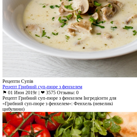
Рецепти Супів
Рецепт Грибний суп-пюре з фенхелем
⚑ 01 Июн 2019г | ❤ 3575 Отзывы: 0
Рецепт Грибний суп-пюре з фенхелем Інгредієнти для
«Грибний суп-пюре з фенхелем»: Фенхель (невеликі
цибулини)