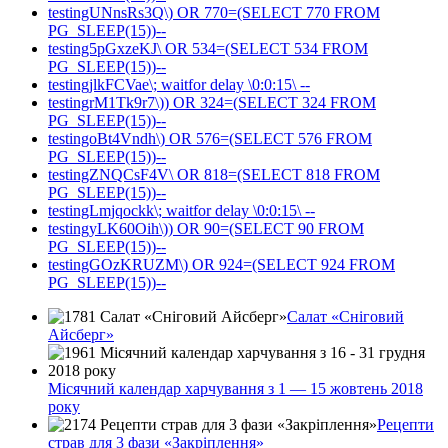
testingUNnsRs3Q\) OR 770=(SELECT 770 FROM
PG_SLEEP(15))--
testing5pGxzeKJ\ OR 534=(SELECT 534 FROM
PG_SLEEP(15))--
testingjlkFCVae\; waitfor delay \0:0:15\ --
testingrM1Tk9r7\)) OR 324=(SELECT 324 FROM
PG_SLEEP(15))--
testingoBt4Vndh\) OR 576=(SELECT 576 FROM
PG_SLEEP(15))--
testingZNQCsF4V\ OR 818=(SELECT 818 FROM
PG_SLEEP(15))--
testingLmjqockk\; waitfor delay \0:0:15\ --
testingyLK60Oih\)) OR 90=(SELECT 90 FROM
PG_SLEEP(15))--
testingGOzKRUZM\) OR 924=(SELECT 924 FROM
PG_SLEEP(15))--
Салат «Сніговий
Айсберг»
Місячний календар харчування з 1 — 15 жовтень 2018
року
Рецепти
страв для 3 фази «Закріплення»