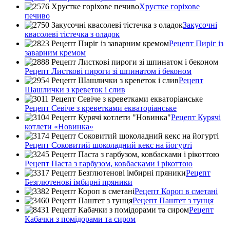
Хрустке горіхове
печиво
Закусочні
квасолеві тістечка з оладок
Рецепт Пиріг із
заварним кремом
Рецепт Листкові пироги зі шпинатом і беконом
Рецепт
Шашлички з креветок і слив
Рецепт Севіче з креветками екваторіанське
Рецепт Курячі
котлети «Новинка»
Рецепт Соковитий шоколадний кекс на йогурті
Рецепт Паста з гарбузом, ковбасками і рікоттою
Рецепт
Безглютенові імбирні пряники
Рецепт Короп в сметані
Рецепт Паштет з тунця
Рецепт
Кабачки з помідорами та сиром