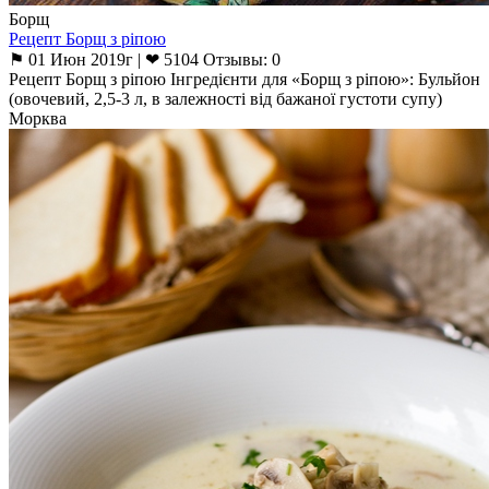
Борщ
Рецепт Борщ з ріпою
⚑ 01 Июн 2019г | ❤ 5104 Отзывы: 0
Рецепт Борщ з ріпою Інгредієнти для «Борщ з ріпою»: Бульйон
(овочевий, 2,5-3 л, в залежності від бажаної густоти супу)
Морква