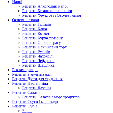
Напої
Рецепти Алкогольні напої
Рецепти Безалкогольні напої
Рецепти Фруктові і Овочеві напої
Основні страви
Рецепти Гуляшів
Рецепти Каша
Рецепти Котлет
Рецепти Курча тютюну
Рецепти Овочеве рагу
Рецепти Печінковий торт
Рецепти Рулетів
Рецепти Чахохбілі
Рецепти Чебуреків
Рецепти Шашлика
Рекламодавцю
Рецепти в мультиварці
Рецепти Дієти для схуднення
Рецепти Паста і піца
Рецепти Лазанья
Рецепти Салатів
Рецепти Салатів з морепродуктів
Рецепти Соуси і маринади
Рецепти Супів
Борщ