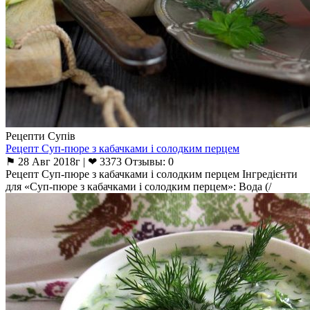
Рецепти Супів
Рецепт Суп-пюре з кабачками і солодким перцем
⚑ 28 Авг 2018г | ❤ 3373 Отзывы: 0
Рецепт Суп-пюре з кабачками і солодким перцем Інгредієнти
для «Суп-пюре з кабачками і солодким перцем»: Вода (/