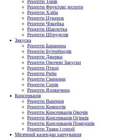
Рецепти Торів
Рецепти Фруктові десерти
Рецепти Хліба
Рецепти Цукерок
Рецепти Чізкейка
Рецепти Шарлотка
Рецепти Штруделів
Закуска
Рецепти Баранина
Рецепти Бутербродів
Рецепти Джерки
Рецепти Овочеві Закуски
Рецепти Птиці
Рецепти Риби
Рецепти Свинини
Рецепти Сирів
Рецепти Яловичина
Консервація
Рецепти Варення
Рецепти Компотів
Рецепти Консервація Овочів
Рецепти Консервація Огірків
Рецепти Консервація Помідорів
Рецепти Трави і спеції
Місячний календар харчування