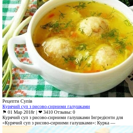
Рецепти Супів
Курячий суп з рисово-сирними галушками
⚑ 01 Мар 2018г | ❤ 3410 Отзывы: 0
Курячий суп з рисово-сирними галушками Інгредієнти для
«Курячий суп з рисово-сирними галушками»: Курка —