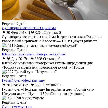
Рецепти Супів
Суп-пюре квасолевий з грибами
⚑ 20 Фев 2018г | ❤ 3264 Отзывы: 0
Суп-пюре квасолевий з грибами Інгредієнти для «Суп-пюре
квасолевий з грибами»: Квасоля — 150 г Цибуля ріпчаста
Рецепти Супів
Юшка»за мотивами поморської кухні»
⚑ 26 Дек 2017г | ❤ 3398 Отзывы: 0
Юшка»за мотивами поморської кухні» Інгредієнти для
«Юшка» за мотивами поморської кухні «»: Тріска
Рецепти Супів
Густий суп «Нохутли аш»
⚑ 28 Ноя 2017г | ❤ 3535 Отзывы: 0
Густий суп «Нохутли аш» Інгредієнти для «Густий суп»
Нохутли аш «»: Нут — 150 г Яловичина (м’якоть)
Рецепти Супів
Суп з кукурудзою