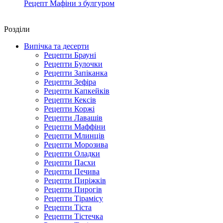
Рецепт Мафіни з булгуром
Роздiли
Випічка та десерти
Рецепти Брауні
Рецепти Булочки
Рецепти Запіканка
Рецепти Зефіра
Рецепти Капкейків
Рецепти Кексів
Рецепти Коржі
Рецепти Лавашів
Рецепти Маффіни
Рецепти Млинців
Рецепти Морозива
Рецепти Оладки
Рецепти Пасхи
Рецепти Печива
Рецепти Пиріжків
Рецепти Пирогів
Рецепти Тірамісу
Рецепти Тіста
Рецепти Тістечка