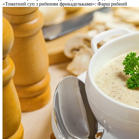
«Томатний суп з рибними фрикадельками»: Фарш рибний