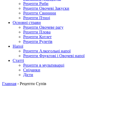
Рецепти Риби
Рецепти Овочеві Закуски
Рецепти Свинини
Рецепти Птиці
Основні страви
Рецепти Овочеве рагу
Рецепти Плова
Рецепти Котлет
Рецепти Рулетів
Напої
Рецепти Алкогольні напої
Рецепти Фруктові і Овочеві напої
Статті
Рецепти в мультиварці
Сніданки
Дієти
Главная
›
Рецепти Супів