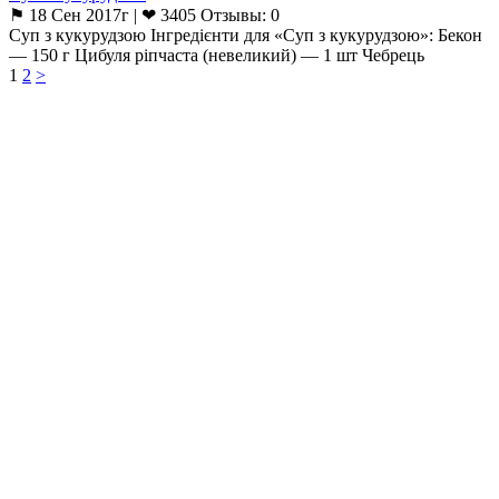
⚑ 18 Сен 2017г | ❤ 3405 Отзывы: 0
Суп з кукурудзою Інгредієнти для «Суп з кукурудзою»: Бекон
— 150 г Цибуля ріпчаста (невеликий) — 1 шт Чебрець
1
2
>