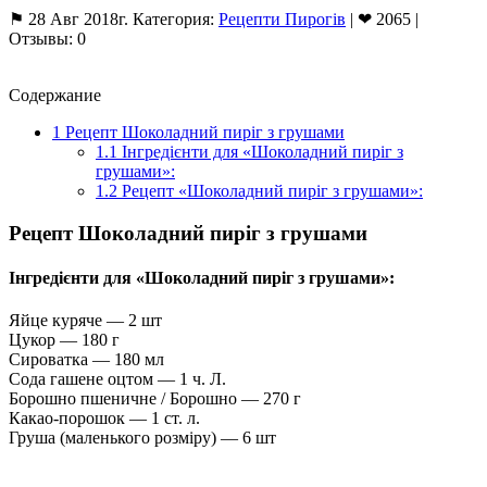
⚑ 28 Авг 2018г. Категория:
Рецепти Пирогів
| ❤ 2065 |
Отзывы: 0
Содержание
1
Рецепт Шоколадний пиріг з грушами
1.1
Інгредієнти для «Шоколадний пиріг з
грушами»:
1.2
Рецепт «Шоколадний пиріг з грушами»:
Рецепт Шоколадний пиріг з грушами
Інгредієнти для «Шоколадний пиріг з грушами»:
Яйце куряче — 2 шт
Цукор — 180 г
Сироватка — 180 мл
Сода гашене оцтом — 1 ч. Л.
Борошно пшеничне / Борошно — 270 г
Какао-порошок — 1 ст. л.
Груша (маленького розміру) — 6 шт