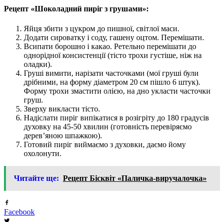
Рецепт «Шоколадний пиріг з грушами»:
Яйця збити з цукром до пишної, світлої маси.
Додати сироватку і соду, гашену оцтом. Перемішати.
Всипати борошно і какао. Ретельно перемішати до
однорідної консистенції (тісто трохи густіше, ніж на
оладки).
Груші вимити, нарізати часточками (мої груші були
дрібними, на форму діаметром 20 см пішло 6 штук).
Форму трохи змастити олією, на дно укласти часточки
груш.
Зверху викласти тісто.
Надіслати пиріг випікатися в розігріту до 180 градусів
духовку на 45-50 хвилин (готовність перевіряємо
дерев’яною шпажкою).
Готовий пиріг виймаємо з духовки, даємо йому
охолонути.
Читайте ще:
Рецепт Бісквіт «Паличка-виручалочка»
Facebook