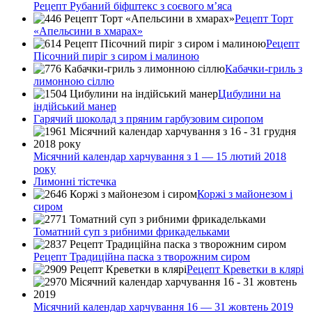
Рецепт Рубаний біфштекс з соєвого м’яса
Рецепт Торт
«Апельсини в хмарах»
Рецепт
Пісочний пиріг з сиром і малиною
Кабачки-гриль з
лимонною сіллю
Цибулини на
індійський манер
Гарячий шоколад з пряним гарбузовим сиропом
Місячний календар харчування з 1 — 15 лютий 2018
року
Лимонні тістечка
Коржі з майонезом і
сиром
Томатний суп з рибними фрикадельками
Рецепт Традиційна паска з творожним сиром
Рецепт Креветки в клярі
Місячний календар харчування 16 — 31 жовтень 2019