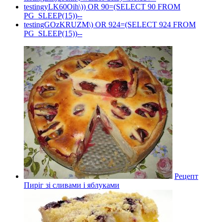
testingyLK60Oih\)) OR 90=(SELECT 90 FROM
PG_SLEEP(15))--
testingGOzKRUZM\) OR 924=(SELECT 924 FROM
PG_SLEEP(15))--
Рецепт
Пиріг зі сливами і яблуками