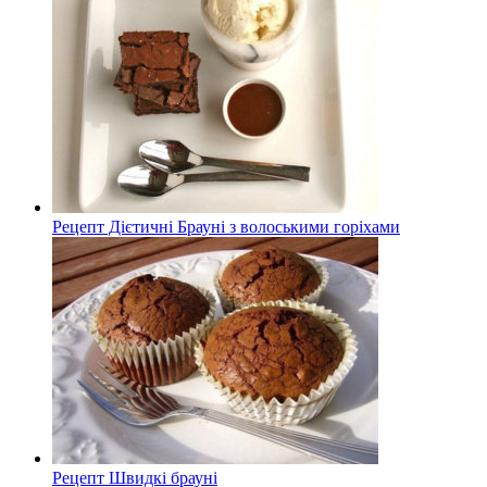
Рецепт Дієтичні Брауні з волоськими горіхами
Рецепт Швидкі брауні