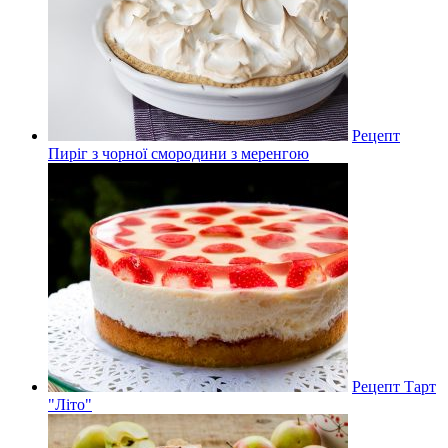
Рецепт
Пиріг з чорної смородини з меренгою
Рецепт Тарт
"Літо"