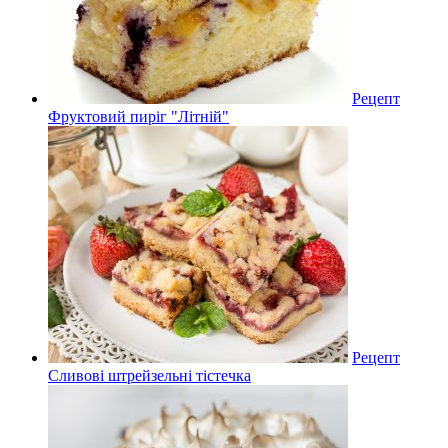
Рецепт
Фруктовий пиріг "Літній"
Рецепт
Сливові штрейзельні тістечка