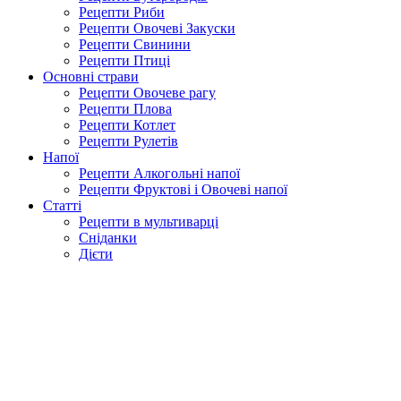
Рецепти Риби
Рецепти Овочеві Закуски
Рецепти Свинини
Рецепти Птиці
Основні страви
Рецепти Овочеве рагу
Рецепти Плова
Рецепти Котлет
Рецепти Рулетів
Напої
Рецепти Алкогольні напої
Рецепти Фруктові і Овочеві напої
Статті
Рецепти в мультиварці
Сніданки
Дієти