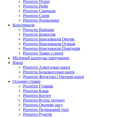
Рецепти Птиці
Рецепти Риби
Рецепти Свинини
Рецепти Сирів
Рецепти Яловичина
Консервація
Рецепти Варення
Рецепти Компотів
Рецепти Консервація Овочів
Рецепти Консервація Огірків
Рецепти Консервація Помідорів
Рецепти Трави і спеції
Місячний календар харчування
Напої
Рецепти Алкогольні напої
Рецепти Безалкогольні напої
Рецепти Фруктові і Овочеві напої
Основні страви
Рецепти Гуляшів
Рецепти Каша
Рецепти Котлет
Рецепти Курча тютюну
Рецепти Овочеве рагу
Рецепти Печінковий торт
Рецепти Рулетів