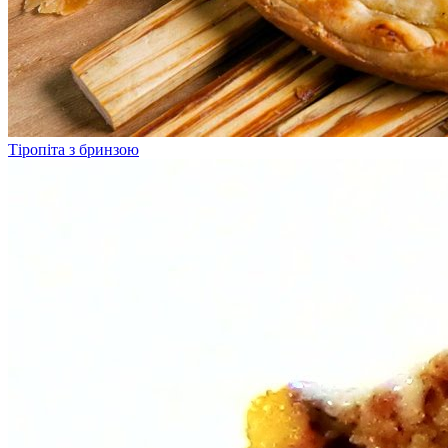
Тіропіта з бринзою