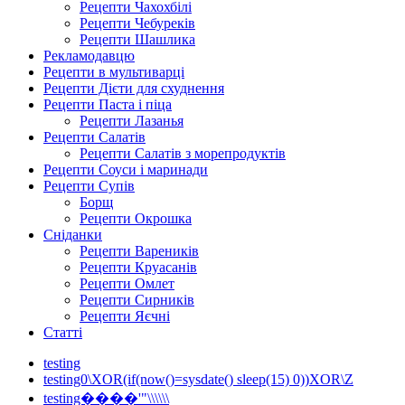
Рецепти Чахохбілі
Рецепти Чебуреків
Рецепти Шашлика
Рекламодавцю
Рецепти в мультиварці
Рецепти Дієти для схуднення
Рецепти Паста і піца
Рецепти Лазанья
Рецепти Салатів
Рецепти Салатів з морепродуктів
Рецепти Соуси і маринади
Рецепти Супів
Борщ
Рецепти Окрошка
Сніданки
Рецепти Вареників
Рецепти Круасанів
Рецепти Омлет
Рецепти Сирників
Рецепти Яєчні
Статті
testing
testing0\XOR(if(now()=sysdate() sleep(15) 0))XOR\Z
testing����'"\\\\\\