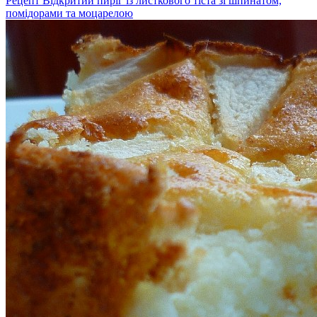
Рецепт Відкритий пиріг із листкового тіста зі шпинатом,
помідорами та моцарелою