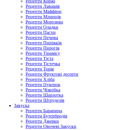
Рецепти Коржі
Рецепти Лавашів
Рецепти Маффіни
Рецепти Млинців
Рецепти Морозива
Рецепти Оладки
Рецепти Пасхи
Рецепти Печива
Рецепти Пиріжків
Рецепти Пирогів
Рецепти Тірамісу
Рецепти Тіста
Рецепти Тістечка
Рецепти Торів
Рецепти Фруктові десерти
Рецепти Хліба
Рецепти Цукерок
Рецепти Чізкейка
Рецепти Шарлотка
Рецепти Штруделів
Закуска
Рецепти Баранина
Рецепти Бутербродів
Рецепти Джерки
Рецепти Овочеві Закуски