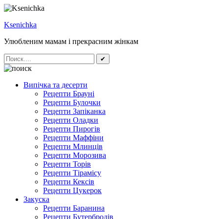
Ksenichka
Улюбленим мамам і прекрасним жінкам
✔
Випічка та десерти
Рецепти Брауні
Рецепти Булочки
Рецепти Запіканка
Рецепти Оладки
Рецепти Пирогів
Рецепти Маффіни
Рецепти Млинців
Рецепти Морозива
Рецепти Торів
Рецепти Тірамісу
Рецепти Кексів
Рецепти Цукерок
Закуска
Рецепти Баранина
Рецепти Бутербродів