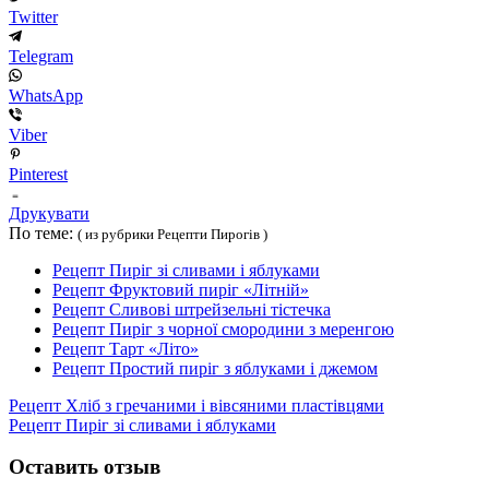
Twitter
Telegram
WhatsApp
Viber
Pinterest
Друкувати
По теме:
( из рубрики Рецепти Пирогів )
Рецепт Пиріг зі сливами і яблуками
Рецепт Фруктовий пиріг «Літній»
Рецепт Сливові штрейзельні тістечка
Рецепт Пиріг з чорної смородини з меренгою
Рецепт Тарт «Літо»
Рецепт Простий пиріг з яблуками і джемом
Рецепт Хліб з гречаними і вівсяними пластівцями
Рецепт Пиріг зі сливами і яблуками
Оставить отзыв