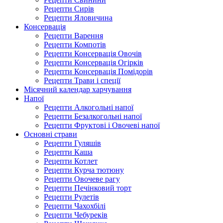
Рецепти Сирів
Рецепти Яловичина
Консервація
Рецепти Варення
Рецепти Компотів
Рецепти Консервація Овочів
Рецепти Консервація Огірків
Рецепти Консервація Помідорів
Рецепти Трави і спеції
Місячний календар харчування
Напої
Рецепти Алкогольні напої
Рецепти Безалкогольні напої
Рецепти Фруктові і Овочеві напої
Основні страви
Рецепти Гуляшів
Рецепти Каша
Рецепти Котлет
Рецепти Курча тютюну
Рецепти Овочеве рагу
Рецепти Печінковий торт
Рецепти Рулетів
Рецепти Чахохбілі
Рецепти Чебуреків