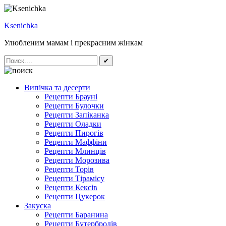
Ksenichka
Улюбленим мамам і прекрасним жінкам
✔
Випічка та десерти
Рецепти Брауні
Рецепти Булочки
Рецепти Запіканка
Рецепти Оладки
Рецепти Пирогів
Рецепти Маффіни
Рецепти Млинців
Рецепти Морозива
Рецепти Торів
Рецепти Тірамісу
Рецепти Кексів
Рецепти Цукерок
Закуска
Рецепти Баранина
Рецепти Бутербродів