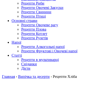
Рецепти Риби
Рецепти Овочеві Закуски
Рецепти Свинини
Рецепти Птиці
Основні страви
Рецепти Овочеве рагу
Рецепти Плова
Рецепти Котлет
Рецепти Рулетів
Напої
Рецепти Алкогольні напої
Рецепти Фруктові і Овочеві напої
Статті
Рецепти в мультиварці
Сніданки
Дієти
Главная
›
Випічка та десерти
›
Рецепти Хліба