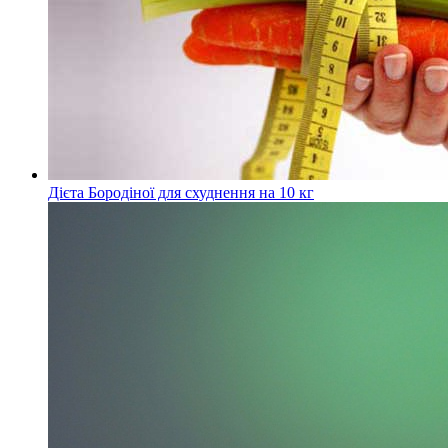
Дієта Бородіної для схуднення на 10 кг