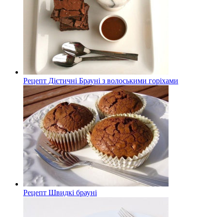
Рецепт Дієтичні Брауні з волоськими горіхами
Рецепт Швидкі брауні