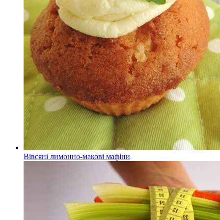
Вівсяні лимонно-макові мафіни