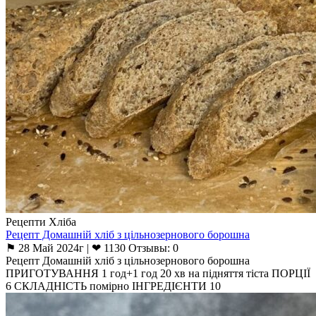
Рецепти Хліба
Рецепт Домашній хліб з цільнозернового борошна
⚑ 28 Май 2024г | ❤ 1130 Отзывы: 0
Рецепт Домашній хліб з цільнозернового борошна
ПРИГОТУВАННЯ 1 год+1 год 20 хв на підняття тіста ПОРЦІЇ
6 СКЛАДНІСТЬ помірно ІНГРЕДІЄНТИ 10