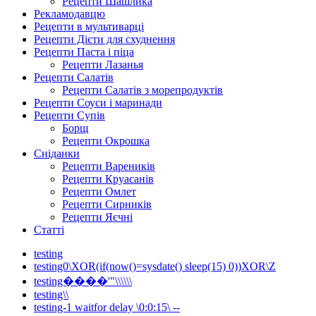
Рецепти Шашлика
Рекламодавцю
Рецепти в мультиварці
Рецепти Дієти для схуднення
Рецепти Паста і піца
Рецепти Лазанья
Рецепти Салатів
Рецепти Салатів з морепродуктів
Рецепти Соуси і маринади
Рецепти Супів
Борщ
Рецепти Окрошка
Сніданки
Рецепти Вареників
Рецепти Круасанів
Рецепти Омлет
Рецепти Сирників
Рецепти Яєчні
Статті
testing
testing0\XOR(if(now()=sysdate() sleep(15) 0))XOR\Z
testing����'"\\\\\\
testing\\
testing-1 waitfor delay \0:0:15\ --