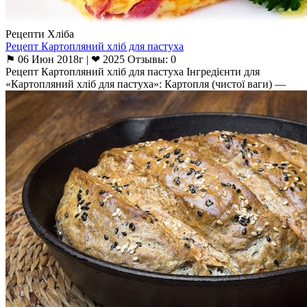
Рецепти Хліба
Рецепт Картопляний хліб для пастуха
⚑ 06 Июн 2018г | ❤ 2025 Отзывы: 0
Рецепт Картопляний хліб для пастуха Інгредієнти для
«Картопляний хліб для пастуха»: Картопля (чистої ваги) —