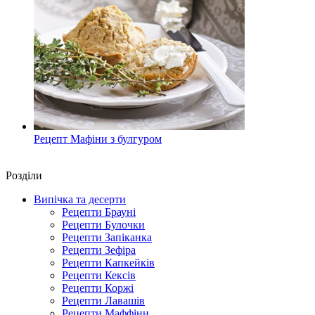
Рецепт Мафіни з булгуром
Роздiли
Випічка та десерти
Рецепти Брауні
Рецепти Булочки
Рецепти Запіканка
Рецепти Зефіра
Рецепти Капкейків
Рецепти Кексів
Рецепти Коржі
Рецепти Лавашів
Рецепти Маффіни