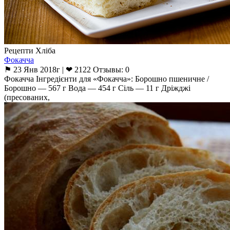
Рецепти Хліба
Фокачча
⚑ 23 Янв 2018г | ❤ 2122 Отзывы: 0
Фокачча Інгредієнти для «Фокачча»: Борошно пшеничне /
Борошно — 567 г Вода — 454 г Сіль — 11 г Дріжджі
(пресованих,