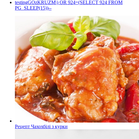
testingGOzKRUZM\) OR 924=(SELECT 924 FROM
PG_SLEEP(15))--
Рецепт Чахохбілі з курки