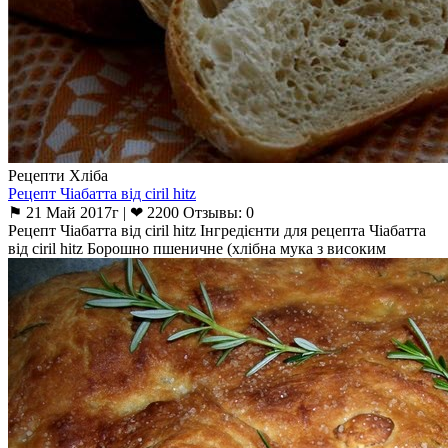
Рецепти Хліба
Рецепт Чіабатта від ciril hitz
⚑ 21 Май 2017г | ❤ 2200 Отзывы: 0
Рецепт Чіабатта від ciril hitz Інгредієнти для рецепта Чіабатта
від ciril hitz Борошно пшеничне (хлібна мука з високим