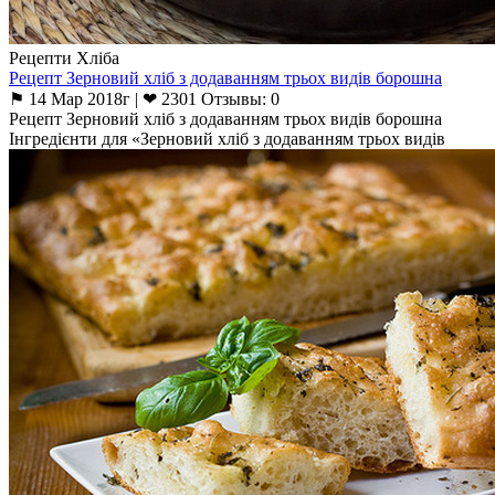
Рецепти Хліба
Рецепт Зерновий хліб з додаванням трьох видів борошна
⚑ 14 Мар 2018г | ❤ 2301 Отзывы: 0
Рецепт Зерновий хліб з додаванням трьох видів борошна
Інгредієнти для «Зерновий хліб з додаванням трьох видів