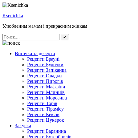
Ksenichka
Улюбленим мамам і прекрасним жінкам
✔
Випічка та десерти
Рецепти Брауні
Рецепти Булочки
Рецепти Запіканка
Рецепти Оладки
Рецепти Пирогів
Рецепти Маффіни
Рецепти Млинців
Рецепти Морозива
Рецепти Торів
Рецепти Тірамісу
Рецепти Кексів
Рецепти Цукерок
Закуска
Рецепти Баранина
Рецепти Бутербродів