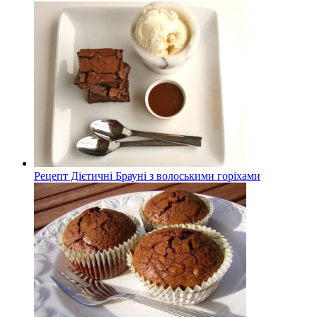
Рецепт Дієтичні Брауні з волоськими горіхами