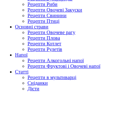
Рецепти Риби
Рецепти Овочеві Закуски
Рецепти Свинини
Рецепти Птиці
Основні страви
Рецепти Овочеве рагу
Рецепти Плова
Рецепти Котлет
Рецепти Рулетів
Напої
Рецепти Алкогольні напої
Рецепти Фруктові і Овочеві напої
Статті
Рецепти в мультиварці
Сніданки
Дієти