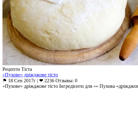
Рецепти Тіста
«Пухове» дріжджове тісто
⚑ 18 Сен 2017г | ❤ 2236 Отзывы: 0
«Пухове» дріжджове тісто Інгредієнти для «» Пухова «дріжджо