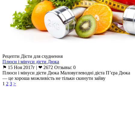
Рецепти Дієти для схуднення
Плюси і мінуси дієти Дюка
⚑ 15 Ноя 2017г | ❤ 2672 Отзывы: 0
Плюси і мінуси дієти Дюка Маловуглеводні дієта П’єра Дюка
— це хороша можливість не тільки скинути зайву
1
2
3
>