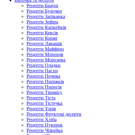
Випічка та десерти
Рецепти Брауні
Рецепти Булочки
Рецепти Запіканка
Рецепти Зефіра
Рецепти Капкейків
Рецепти Кексів
Рецепти Коржі
Рецепти Лавашів
Рецепти Маффіни
Рецепти Млинців
Рецепти Морозива
Рецепти Оладки
Рецепти Пасхи
Рецепти Печива
Рецепти Пиріжків
Рецепти Пирогів
Рецепти Тірамісу
Рецепти Тіста
Рецепти Тістечка
Рецепти Торів
Рецепти Фруктові десерти
Рецепти Хліба
Рецепти Цукерок
Рецепти Чізкейка