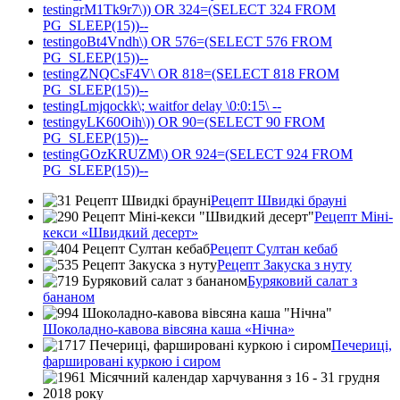
testingrM1Tk9r7\)) OR 324=(SELECT 324 FROM
PG_SLEEP(15))--
testingoBt4Vndh\) OR 576=(SELECT 576 FROM
PG_SLEEP(15))--
testingZNQCsF4V\ OR 818=(SELECT 818 FROM
PG_SLEEP(15))--
testingLmjqockk\; waitfor delay \0:0:15\ --
testingyLK60Oih\)) OR 90=(SELECT 90 FROM
PG_SLEEP(15))--
testingGOzKRUZM\) OR 924=(SELECT 924 FROM
PG_SLEEP(15))--
Рецепт Швидкі брауні
Рецепт Міні-
кекси «Швидкий десерт»
Рецепт Султан кебаб
Рецепт Закуска з нуту
Буряковий салат з
бананом
Шоколадно-кавова вівсяна каша «Нічна»
Печериці,
фаршировані куркою і сиром