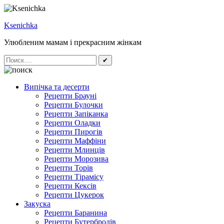
Ksenichka
Улюбленим мамам і прекрасним жінкам
✔
Випічка та десерти
Рецепти Брауні
Рецепти Булочки
Рецепти Запіканка
Рецепти Оладки
Рецепти Пирогів
Рецепти Маффіни
Рецепти Млинців
Рецепти Морозива
Рецепти Торів
Рецепти Тірамісу
Рецепти Кексів
Рецепти Цукерок
Закуска
Рецепти Баранина
Рецепти Бутербродів