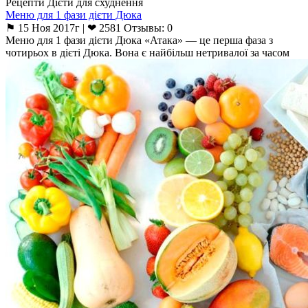
Рецепти Дієти для схуднення
Меню для 1 фази дієти Дюка
⚑ 15 Ноя 2017г | ❤ 2581 Отзывы: 0
Меню для 1 фази дієти Дюка «Атака» — це перша фаза з
чотирьох в дієті Дюка. Вона є найбільш нетривалої за часом