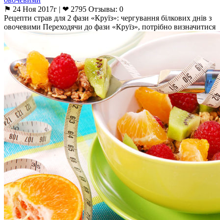
⚑ 24 Ноя 2017г | ❤ 2795 Отзывы: 0
Рецепти страв для 2 фази «Круїз»: чергування білкових днів з
овочевими Переходячи до фази «Круїз», потрібно визначитися