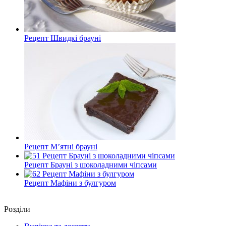
Рецепт Швидкі брауні
Рецепт М’ятні брауні
Рецепт Брауні з шоколадними чіпсами
Рецепт Мафіни з булгуром
Роздiли