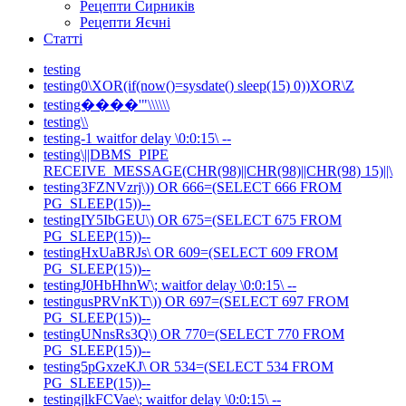
Рецепти Сирників
Рецепти Яєчні
Статті
testing
testing0\XOR(if(now()=sysdate() sleep(15) 0))XOR\Z
testing����'"\\\\\\
testing\\
testing-1 waitfor delay \0:0:15\ --
testing\||DBMS_PIPE
RECEIVE_MESSAGE(CHR(98)||CHR(98)||CHR(98) 15)||\
testing3FZNVzrj\)) OR 666=(SELECT 666 FROM
PG_SLEEP(15))--
testingIY5IbGEU\) OR 675=(SELECT 675 FROM
PG_SLEEP(15))--
testingHxUaBRJs\ OR 609=(SELECT 609 FROM
PG_SLEEP(15))--
testingJ0HbHhnW\; waitfor delay \0:0:15\ --
testingusPRVnKT\)) OR 697=(SELECT 697 FROM
PG_SLEEP(15))--
testingUNnsRs3Q\) OR 770=(SELECT 770 FROM
PG_SLEEP(15))--
testing5pGxzeKJ\ OR 534=(SELECT 534 FROM
PG_SLEEP(15))--
testingjlkFCVae\; waitfor delay \0:0:15\ --