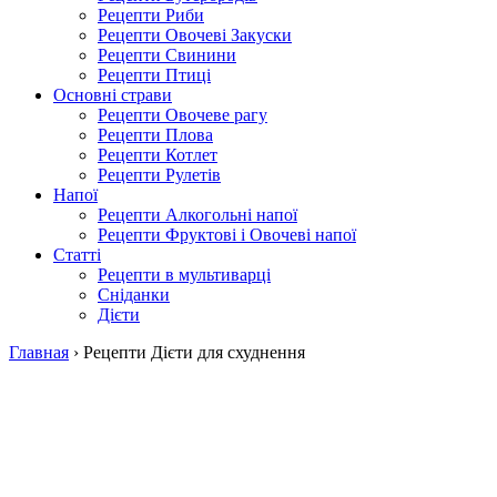
Рецепти Риби
Рецепти Овочеві Закуски
Рецепти Свинини
Рецепти Птиці
Основні страви
Рецепти Овочеве рагу
Рецепти Плова
Рецепти Котлет
Рецепти Рулетів
Напої
Рецепти Алкогольні напої
Рецепти Фруктові і Овочеві напої
Статті
Рецепти в мультиварці
Сніданки
Дієти
Главная
›
Рецепти Дієти для схуднення