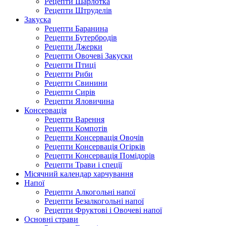
Рецепти Шарлотка
Рецепти Штруделів
Закуска
Рецепти Баранина
Рецепти Бутербродів
Рецепти Джерки
Рецепти Овочеві Закуски
Рецепти Птиці
Рецепти Риби
Рецепти Свинини
Рецепти Сирів
Рецепти Яловичина
Консервація
Рецепти Варення
Рецепти Компотів
Рецепти Консервація Овочів
Рецепти Консервація Огірків
Рецепти Консервація Помідорів
Рецепти Трави і спеції
Місячний календар харчування
Напої
Рецепти Алкогольні напої
Рецепти Безалкогольні напої
Рецепти Фруктові і Овочеві напої
Основні страви