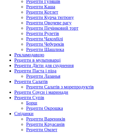
Рецепти Гуляшів
Рецепти Каша
Рецепти Котлет
Рецепти Курча тютюну
Рецепти Овочеве рагу
Рецепти Печінковий торт
Рецепти Рулетів
Рецепти Чахохбілі
Рецепти Чебуреків
Рецепти Шашлика
Рекламодавцю
Рецепти в мультиварці
Рецепти Дієти для схуднення
Рецепти Паста і піца
Рецепти Лазанья
Рецепти Салатів
Рецепти Салатів з морепродуктів
Рецепти Соуси і маринади
Рецепти Супів
Борщ
Рецепти Окрошка
Сніданки
Рецепти Вареників
Рецепти Круасанів
Рецепти Омлет