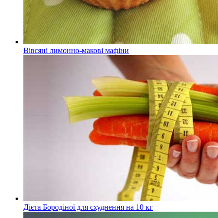
Вівсяні лимонно-макові мафіни
Дієта Бородіної для схуднення на 10 кг