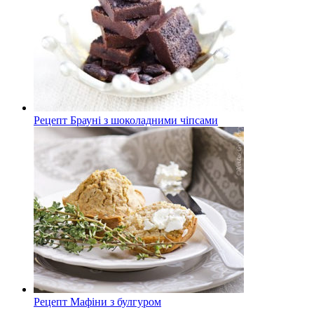
Рецепт Брауні з шоколадними чіпсами
Рецепт Мафіни з булгуром