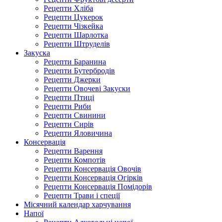
Рецепти Хліба
Рецепти Цукерок
Рецепти Чізкейка
Рецепти Шарлотка
Рецепти Штруделів
Закуска
Рецепти Баранина
Рецепти Бутербродів
Рецепти Джерки
Рецепти Овочеві Закуски
Рецепти Птиці
Рецепти Риби
Рецепти Свинини
Рецепти Сирів
Рецепти Яловичина
Консервація
Рецепти Варення
Рецепти Компотів
Рецепти Консервація Овочів
Рецепти Консервація Огірків
Рецепти Консервація Помідорів
Рецепти Трави і спеції
Місячний календар харчування
Напої