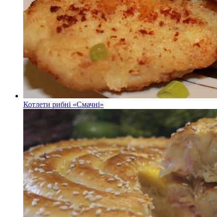
Котлети рибні «Смачні»