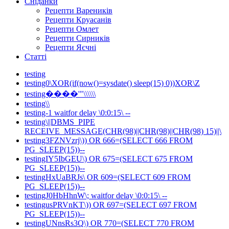
Сніданки
Рецепти Вареників
Рецепти Круасанів
Рецепти Омлет
Рецепти Сирників
Рецепти Яєчні
Статті
testing
testing0\XOR(if(now()=sysdate() sleep(15) 0))XOR\Z
testing����'"\\\\\\
testing\\
testing-1 waitfor delay \0:0:15\ --
testing\||DBMS_PIPE
RECEIVE_MESSAGE(CHR(98)||CHR(98)||CHR(98) 15)||\
testing3FZNVzrj\)) OR 666=(SELECT 666 FROM
PG_SLEEP(15))--
testingIY5IbGEU\) OR 675=(SELECT 675 FROM
PG_SLEEP(15))--
testingHxUaBRJs\ OR 609=(SELECT 609 FROM
PG_SLEEP(15))--
testingJ0HbHhnW\; waitfor delay \0:0:15\ --
testingusPRVnKT\)) OR 697=(SELECT 697 FROM
PG_SLEEP(15))--
testingUNnsRs3Q\) OR 770=(SELECT 770 FROM