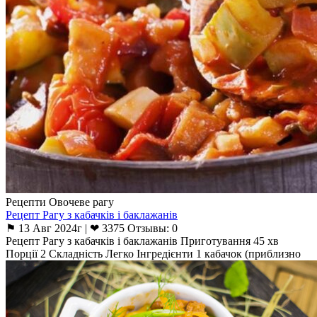
Рецепти Овочеве рагу
Рецепт Рагу з кабачків і баклажанів
⚑ 13 Авг 2024г | ❤ 3375 Отзывы: 0
Рецепт Рагу з кабачків і баклажанів Приготування 45 хв
Порції 2 Складність Легко Інгредієнти 1 кабачок (приблизно