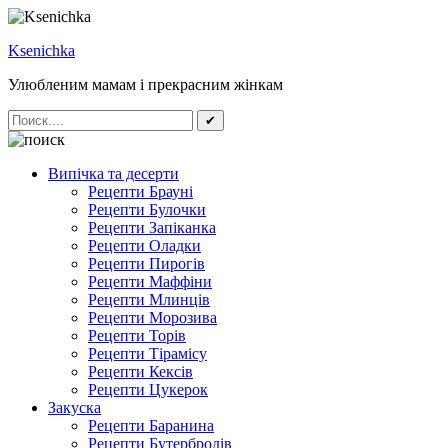
Ksenichka
Улюбленим мамам і прекрасним жінкам
✔
Випічка та десерти
Рецепти Брауні
Рецепти Булочки
Рецепти Запіканка
Рецепти Оладки
Рецепти Пирогів
Рецепти Маффіни
Рецепти Млинців
Рецепти Морозива
Рецепти Торів
Рецепти Тірамісу
Рецепти Кексів
Рецепти Цукерок
Закуска
Рецепти Баранина
Рецепти Бутербродів