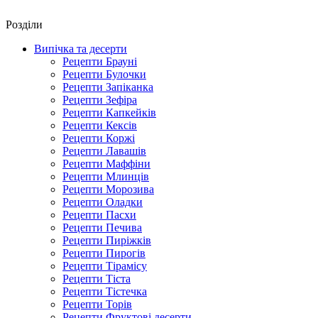
Роздiли
Випічка та десерти
Рецепти Брауні
Рецепти Булочки
Рецепти Запіканка
Рецепти Зефіра
Рецепти Капкейків
Рецепти Кексів
Рецепти Коржі
Рецепти Лавашів
Рецепти Маффіни
Рецепти Млинців
Рецепти Морозива
Рецепти Оладки
Рецепти Пасхи
Рецепти Печива
Рецепти Пиріжків
Рецепти Пирогів
Рецепти Тірамісу
Рецепти Тіста
Рецепти Тістечка
Рецепти Торів
Рецепти Фруктові десерти