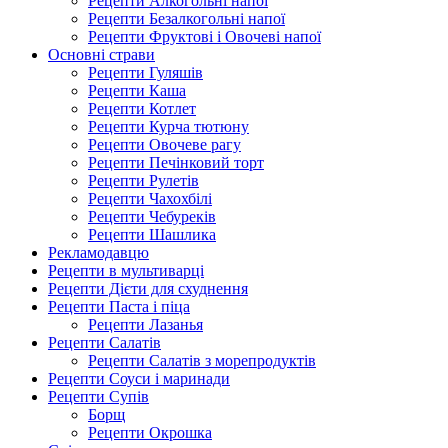
Рецепти Алкогольні напої
Рецепти Безалкогольні напої
Рецепти Фруктові і Овочеві напої
Основні страви
Рецепти Гуляшів
Рецепти Каша
Рецепти Котлет
Рецепти Курча тютюну
Рецепти Овочеве рагу
Рецепти Печінковий торт
Рецепти Рулетів
Рецепти Чахохбілі
Рецепти Чебуреків
Рецепти Шашлика
Рекламодавцю
Рецепти в мультиварці
Рецепти Дієти для схуднення
Рецепти Паста і піца
Рецепти Лазанья
Рецепти Салатів
Рецепти Салатів з морепродуктів
Рецепти Соуси і маринади
Рецепти Супів
Борщ
Рецепти Окрошка