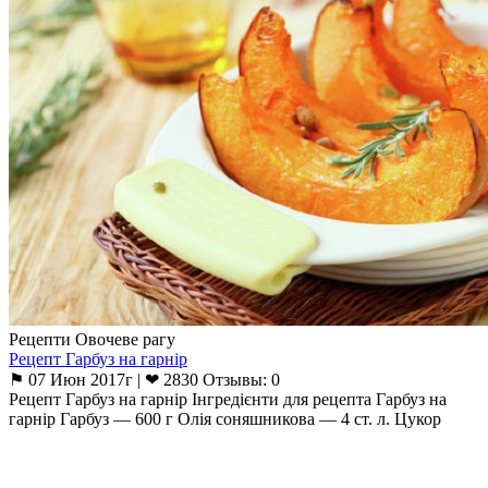
Рецепти Овочеве рагу
Рецепт Гарбуз на гарнір
⚑ 07 Июн 2017г | ❤ 2830 Отзывы: 0
Рецепт Гарбуз на гарнір Інгредієнти для рецепта Гарбуз на
гарнір Гарбуз — 600 г Олія соняшникова — 4 ст. л. Цукор