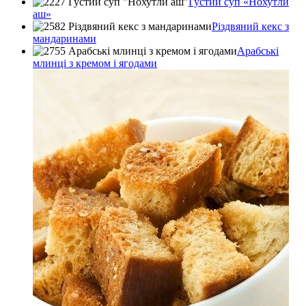
Густий суп «Нохутли
аш»
Різдвяний кекс з
мандаринами
Арабські
млинці з кремом і ягодами