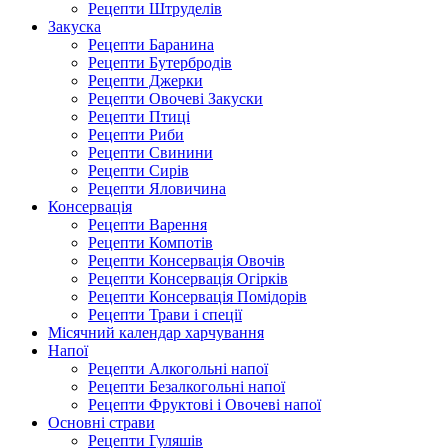
Рецепти Штруделів
Закуска
Рецепти Баранина
Рецепти Бутербродів
Рецепти Джерки
Рецепти Овочеві Закуски
Рецепти Птиці
Рецепти Риби
Рецепти Свинини
Рецепти Сирів
Рецепти Яловичина
Консервація
Рецепти Варення
Рецепти Компотів
Рецепти Консервація Овочів
Рецепти Консервація Огірків
Рецепти Консервація Помідорів
Рецепти Трави і спеції
Місячний календар харчування
Напої
Рецепти Алкогольні напої
Рецепти Безалкогольні напої
Рецепти Фруктові і Овочеві напої
Основні страви
Рецепти Гуляшів