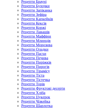
Рецепти Брауні
Рецепти Булочки
Рецепти Запіканка
Рецепти Зефіра
Рецепти Капкейків
Рецепти Кексів
Рецепти Коржі
Рецепти Лавашів
Рецепти Маффіни
Рецепти Млинців
Рецепти Морозива
Рецепти Оладки
Рецепти Пасхи
Рецепти Печива
Рецепти Пиріжків
Рецепти Пирогів
Рецепти Тірамісу
Рецепти Тіста
Рецепти Тістечка
Рецепти Торів
Рецепти Фруктові десерти
Рецепти Хліба
Рецепти Цукерок
Рецепти Чізкейка
Рецепти Шарлотка