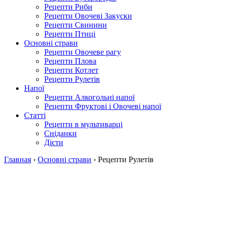
Рецепти Риби
Рецепти Овочеві Закуски
Рецепти Свинини
Рецепти Птиці
Основні страви
Рецепти Овочеве рагу
Рецепти Плова
Рецепти Котлет
Рецепти Рулетів
Напої
Рецепти Алкогольні напої
Рецепти Фруктові і Овочеві напої
Статті
Рецепти в мультиварці
Сніданки
Дієти
Главная
›
Основні страви
›
Рецепти Рулетів