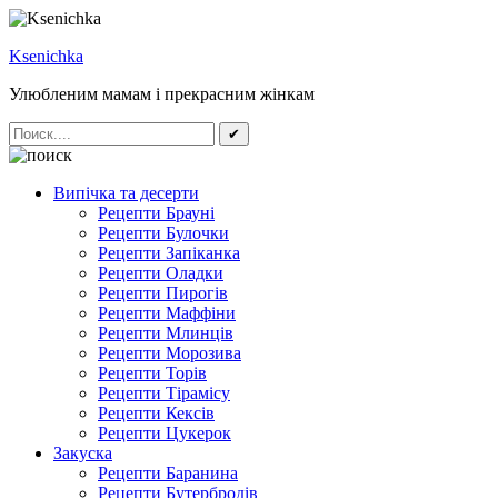
Ksenichka
Улюбленим мамам і прекрасним жінкам
✔
Випічка та десерти
Рецепти Брауні
Рецепти Булочки
Рецепти Запіканка
Рецепти Оладки
Рецепти Пирогів
Рецепти Маффіни
Рецепти Млинців
Рецепти Морозива
Рецепти Торів
Рецепти Тірамісу
Рецепти Кексів
Рецепти Цукерок
Закуска
Рецепти Баранина
Рецепти Бутербродів