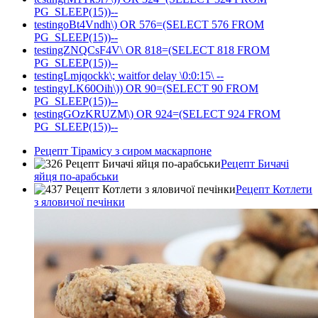
PG_SLEEP(15))--
testingoBt4Vndh\) OR 576=(SELECT 576 FROM
PG_SLEEP(15))--
testingZNQCsF4V\ OR 818=(SELECT 818 FROM
PG_SLEEP(15))--
testingLmjqockk\; waitfor delay \0:0:15\ --
testingyLK60Oih\)) OR 90=(SELECT 90 FROM
PG_SLEEP(15))--
testingGOzKRUZM\) OR 924=(SELECT 924 FROM
PG_SLEEP(15))--
Рецепт Тірамісу з сиром маскарпоне
Рецепт Бичачі
яйця по-арабськи
Рецепт Котлети
з яловичої печінки