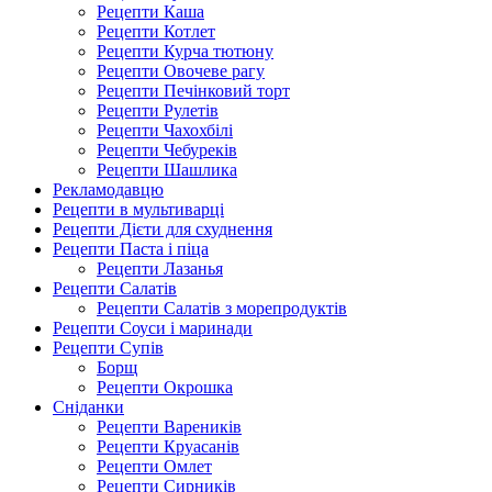
Рецепти Каша
Рецепти Котлет
Рецепти Курча тютюну
Рецепти Овочеве рагу
Рецепти Печінковий торт
Рецепти Рулетів
Рецепти Чахохбілі
Рецепти Чебуреків
Рецепти Шашлика
Рекламодавцю
Рецепти в мультиварці
Рецепти Дієти для схуднення
Рецепти Паста і піца
Рецепти Лазанья
Рецепти Салатів
Рецепти Салатів з морепродуктів
Рецепти Соуси і маринади
Рецепти Супів
Борщ
Рецепти Окрошка
Сніданки
Рецепти Вареників
Рецепти Круасанів
Рецепти Омлет
Рецепти Сирників