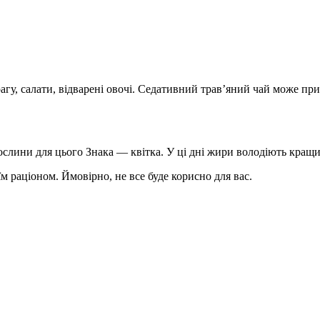
рагу, салати, відварені овочі. Седативний трав’яний чай може пр
ослини для цього Знака — квітка. У ці дні жири володіють кращ
 раціоном. Ймовірно, не все буде корисно для вас.