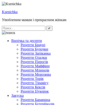
Ksenichka
Улюбленим мамам і прекрасним жінкам
✔
Випічка та десерти
Рецепти Брауні
Рецепти Булочки
Рецепти Запіканка
Рецепти Оладки
Рецепти Пирогів
Рецепти Маффіни
Рецепти Млинців
Рецепти Морозива
Рецепти Торів
Рецепти Тірамісу
Рецепти Кексів
Рецепти Цукерок
Закуска
Рецепти Баранина
Рецепти Бутербродів