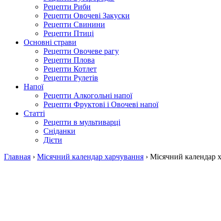
Рецепти Риби
Рецепти Овочеві Закуски
Рецепти Свинини
Рецепти Птиці
Основні страви
Рецепти Овочеве рагу
Рецепти Плова
Рецепти Котлет
Рецепти Рулетів
Напої
Рецепти Алкогольні напої
Рецепти Фруктові і Овочеві напої
Статті
Рецепти в мультиварці
Сніданки
Дієти
Главная
›
Місячний календар харчування
›
Місячний календар х