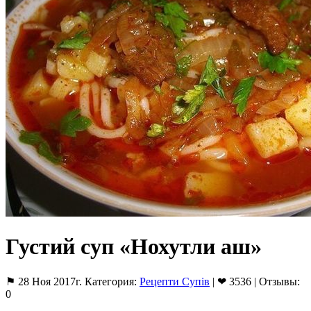
Густий суп «Нохутли аш»
⚑ 28 Ноя 2017г. Категория:
Рецепти Супів
| ❤ 3536 | Отзывы:
0