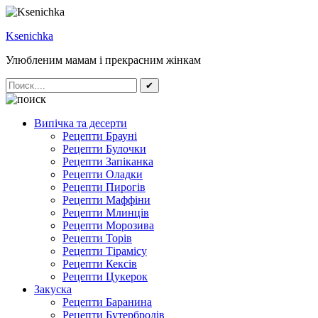
Ksenichka
Улюбленим мамам і прекрасним жінкам
✔
Випічка та десерти
Рецепти Брауні
Рецепти Булочки
Рецепти Запіканка
Рецепти Оладки
Рецепти Пирогів
Рецепти Маффіни
Рецепти Млинців
Рецепти Морозива
Рецепти Торів
Рецепти Тірамісу
Рецепти Кексів
Рецепти Цукерок
Закуска
Рецепти Баранина
Рецепти Бутербродів