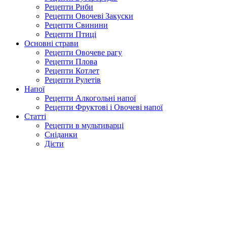
Рецепти Риби
Рецепти Овочеві Закуски
Рецепти Свинини
Рецепти Птиці
Основні страви
Рецепти Овочеве рагу
Рецепти Плова
Рецепти Котлет
Рецепти Рулетів
Напої
Рецепти Алкогольні напої
Рецепти Фруктові і Овочеві напої
Статті
Рецепти в мультиварці
Сніданки
Дієти