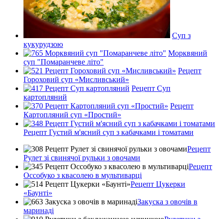
Суп з
кукурудзою
Морквяний
суп "Помаранчеве літо"
Рецепт
Гороховий суп «Мисливський»
Рецепт Суп
картопляний
Рецепт
Картопляний суп «Простий»
Рецепт Густий м'ясний суп з кабачками і томатами
Рецепт
Рулет зі свинячої рульки з овочами
Рецепт
Оссобуко з квасолею в мультиварці
Рецепт Цукерки
«Баунті»
Закуска з овочів в
маринаді