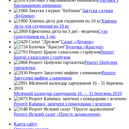
Рулетики з
баклажанною начинкою
Закуска з курки
«Бублики»
Хімічна
дієта для схуднення на 10 кг
Сухе
голодування на 3 дні
Салат «Дружок»
Булочки «Красуні»
Рецепт
Брауні з квасолею і гарбузом
Рецепт Цибулеві
тарталетки
Рецепт
Закусочні мафіни з начинкою
Місячний календар харчування 16 — 31 березень 2019
Рецепт Кабачки, запечені з помідорами і зеленню
Рецепт Яєчний салат «Просте задоволення»
Карта сайту