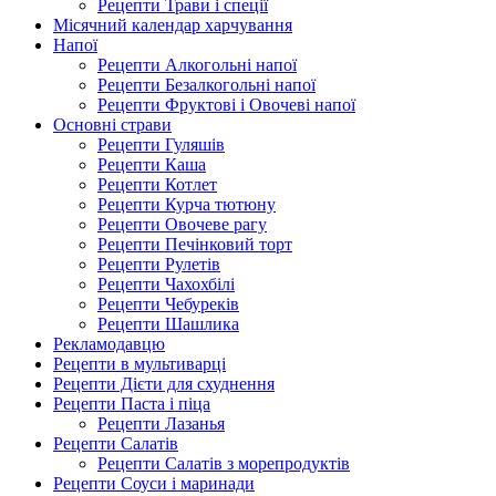
Рецепти Трави і спеції
Місячний календар харчування
Напої
Рецепти Алкогольні напої
Рецепти Безалкогольні напої
Рецепти Фруктові і Овочеві напої
Основні страви
Рецепти Гуляшів
Рецепти Каша
Рецепти Котлет
Рецепти Курча тютюну
Рецепти Овочеве рагу
Рецепти Печінковий торт
Рецепти Рулетів
Рецепти Чахохбілі
Рецепти Чебуреків
Рецепти Шашлика
Рекламодавцю
Рецепти в мультиварці
Рецепти Дієти для схуднення
Рецепти Паста і піца
Рецепти Лазанья
Рецепти Салатів
Рецепти Салатів з морепродуктів
Рецепти Соуси і маринади