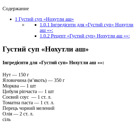
Содержание
1
Густий суп «Нохутли аш»
1.0.1
Інгредієнти для «Густий суп» Нохутли
аш «»:
1.0.2
Рецепт «Густий суп» Нохутли аш «»:
Густий суп «Нохутли аш»
Інгредієнти для «Густий суп» Нохутли аш «»:
Нут — 150 г
Яловичина (м’якоть) — 350 г
Морква — 1 шт
Цибуля ріпчаста — 1 шт
Соєвий соус — 1 ст. л.
Томатна паста — 1 ст. л.
Перець чорний мелений
Олія — ​​2 ст. л.
сіль