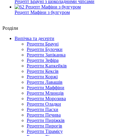
Рецепт Брауні з шоколадними чіпсами
Рецепт Мафіни з булгуром
Роздiли
Випічка та десерти
Рецепти Брауні
Рецепти Булочки
Рецепти Запіканка
Рецепти Зефіра
Рецепти Капкейків
Рецепти Кексів
Рецепти Коржі
Рецепти Лавашів
Рецепти Маффіни
Рецепти Млинців
Рецепти Морозива
Рецепти Оладки
Рецепти Пасхи
Рецепти Печива
Рецепти Пиріжків
Рецепти Пирогів
Рецепти Тірамісу