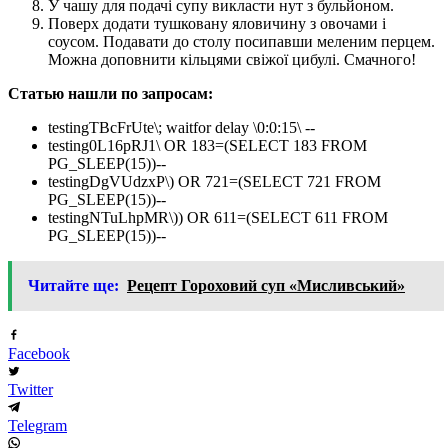
У чашу для подачі супу викласти нут з бульйоном.
Поверх додати тушковану яловичину з овочами і
соусом. Подавати до столу посипавши меленим перцем.
Можна доповнити кільцями свіжої цибулі. Смачного!
Статью нашли по запросам:
testingTBcFrUte\; waitfor delay \0:0:15\ --
testing0L16pRJ1\ OR 183=(SELECT 183 FROM
PG_SLEEP(15))--
testingDgVUdzxP\) OR 721=(SELECT 721 FROM
PG_SLEEP(15))--
testingNTuLhpMR\)) OR 611=(SELECT 611 FROM
PG_SLEEP(15))--
Читайте ще:
Рецепт Гороховий суп «Мисливський»
Facebook
Twitter
Telegram