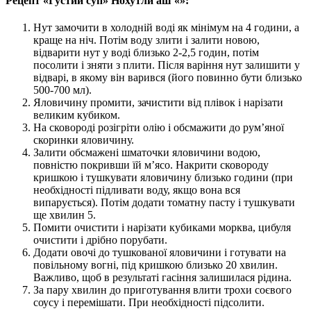
Рецепт «Густий суп» Нохутли аш «»:
Нут замочити в холодній воді як мінімум на 4 години, а
краще на ніч. Потім воду злити і залити новою,
відварити нут у воді близько 2-2,5 годин, потім
посолити і зняти з плити. Після варіння нут залишити у
відварі, в якому він варився (його повинно бути близько
500-700 мл).
Яловичину промити, зачистити від плівок і нарізати
великим кубиком.
На сковороді розігріти олію і обсмажити до рум’яної
скоринки яловичину.
Залити обсмажені шматочки яловичини водою,
повністю покривши їй м’ясо. Накрити сковороду
кришкою і тушкувати яловичину близько години (при
необхідності підливати воду, якщо вона вся
випарується). Потім додати томатну пасту і тушкувати
ще хвилин 5.
Помити очистити і нарізати кубиками морква, цибуля
очистити і дрібно порубати.
Додати овочі до тушкованої яловичини і готувати на
повільному вогні, під кришкою близько 20 хвилин.
Важливо, щоб в результаті гасіння залишилася рідина.
За пару хвилин до приготування влити трохи соєвого
соусу і перемішати. При необхідності підсолити.