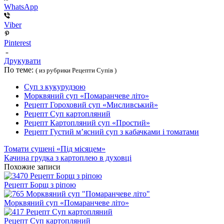
WhatsApp
Viber
Pinterest
Друкувати
По теме:
( из рубрики Рецепти Супів )
Суп з кукурудзою
Морквяний суп «Помаранчеве літо»
Рецепт Гороховий суп «Мисливський»
Рецепт Суп картопляний
Рецепт Картопляний суп «Простий»
Рецепт Густий м’ясний суп з кабачками і томатами
Томати сушені «Під місяцем»
Качина грудка з картоплею в духовці
Похожие записи
Рецепт Борщ з ріпою
Морквяний суп «Помаранчеве літо»
Рецепт Суп картопляний