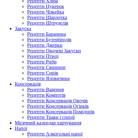
Рецепти Хліба
Рецепти Цукерок
Рецепти Чізкейка
Рецепти Шарлотка
Рецепти Штруделів
Закуска
Рецепти Баранина
Рецепти Бутербродів
Рецепти Джерки
Рецепти Овочеві Закуски
Рецепти Птиці
Рецепти Риби
Рецепти Свинини
Рецепти Сирів
Рецепти Яловичина
Консервація
Рецепти Варення
Рецепти Компотів
Рецепти Консервація Овочів
Рецепти Консервація Огірків
Рецепти Консервація Помідорів
Рецепти Трави і спеції
Місячний календар харчування
Напої
Рецепти Алкогольні напої