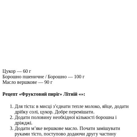
Цукор — 60 г
Борошно пшеничне / Борошно — 100 г
Масло вершкове — 90 г
Рецепт «Фруктовий пиріг» Літній «»:
Для тіста: в мисці з’єднати тепле молоко, яйце, додати
дрібку солі, цукор. Добре перемішати.
Додати половину необхідної кількості борошна і
дріжджі.
Додати м’яке вершкове масло. Почати замішувати
руками тісто, поступово додаючи другу частину