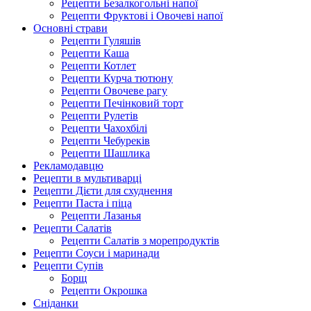
Рецепти Безалкогольні напої
Рецепти Фруктові і Овочеві напої
Основні страви
Рецепти Гуляшів
Рецепти Каша
Рецепти Котлет
Рецепти Курча тютюну
Рецепти Овочеве рагу
Рецепти Печінковий торт
Рецепти Рулетів
Рецепти Чахохбілі
Рецепти Чебуреків
Рецепти Шашлика
Рекламодавцю
Рецепти в мультиварці
Рецепти Дієти для схуднення
Рецепти Паста і піца
Рецепти Лазанья
Рецепти Салатів
Рецепти Салатів з морепродуктів
Рецепти Соуси і маринади
Рецепти Супів
Борщ
Рецепти Окрошка
Сніданки