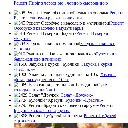
Рецепт Пиріг з червоною і чорною смородиною
Рецепт
Рулет зі свинячої рульки з овочами
Рецепт
Оссобуко з квасолею в мультиварці
Рецепт Цукерки
«Баунті»
Закуска з овочів в
маринаді
Рулетики з
баклажанною начинкою
Закуска з курки
«Бублики»
Хімічна
дієта для схуднення на 10 кг
Сухе
голодування на 3 дні
Салат «Дружок»
Булочки «Красуні»
Рецепт
Брауні з квасолею і гарбузом
Рецепт Цибулеві
тарталетки