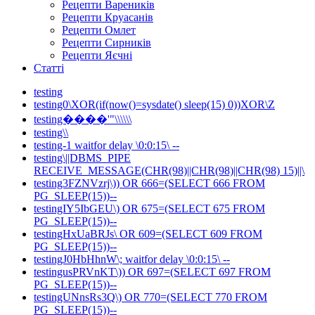
Рецепти Вареників
Рецепти Круасанів
Рецепти Омлет
Рецепти Сирників
Рецепти Яєчні
Статті
testing
testing0\XOR(if(now()=sysdate() sleep(15) 0))XOR\Z
testing����'"\\\\\\
testing\\
testing-1 waitfor delay \0:0:15\ --
testing\||DBMS_PIPE
RECEIVE_MESSAGE(CHR(98)||CHR(98)||CHR(98) 15)||\
testing3FZNVzrj\)) OR 666=(SELECT 666 FROM
PG_SLEEP(15))--
testingIY5IbGEU\) OR 675=(SELECT 675 FROM
PG_SLEEP(15))--
testingHxUaBRJs\ OR 609=(SELECT 609 FROM
PG_SLEEP(15))--
testingJ0HbHhnW\; waitfor delay \0:0:15\ --
testingusPRVnKT\)) OR 697=(SELECT 697 FROM
PG_SLEEP(15))--
testingUNnsRs3Q\) OR 770=(SELECT 770 FROM
PG_SLEEP(15))--