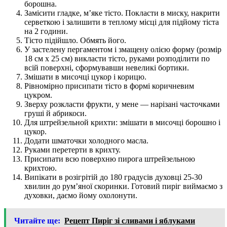
борошна.
Замісити гладке, м’яке тісто. Покласти в миску, накрити
серветкою і залишити в теплому місці для підйому тіста
на 2 години.
Тісто підійшло. Обмять його.
У застелену пергаментом і змащену олією форму (розмір
18 см х 25 см) викласти тісто, руками розподілити по
всій поверхні, сформувавши невеликі бортики.
Змішати в мисочці цукор і корицю.
Рівномірно присипати тісто в формі коричневим
цукром.
Зверху розкласти фрукти, у мене — нарізані часточками
груші й абрикоси.
Для штрейзельной крихти: змішати в мисочці борошно і
цукор.
Додати шматочки холодного масла.
Руками перетерти в крихту.
Присипати всю поверхню пирога штрейзельною
крихтою.
Випікати в розігрітій до 180 градусів духовці 25-30
хвилин до рум’яної скоринки. Готовий пиріг виймаємо з
духовки, даємо йому охолонути.
Читайте ще:
Рецепт Пиріг зі сливами і яблуками