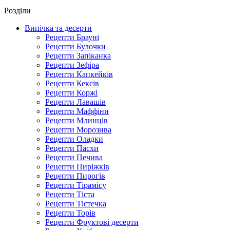
Роздiли
Випічка та десерти
Рецепти Брауні
Рецепти Булочки
Рецепти Запіканка
Рецепти Зефіра
Рецепти Капкейків
Рецепти Кексів
Рецепти Коржі
Рецепти Лавашів
Рецепти Маффіни
Рецепти Млинців
Рецепти Морозива
Рецепти Оладки
Рецепти Пасхи
Рецепти Печива
Рецепти Пиріжків
Рецепти Пирогів
Рецепти Тірамісу
Рецепти Тіста
Рецепти Тістечка
Рецепти Торів
Рецепти Фруктові десерти