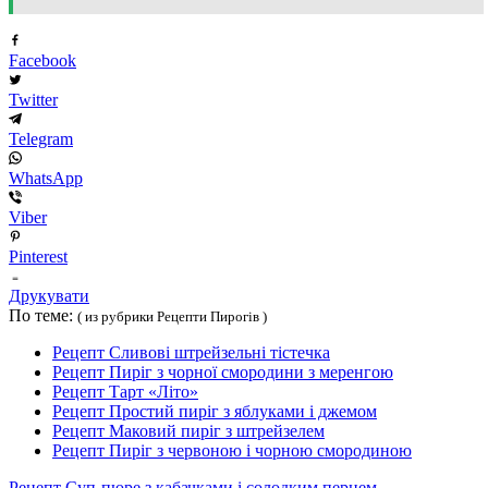
Facebook
Twitter
Telegram
WhatsApp
Viber
Pinterest
Друкувати
По теме:
( из рубрики Рецепти Пирогів )
Рецепт Сливові штрейзельні тістечка
Рецепт Пиріг з чорної смородини з меренгою
Рецепт Тарт «Літо»
Рецепт Простий пиріг з яблуками і джемом
Рецепт Маковий пиріг з штрейзелем
Рецепт Пиріг з червоною і чорною смородиною
Рецепт Суп-пюре з кабачками і солодким перцем