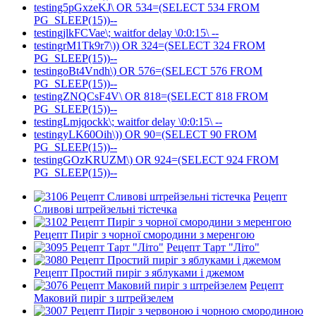
testing5pGxzeKJ\ OR 534=(SELECT 534 FROM
PG_SLEEP(15))--
testingjlkFCVae\; waitfor delay \0:0:15\ --
testingrM1Tk9r7\)) OR 324=(SELECT 324 FROM
PG_SLEEP(15))--
testingoBt4Vndh\) OR 576=(SELECT 576 FROM
PG_SLEEP(15))--
testingZNQCsF4V\ OR 818=(SELECT 818 FROM
PG_SLEEP(15))--
testingLmjqockk\; waitfor delay \0:0:15\ --
testingyLK60Oih\)) OR 90=(SELECT 90 FROM
PG_SLEEP(15))--
testingGOzKRUZM\) OR 924=(SELECT 924 FROM
PG_SLEEP(15))--
Рецепт
Сливові штрейзельні тістечка
Рецепт Пиріг з чорної смородини з меренгою
Рецепт Тарт "Літо"
Рецепт Простий пиріг з яблуками і джемом
Рецепт
Маковий пиріг з штрейзелем