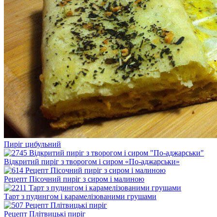
Пиріг цибульний
Відкритий пиріг з творогом і сиром «По-аджарськи»
Рецепт Пісочний пиріг з сиром і малиною
Тарт з пудингом і карамелізованими грушами
Рецепт Плітвицькі пиріг