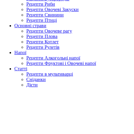
Рецепти Риби
Рецепти Овочеві Закуски
Рецепти Свинини
Рецепти Птиці
Основні страви
Рецепти Овочеве рагу
Рецепти Плова
Рецепти Котлет
Рецепти Рулетів
Напої
Рецепти Алкогольні напої
Рецепти Фруктові і Овочеві напої
Статті
Рецепти в мультиварці
Сніданки
Дієти