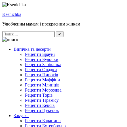
Ksenichka
Улюбленим мамам і прекрасним жінкам
✔
Випічка та десерти
Рецепти Брауні
Рецепти Булочки
Рецепти Запіканка
Рецепти Оладки
Рецепти Пирогів
Рецепти Маффіни
Рецепти Млинців
Рецепти Морозива
Рецепти Торів
Рецепти Тірамісу
Рецепти Кексів
Рецепти Цукерок
Закуска
Рецепти Баранина
Рецепти Бутербродів