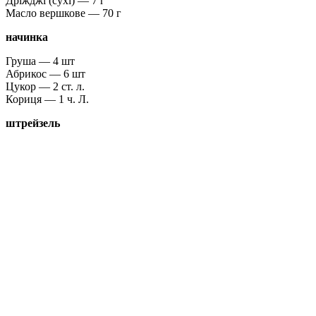
Дріжджі (сухі) — 7 г
Масло вершкове — 70 г
начинка
Груша — 4 шт
Абрикос — 6 шт
Цукор — 2 ст. л.
Кориця — 1 ч. Л.
штрейзель