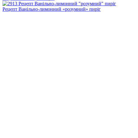
Рецепт Ванільно-лимонний «розумний» пиріг