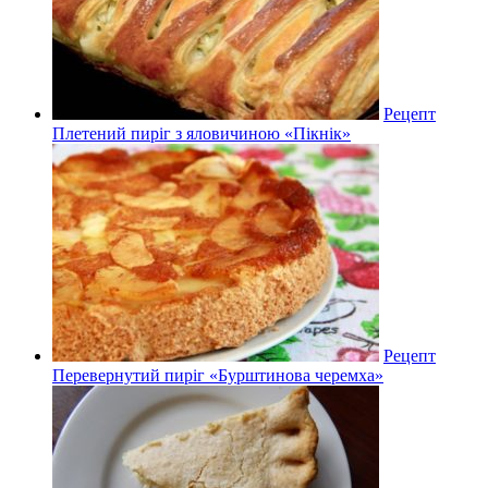
Рецепт
Плетений пиріг з яловичиною «Пікнік»
Рецепт
Перевернутий пиріг «Бурштинова черемха»