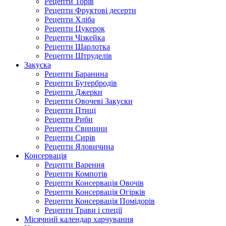
Рецепти Торів
Рецепти Фруктові десерти
Рецепти Хліба
Рецепти Цукерок
Рецепти Чізкейка
Рецепти Шарлотка
Рецепти Штруделів
Закуска
Рецепти Баранина
Рецепти Бутербродів
Рецепти Джерки
Рецепти Овочеві Закуски
Рецепти Птиці
Рецепти Риби
Рецепти Свинини
Рецепти Сирів
Рецепти Яловичина
Консервація
Рецепти Варення
Рецепти Компотів
Рецепти Консервація Овочів
Рецепти Консервація Огірків
Рецепти Консервація Помідорів
Рецепти Трави і спеції
Місячний календар харчування