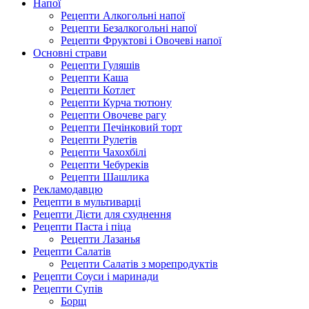
Напої
Рецепти Алкогольні напої
Рецепти Безалкогольні напої
Рецепти Фруктові і Овочеві напої
Основні страви
Рецепти Гуляшів
Рецепти Каша
Рецепти Котлет
Рецепти Курча тютюну
Рецепти Овочеве рагу
Рецепти Печінковий торт
Рецепти Рулетів
Рецепти Чахохбілі
Рецепти Чебуреків
Рецепти Шашлика
Рекламодавцю
Рецепти в мультиварці
Рецепти Дієти для схуднення
Рецепти Паста і піца
Рецепти Лазанья
Рецепти Салатів
Рецепти Салатів з морепродуктів
Рецепти Соуси і маринади
Рецепти Супів
Борщ