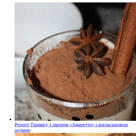
Рецепт Тірамісу з лікером «Амаретто» і апельсиновою
цедрою