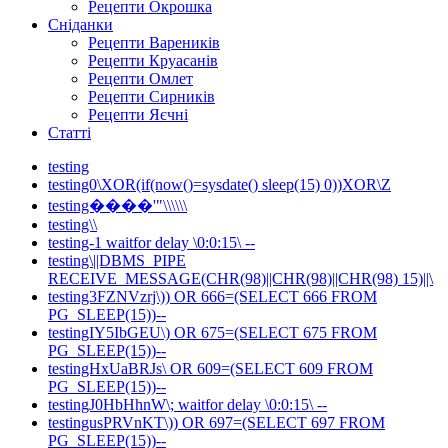
Рецепти Окрошка
Сніданки
Рецепти Вареників
Рецепти Круасанів
Рецепти Омлет
Рецепти Сирників
Рецепти Яєчні
Статті
testing
testing0\XOR(if(now()=sysdate() sleep(15) 0))XOR\Z
testing����'"\\\\\\
testing\\
testing-1 waitfor delay \0:0:15\ --
testing\||DBMS_PIPE
RECEIVE_MESSAGE(CHR(98)||CHR(98)||CHR(98) 15)||\
testing3FZNVzrj\)) OR 666=(SELECT 666 FROM
PG_SLEEP(15))--
testingIY5IbGEU\) OR 675=(SELECT 675 FROM
PG_SLEEP(15))--
testingHxUaBRJs\ OR 609=(SELECT 609 FROM
PG_SLEEP(15))--
testingJ0HbHhnW\; waitfor delay \0:0:15\ --
testingusPRVnKT\)) OR 697=(SELECT 697 FROM
PG_SLEEP(15))--