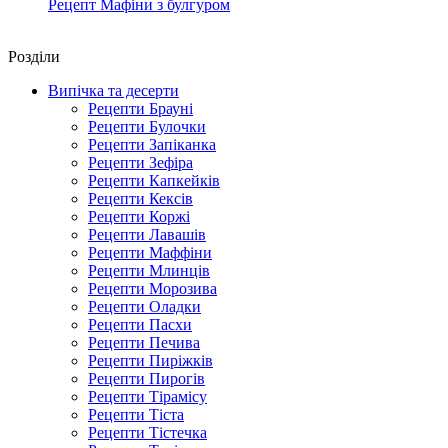
Рецепт Мафіни з булгуром
Роздiли
Випічка та десерти
Рецепти Брауні
Рецепти Булочки
Рецепти Запіканка
Рецепти Зефіра
Рецепти Капкейків
Рецепти Кексів
Рецепти Коржі
Рецепти Лавашів
Рецепти Маффіни
Рецепти Млинців
Рецепти Морозива
Рецепти Оладки
Рецепти Пасхи
Рецепти Печива
Рецепти Пиріжків
Рецепти Пирогів
Рецепти Тірамісу
Рецепти Тіста
Рецепти Тістечка