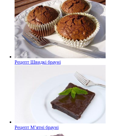
Рецепт Швидкі брауні
Рецепт М’ятні брауні