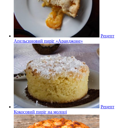
Рецепт
Апельсиновий пиріг «Аранджоне»
Рецепт
Кокосовий пиріг на молоці