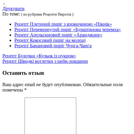
Друкувати
По теме:
( из рубрики Рецепти Пирогів )
Рецепт Плетений пиріг з яловичиною «Пікнік»
Рецепт Перевернутий пиріг «Бурштинова черемха»
Рецепт Апельсиновий пиріг «Аранджоне»
Рецепт Кокосовий пиріг на молоці
Рецепт Банановий пиріг Чунга-Чанга
Рецепт Булочки «Кульок із цукром»
Рецепт Швидкі котлетки з риби-локшини
Оставить отзыв
Ваш адрес email не будет опубликован.
Обязательные поля
помечены
*