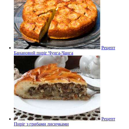
Рецепт
Банановий пиріг Чунга-Чанга
Рецепт
Пиріг з грибами лисичками