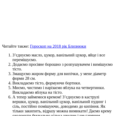
Читайте также:
Гороскоп на 2018 рік Близнюки
З’єднуємо масло, цукор, ванільний цукор, яйце і все
перемішуємо.
Додаємо просіяне борошно з розпушувачем і вимішуємо
тісто.
Змащуємо жиром форму для випічки, у мене діаметр
форми 28 см.
Викладаємо тісто, формуючи бортики.
Миємо, чистимо і нарізаємо яблука на четвертинки.
Викладаємо яблука на тісто.
А тепер займемося кремом! З’єднуємо в каструлі
вершки, цукор, ванільний цукор, ванільний пудинг і
сіль, постійно помішуючи, доводимо до кипіння. Як
тільки закипить, відразу можна вимикати! Даємо крему
охолонути буквально кілька хвилин і ще гарячим