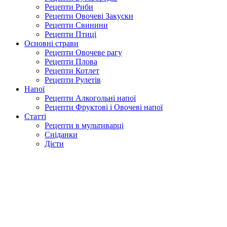
Рецепти Риби
Рецепти Овочеві Закуски
Рецепти Свинини
Рецепти Птиці
Основні страви
Рецепти Овочеве рагу
Рецепти Плова
Рецепти Котлет
Рецепти Рулетів
Напої
Рецепти Алкогольні напої
Рецепти Фруктові і Овочеві напої
Статті
Рецепти в мультиварці
Сніданки
Дієти