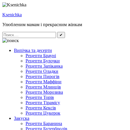
Ksenichka
Улюбленим мамам і прекрасним жінкам
✔
Випічка та десерти
Рецепти Брауні
Рецепти Булочки
Рецепти Запіканка
Рецепти Оладки
Рецепти Пирогів
Рецепти Маффіни
Рецепти Млинців
Рецепти Морозива
Рецепти Торів
Рецепти Тірамісу
Рецепти Кексів
Рецепти Цукерок
Закуска
Рецепти Баранина
Рецепти Бутербродів