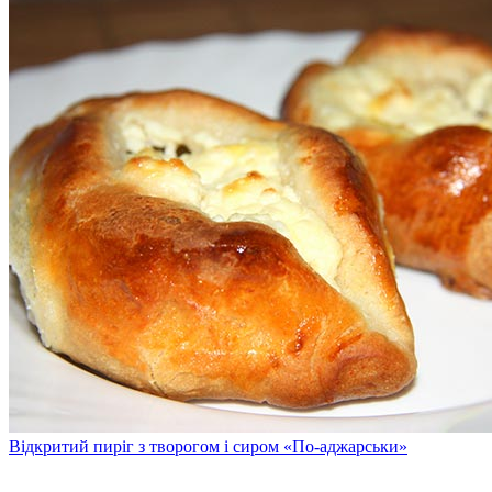
Відкритий пиріг з творогом і сиром «По-аджарськи»