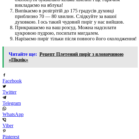
викладаємо на яблука!
Випікаємо в розігрітій до 175 градусів духовці
приблизно 70 — 80 хвилин. Слідкуйте за вашої
духовкою. І ось такий чудовий пиріг у нас вийшов.
Прикрашаємо на ваш розсуд. Можна надсилати
цукровою пудрою, посипати мигдалем.
Нарізаємо пиріг тільки після повного його охолодження!
Читайте ще:
Рецепт Плетений пиріг з яловичиною
«Пікнік»
Facebook
Twitter
Telegram
WhatsApp
Viber
Pinterest