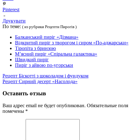
Pinterest
Друкувати
По теме:
( из рубрики Рецепти Пирогів )
Балканський пиріг «Дізмана»
Відкритий пиріг з творогом і сиром «По-аджарськи»
Тіропіта з бринзою
М’ясний пиріг «Спіральна галактика»
Швидкий пиріг
Пиріг з айвою по-угорськи
Рецепт Біскотті з шоколадом і фундуком
Рецепт Сирний десерт «Насолода»
Оставить отзыв
Ваш адрес email не будет опубликован.
Обязательные поля
помечены
*