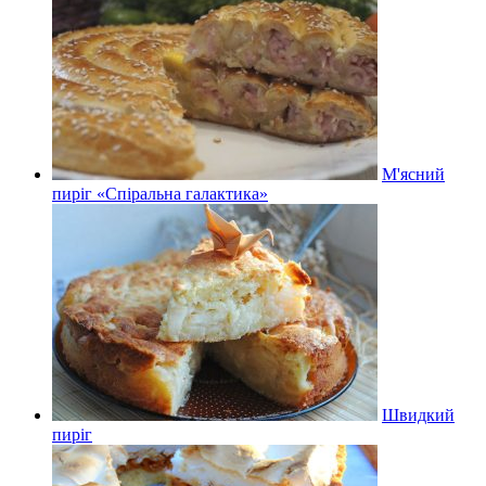
М'ясний
пиріг «Спіральна галактика»
Швидкий
пиріг