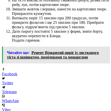
На тісто викласти половину смаженої цибулі, розмістити
рибу, лук, потім картопляне пюре.
Змішати жовток і вершки, нанести на картопляне пюре.
Прикрасити кунжутом.
Випікати пиріг 15 хвилин при 200 градусах, потім
прикрити фольгою і ще 25 хвилин при 180. Прибрати
фольгу, підрум’янити під грилем 5 хвилин.
Дати пирогу постояти 5 хвилин у формі, зняти борту,
акуратно перенести в Блюда.
Подати гарячим.
Читайте ще:
Рецепт Відкритий пиріг із листкового
тіста зі шпинатом, помідорами та моцарелою
Facebook
Twitter
Telegram
WhatsApp
Viber