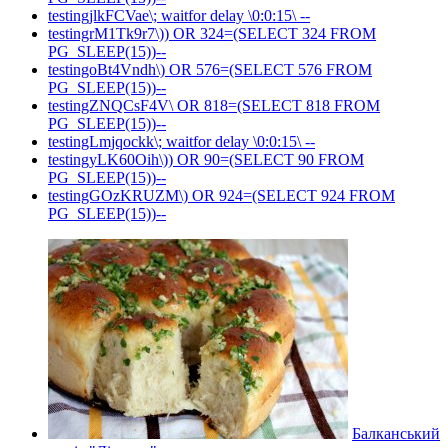
testingjlkFCVae\; waitfor delay \0:0:15\ --
testingrM1Tk9r7\)) OR 324=(SELECT 324 FROM
PG_SLEEP(15))--
testingoBt4Vndh\) OR 576=(SELECT 576 FROM
PG_SLEEP(15))--
testingZNQCsF4V\ OR 818=(SELECT 818 FROM
PG_SLEEP(15))--
testingLmjqockk\; waitfor delay \0:0:15\ --
testingyLK60Oih\)) OR 90=(SELECT 90 FROM
PG_SLEEP(15))--
testingGOzKRUZM\) OR 924=(SELECT 924 FROM
PG_SLEEP(15))--
Балканський