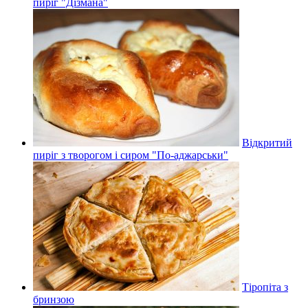
пиріг "Дізмана"
Відкритий
пиріг з творогом і сиром "По-аджарськи"
Тіропіта з
бринзою