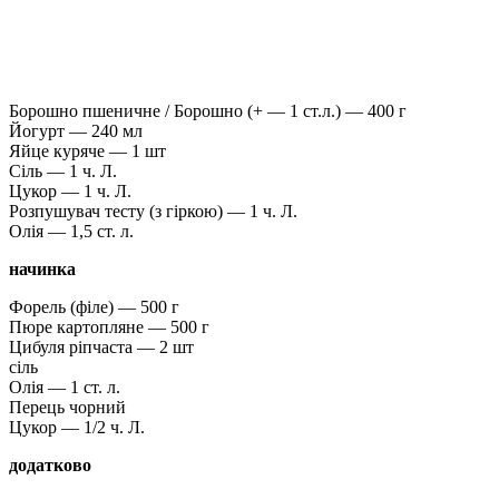
Борошно пшеничне / Борошно (+ — 1 ст.л.) — 400 г
Йогурт — 240 мл
Яйце куряче — 1 шт
Сіль — 1 ч. Л.
Цукор — 1 ч. Л.
Розпушувач тесту (з гіркою) — 1 ч. Л.
Олія — ​​1,5 ст. л.
начинка
Форель (філе) — 500 г
Пюре картопляне — 500 г
Цибуля ріпчаста — 2 шт
сіль
Олія — ​​1 ст. л.
Перець чорний
Цукор — 1/2 ч. Л.
додатково