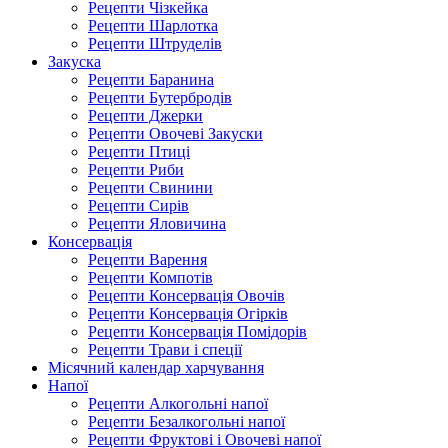
Рецепти Чізкейка
Рецепти Шарлотка
Рецепти Штруделів
Закуска
Рецепти Баранина
Рецепти Бутербродів
Рецепти Джерки
Рецепти Овочеві Закуски
Рецепти Птиці
Рецепти Риби
Рецепти Свинини
Рецепти Сирів
Рецепти Яловичина
Консервація
Рецепти Варення
Рецепти Компотів
Рецепти Консервація Овочів
Рецепти Консервація Огірків
Рецепти Консервація Помідорів
Рецепти Трави і спеції
Місячний календар харчування
Напої
Рецепти Алкогольні напої
Рецепти Безалкогольні напої
Рецепти Фруктові і Овочеві напої