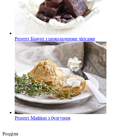
Рецепт Брауні з шоколадними чіпсами
Рецепт Мафіни з булгуром
Роздiли