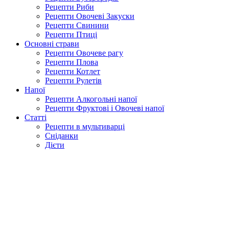
Рецепти Риби
Рецепти Овочеві Закуски
Рецепти Свинини
Рецепти Птиці
Основні страви
Рецепти Овочеве рагу
Рецепти Плова
Рецепти Котлет
Рецепти Рулетів
Напої
Рецепти Алкогольні напої
Рецепти Фруктові і Овочеві напої
Статті
Рецепти в мультиварці
Сніданки
Дієти