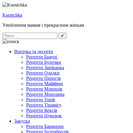
Ksenichka
Улюбленим мамам і прекрасним жінкам
✔
Випічка та десерти
Рецепти Брауні
Рецепти Булочки
Рецепти Запіканка
Рецепти Оладки
Рецепти Пирогів
Рецепти Маффіни
Рецепти Млинців
Рецепти Морозива
Рецепти Торів
Рецепти Тірамісу
Рецепти Кексів
Рецепти Цукерок
Закуска
Рецепти Баранина
Рецепти Бутербродів