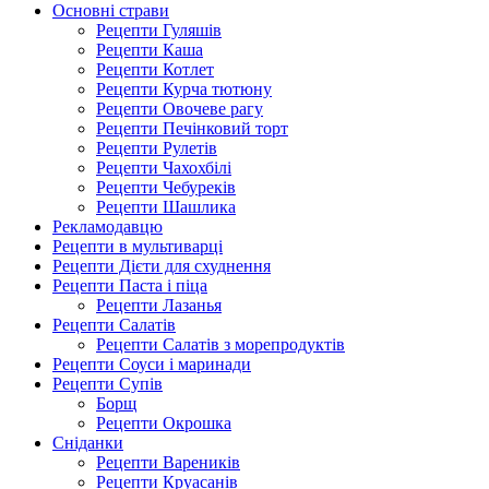
Основні страви
Рецепти Гуляшів
Рецепти Каша
Рецепти Котлет
Рецепти Курча тютюну
Рецепти Овочеве рагу
Рецепти Печінковий торт
Рецепти Рулетів
Рецепти Чахохбілі
Рецепти Чебуреків
Рецепти Шашлика
Рекламодавцю
Рецепти в мультиварці
Рецепти Дієти для схуднення
Рецепти Паста і піца
Рецепти Лазанья
Рецепти Салатів
Рецепти Салатів з морепродуктів
Рецепти Соуси і маринади
Рецепти Супів
Борщ
Рецепти Окрошка
Сніданки
Рецепти Вареників
Рецепти Круасанів