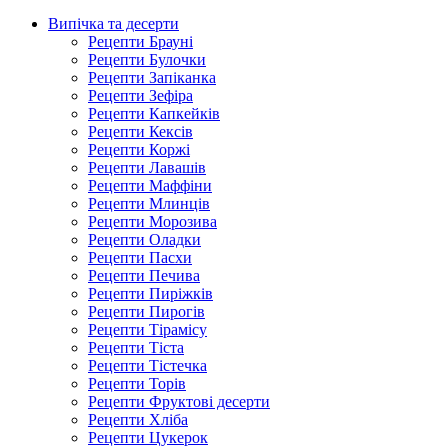
Випічка та десерти
Рецепти Брауні
Рецепти Булочки
Рецепти Запіканка
Рецепти Зефіра
Рецепти Капкейків
Рецепти Кексів
Рецепти Коржі
Рецепти Лавашів
Рецепти Маффіни
Рецепти Млинців
Рецепти Морозива
Рецепти Оладки
Рецепти Пасхи
Рецепти Печива
Рецепти Пиріжків
Рецепти Пирогів
Рецепти Тірамісу
Рецепти Тіста
Рецепти Тістечка
Рецепти Торів
Рецепти Фруктові десерти
Рецепти Хліба
Рецепти Цукерок