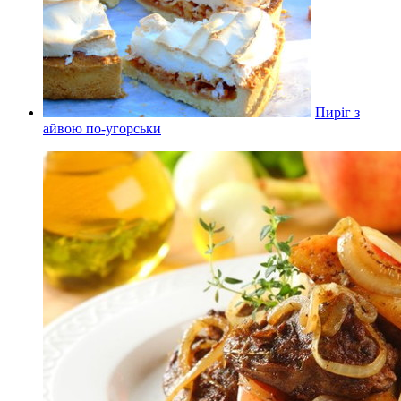
Пиріг з
айвою по-угорськи