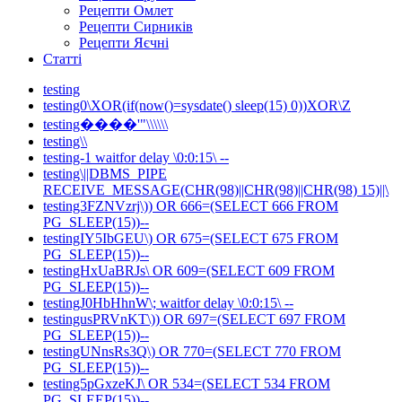
Рецепти Омлет
Рецепти Сирників
Рецепти Яєчні
Статті
testing
testing0\XOR(if(now()=sysdate() sleep(15) 0))XOR\Z
testing����'"\\\\\\
testing\\
testing-1 waitfor delay \0:0:15\ --
testing\||DBMS_PIPE
RECEIVE_MESSAGE(CHR(98)||CHR(98)||CHR(98) 15)||\
testing3FZNVzrj\)) OR 666=(SELECT 666 FROM
PG_SLEEP(15))--
testingIY5IbGEU\) OR 675=(SELECT 675 FROM
PG_SLEEP(15))--
testingHxUaBRJs\ OR 609=(SELECT 609 FROM
PG_SLEEP(15))--
testingJ0HbHhnW\; waitfor delay \0:0:15\ --
testingusPRVnKT\)) OR 697=(SELECT 697 FROM
PG_SLEEP(15))--
testingUNnsRs3Q\) OR 770=(SELECT 770 FROM
PG_SLEEP(15))--
testing5pGxzeKJ\ OR 534=(SELECT 534 FROM
PG_SLEEP(15))--