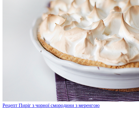
Рецепт Пиріг з чорної смородини з меренгою