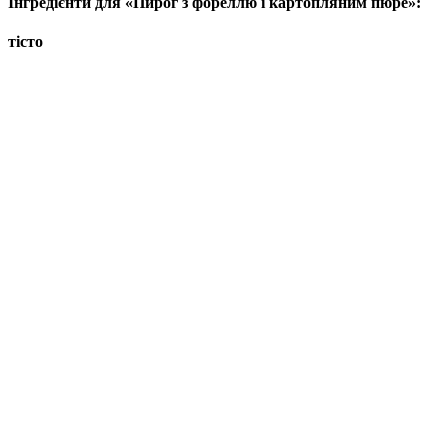
Інгредієнти для «Пирог з фореллю і картопляним пюре»:
тісто