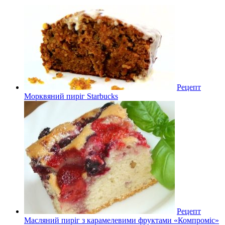
Рецепт
Морквяний пиріг Starbucks
Рецепт
Масляний пиріг з карамелевими фруктами «Компроміс»