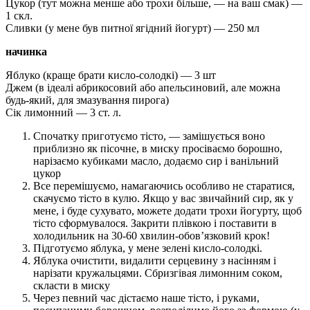
Цукор (тут можна менше або трохи більше, — на ваш смак) —
1 скл.
Сливки (у мене був питної ягідний йогурт) — 250 мл
начинка
Яблуко (краще брати кисло-солодкі) — 3 шт
Джем (в ідеалі абрикосовий або апельсиновий, але можна
будь-який, для змазування пирога)
Сік лимонний — 3 ст. л.
Спочатку приготуємо тісто, — замішується воно
приблизно як пісочне, в миску просіваємо борошно,
нарізаємо кубиками масло, додаємо сир і ванільний
цукор
Все перемішуємо, намагаючись особливо не старатися,
скачуємо тісто в кулю. Якщо у вас звичайний сир, як у
мене, і буде сухувато, можете додати трохи йогурту, щоб
тісто сформувалося. Закрити плівкою і поставити в
холодильник на 30-60 хвилин-обов’язковий крок!
Підготуємо яблука, у мене зелені кисло-солодкі.
Яблука очистити, видалити серцевину з насінням і
нарізати кружальцями. Сбризгівая лимонним соком,
скласти в миску
Через певний час дістаємо наше тісто, і руками,