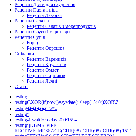
Рецепти Дієти для схуднення
Рецепти Паста і піца
Рецепти Лазанья
Рецепти Салатів
Рецепти Салатів з морепродуктів
Рецепти Соуси і маринади
Рецепти Супів
Борщ
Рецепти Окрошка
Сніданки
Рецепти Вареників
Рецепти Круасанів
Рецепти Омлет
Рецепти Сирників
Рецепти Яєчні
Статті
testing
testing0\XOR(if(now()=sysdate() sleep(15) 0))XOR\Z
testing����'"\\\\\\
testing\\
testing-1 waitfor delay \0:0:15\ --
testing\||DBMS_PIPE
RECEIVE_MESSAGE(CHR(98)||CHR(98)||CHR(98) 15)||\