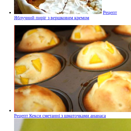
Рецепт
Яблучний пиріг з вершковим кремом
Рецепт Кекси сметанні з шматочками ананаса