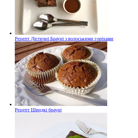
Рецепт Дієтичні Брауні з волоськими горіхами
Рецепт Швидкі брауні