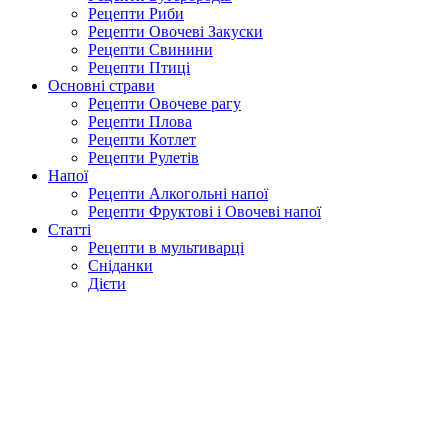
Рецепти Риби
Рецепти Овочеві Закуски
Рецепти Свинини
Рецепти Птиці
Основні страви
Рецепти Овочеве рагу
Рецепти Плова
Рецепти Котлет
Рецепти Рулетів
Напої
Рецепти Алкогольні напої
Рецепти Фруктові і Овочеві напої
Статті
Рецепти в мультиварці
Сніданки
Дієти