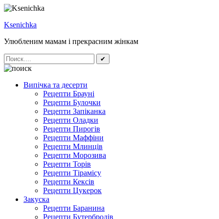
Ksenichka
Улюбленим мамам і прекрасним жінкам
✔
Випічка та десерти
Рецепти Брауні
Рецепти Булочки
Рецепти Запіканка
Рецепти Оладки
Рецепти Пирогів
Рецепти Маффіни
Рецепти Млинців
Рецепти Морозива
Рецепти Торів
Рецепти Тірамісу
Рецепти Кексів
Рецепти Цукерок
Закуска
Рецепти Баранина
Рецепти Бутербродів