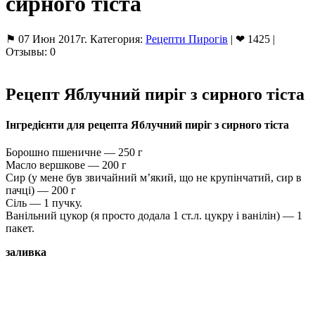
сирного тіста
⚑ 07 Июн 2017г. Категория:
Рецепти Пирогів
| ❤ 1425 |
Отзывы: 0
Рецепт Яблучний пиріг з сирного тіста
Інгредієнти для рецепта Яблучний пиріг з сирного
тіста
Борошно пшеничне — 250 г
Масло вершкове — 200 г
Сир (у мене був звичайний м’який, що не крупінчатий, сир в
пачці) — 200 г
Сіль — 1 пучку.
Ванільний цукор (я просто додала 1 ст.л. цукру і ванілін) — 1
пакет.
заливка