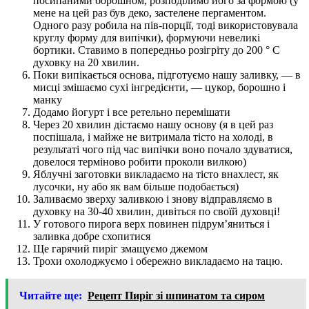
посипаними борошном, розподілимо його за формою (у
мене на цей раз був деко, застелене пергаментом.
Одного разу робила на пів-порції, тоді використовувала
круглу форму для випічки), формуючи невеликі
бортики. Ставимо в попередньо розігріту до 200 ° С
духовку на 20 хвилин.
Поки випікається основа, підготуємо нашу заливку, — в
мисці змішаємо сухі інгредієнти, — цукор, борошно і
манку
Додамо йогурт і все ретельно перемішати
Через 20 хвилин дістаємо нашу основу (я в цей раз
поспішала, і майже не витримала тісто на холоді, в
результаті чого під час випічки воно почало здуватися,
довелося терміново робити проколи вилкою)
Яблучні заготовки викладаємо на тісто внахлест, як
лусочки, ну або як вам більше подобається)
Заливаємо зверху заливкою і знову відправляємо в
духовку на 30-40 хвилин, дивіться по своїй духовці!
У готового пирога верх повинен підрум’яниться і
заливка добре схопитися
Ще гарячий пиріг змащуємо джемом
Трохи охолоджуємо і обережно викладаємо на тацю.
Читайте ще:
Рецепт Пиріг зі шпинатом та сиром