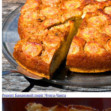
Рецепт Банановий пиріг Чунга-Чанга