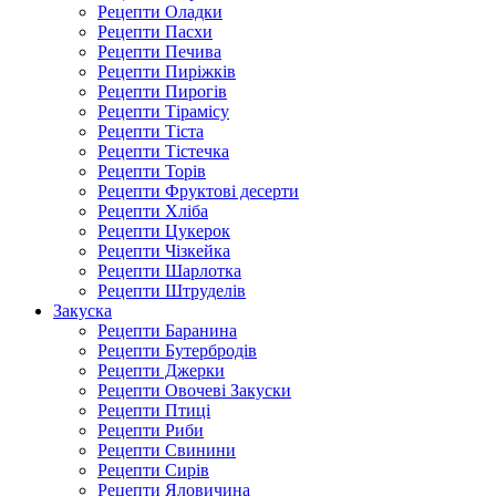
Рецепти Оладки
Рецепти Пасхи
Рецепти Печива
Рецепти Пиріжків
Рецепти Пирогів
Рецепти Тірамісу
Рецепти Тіста
Рецепти Тістечка
Рецепти Торів
Рецепти Фруктові десерти
Рецепти Хліба
Рецепти Цукерок
Рецепти Чізкейка
Рецепти Шарлотка
Рецепти Штруделів
Закуска
Рецепти Баранина
Рецепти Бутербродів
Рецепти Джерки
Рецепти Овочеві Закуски
Рецепти Птиці
Рецепти Риби
Рецепти Свинини
Рецепти Сирів
Рецепти Яловичина