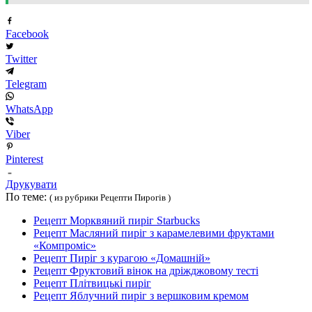
Facebook
Twitter
Telegram
WhatsApp
Viber
Pinterest
Друкувати
По теме:
( из рубрики Рецепти Пирогів )
Рецепт Морквяний пиріг Starbucks
Рецепт Масляний пиріг з карамелевими фруктами
«Компроміс»
Рецепт Пиріг з курагою «Домашній»
Рецепт Фруктовий вінок на дріжджовому тесті
Рецепт Плітвицькі пиріг
Рецепт Яблучний пиріг з вершковим кремом