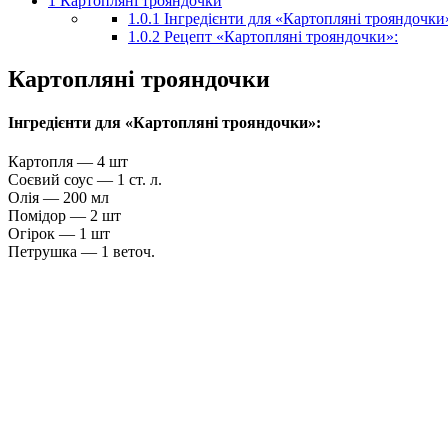
1
Картопляні трояндочки
1.0.1
Інгредієнти для «Картопляні трояндочки
1.0.2
Рецепт «Картопляні трояндочки»:
Картопляні трояндочки
Інгредієнти для «Картопляні трояндочки»:
Картопля — 4 шт
Соєвий соус — 1 ст. л.
Олія — ​​200 мл
Помідор — 2 шт
Огірок — 1 шт
Петрушка — 1 веточ.