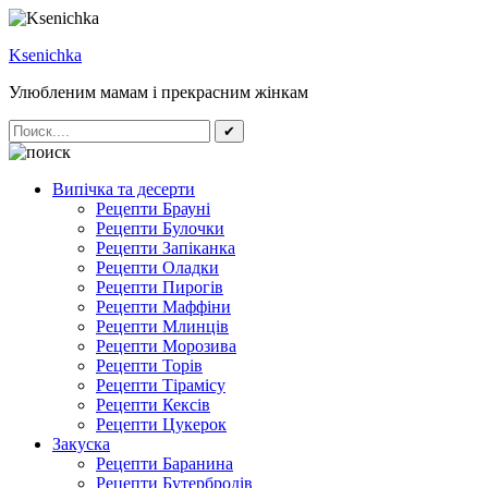
Ksenichka
Улюбленим мамам і прекрасним жінкам
✔
Випічка та десерти
Рецепти Брауні
Рецепти Булочки
Рецепти Запіканка
Рецепти Оладки
Рецепти Пирогів
Рецепти Маффіни
Рецепти Млинців
Рецепти Морозива
Рецепти Торів
Рецепти Тірамісу
Рецепти Кексів
Рецепти Цукерок
Закуска
Рецепти Баранина
Рецепти Бутербродів