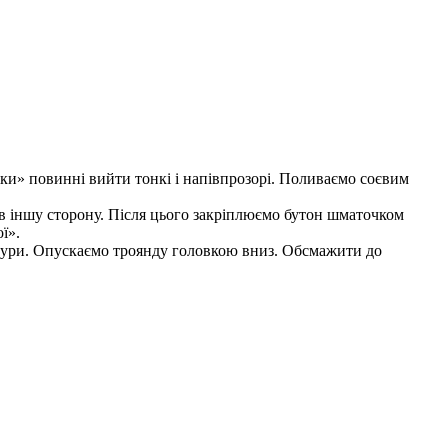
тки» повинні вийти тонкі і напівпрозорі. Поливаємо соєвим
в іншу сторону. Після цього закріплюємо бутон шматочком
ї».
атури. Опускаємо троянду головкою вниз. Обсмажити до