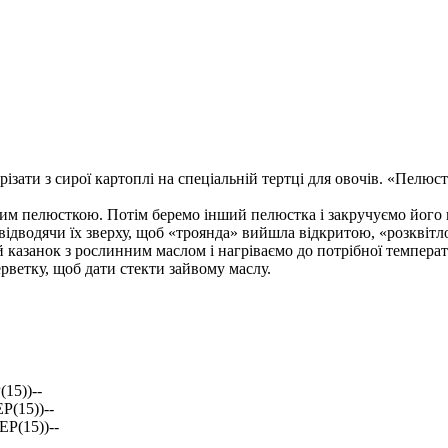
зати з сирої картоплі на спеціальній тертці для овочів. «Пелюс
ним пелюсткою. Потім беремо інший пелюстка і закручуємо його 
відводячи їх зверху, щоб «троянда» вийшла відкритою, «розквітло
 казанок з рослинним маслом і нагріваємо до потрібної темпер
ерветку, щоб дати стекти зайвому маслу.
15))--
(15))--
P(15))--