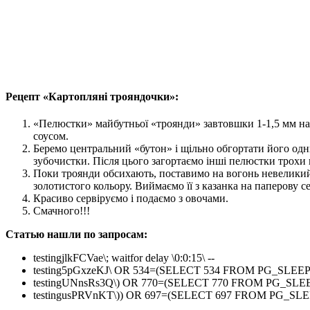
Рецепт «Картопляні трояндочки»:
«Пелюстки» майбутньої «троянди» завтовшки 1-1,5 мм нарі
соусом.
Беремо центральний «бутон» і щільно обгортати його од
зубочистки. Після цього загортаємо інші пелюстки трохи 
Поки троянди обсихають, поставимо на вогонь невеликий
золотистого кольору. Виймаємо її з казанка на паперову с
Красиво сервіруємо і подаємо з овочами.
Смачного!!!
Статью нашли по запросам:
testingjlkFCVae\; waitfor delay \0:0:15\ --
testing5pGxzeKJ\ OR 534=(SELECT 534 FROM PG_SLEEP(
testingUNnsRs3Q\) OR 770=(SELECT 770 FROM PG_SLEEP
testingusPRVnKT\)) OR 697=(SELECT 697 FROM PG_SLEE