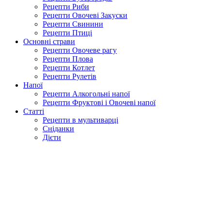
Рецепти Риби
Рецепти Овочеві Закуски
Рецепти Свинини
Рецепти Птиці
Основні страви
Рецепти Овочеве рагу
Рецепти Плова
Рецепти Котлет
Рецепти Рулетів
Напої
Рецепти Алкогольні напої
Рецепти Фруктові і Овочеві напої
Статті
Рецепти в мультиварці
Сніданки
Дієти