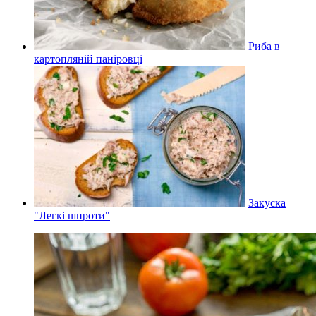
Риба в
картопляній паніровці
Закуска
"Легкі шпроти"