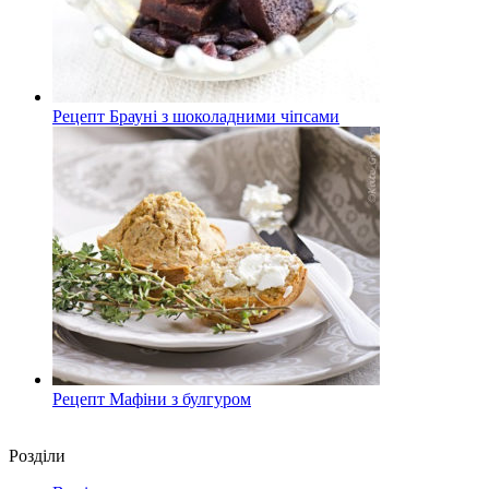
Рецепт Брауні з шоколадними чіпсами
Рецепт Мафіни з булгуром
Роздiли