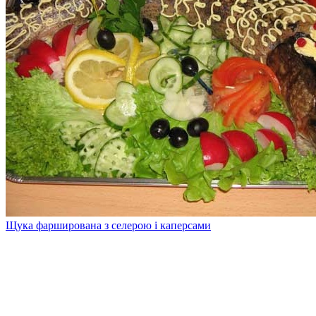
Щука фарширована з селерою і каперсами