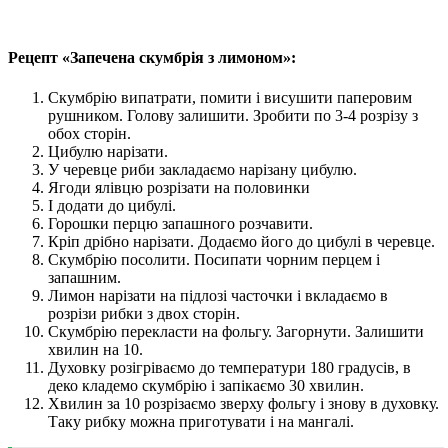
Рецепт «Запечена скумбрія з лимоном»:
Скумбрію випатрати, помити і висушити паперовим
рушником. Голову залишити. Зробити по 3-4 розрізу з
обох сторін.
Цибулю нарізати.
У черевце риби закладаємо нарізану цибулю.
Ягоди ялівцю розрізати на половинки
І додати до цибулі.
Горошки перцю запашного розчавити.
Кріп дрібно нарізати. Додаємо його до цибулі в черевце.
Скумбрію посолити. Посипати чорним перцем і
запашним.
Лимон нарізати на підлозі часточки і вкладаємо в
розрізи рибки з двох сторін.
Скумбрію перекласти на фольгу. Загорнути. Залишити
хвилин на 10.
Духовку розігріваємо до температури 180 градусів, в
деко кладемо скумбрію і запікаємо 30 хвилин.
Хвилин за 10 розрізаємо зверху фольгу і знову в духовку.
Таку рибку можна приготувати і на мангалі.