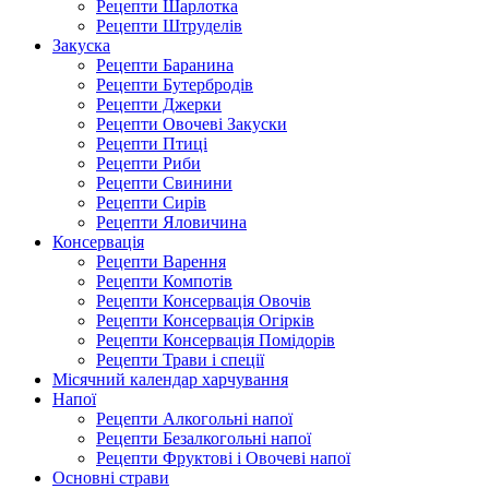
Рецепти Шарлотка
Рецепти Штруделів
Закуска
Рецепти Баранина
Рецепти Бутербродів
Рецепти Джерки
Рецепти Овочеві Закуски
Рецепти Птиці
Рецепти Риби
Рецепти Свинини
Рецепти Сирів
Рецепти Яловичина
Консервація
Рецепти Варення
Рецепти Компотів
Рецепти Консервація Овочів
Рецепти Консервація Огірків
Рецепти Консервація Помідорів
Рецепти Трави і спеції
Місячний календар харчування
Напої
Рецепти Алкогольні напої
Рецепти Безалкогольні напої
Рецепти Фруктові і Овочеві напої
Основні страви