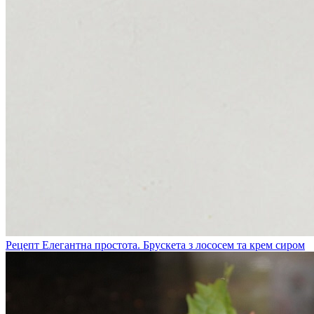
Рецепт Елегантна простота. Брускета з лососем та крем сиром