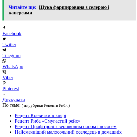
Читайте ще:
Щука фарширована з селерою і
каперсами
Facebook
Twitter
Telegram
WhatsApp
Viber
Pinterest
Друкувати
По теме:
( из рубрики Рецепти Риби )
Рецепт Креветки в клярі
Рецепт Риба «Смугастий рейс»
Рецепт Профітролі з вершковим сиром і лососем
Найсмачніший малосольний оселедець в домашніх