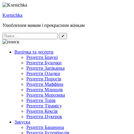
Ksenichka
Улюбленим мамам і прекрасним жінкам
✔
Випічка та десерти
Рецепти Брауні
Рецепти Булочки
Рецепти Запіканка
Рецепти Оладки
Рецепти Пирогів
Рецепти Маффіни
Рецепти Млинців
Рецепти Морозива
Рецепти Торів
Рецепти Тірамісу
Рецепти Кексів
Рецепти Цукерок
Закуска
Рецепти Баранина
Рецепти Бутербродів