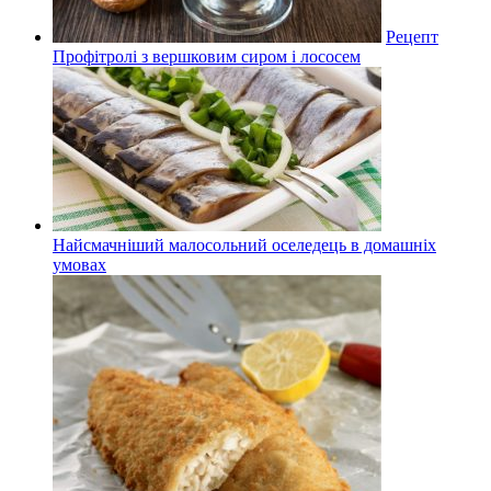
Рецепт
Профітролі з вершковим сиром і лососем
Найсмачніший малосольний оселедець в домашніх
умовах