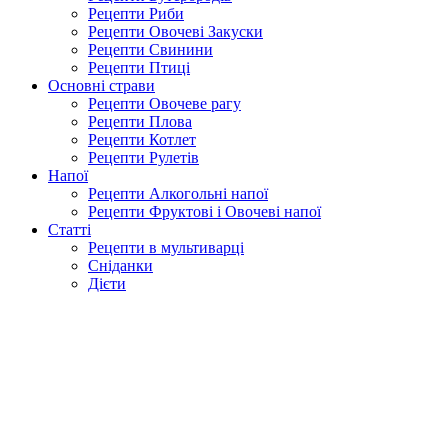
Рецепти Риби
Рецепти Овочеві Закуски
Рецепти Свинини
Рецепти Птиці
Основні страви
Рецепти Овочеве рагу
Рецепти Плова
Рецепти Котлет
Рецепти Рулетів
Напої
Рецепти Алкогольні напої
Рецепти Фруктові і Овочеві напої
Статті
Рецепти в мультиварці
Сніданки
Дієти