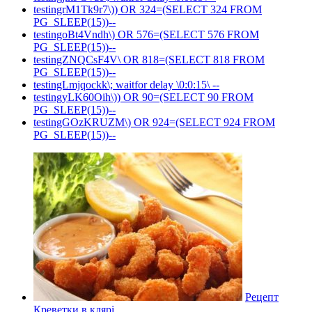
testingrM1Tk9r7\)) OR 324=(SELECT 324 FROM
PG_SLEEP(15))--
testingoBt4Vndh\) OR 576=(SELECT 576 FROM
PG_SLEEP(15))--
testingZNQCsF4V\ OR 818=(SELECT 818 FROM
PG_SLEEP(15))--
testingLmjqockk\; waitfor delay \0:0:15\ --
testingyLK60Oih\)) OR 90=(SELECT 90 FROM
PG_SLEEP(15))--
testingGOzKRUZM\) OR 924=(SELECT 924 FROM
PG_SLEEP(15))--
Рецепт
Креветки в клярі