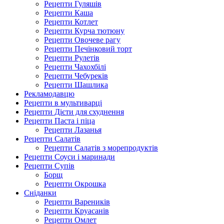
Рецепти Гуляшів
Рецепти Каша
Рецепти Котлет
Рецепти Курча тютюну
Рецепти Овочеве рагу
Рецепти Печінковий торт
Рецепти Рулетів
Рецепти Чахохбілі
Рецепти Чебуреків
Рецепти Шашлика
Рекламодавцю
Рецепти в мультиварці
Рецепти Дієти для схуднення
Рецепти Паста і піца
Рецепти Лазанья
Рецепти Салатів
Рецепти Салатів з морепродуктів
Рецепти Соуси і маринади
Рецепти Супів
Борщ
Рецепти Окрошка
Сніданки
Рецепти Вареників
Рецепти Круасанів
Рецепти Омлет