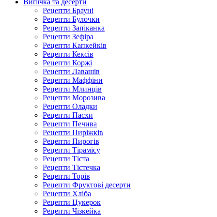
Випічка та десерти
Рецепти Брауні
Рецепти Булочки
Рецепти Запіканка
Рецепти Зефіра
Рецепти Капкейків
Рецепти Кексів
Рецепти Коржі
Рецепти Лавашів
Рецепти Маффіни
Рецепти Млинців
Рецепти Морозива
Рецепти Оладки
Рецепти Пасхи
Рецепти Печива
Рецепти Пиріжків
Рецепти Пирогів
Рецепти Тірамісу
Рецепти Тіста
Рецепти Тістечка
Рецепти Торів
Рецепти Фруктові десерти
Рецепти Хліба
Рецепти Цукерок
Рецепти Чізкейка