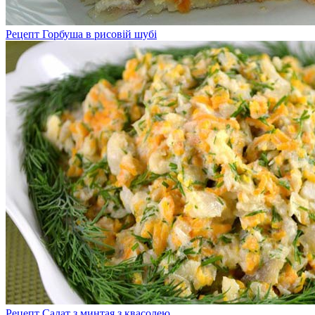
Рецепт Горбуша в рисовій шубі
Рецепт Салат з минтая з квасолею