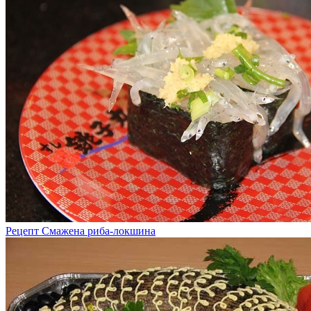
Рецепт Смажена риба-локшина