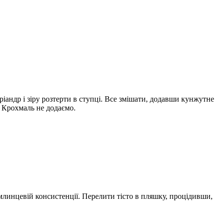
оріандр і зіру розтерти в ступці. Все змішати, додавши кунжутне
. Крохмаль не додаємо.
 млинцевій консистенції. Перелити тісто в пляшку, процідивши,