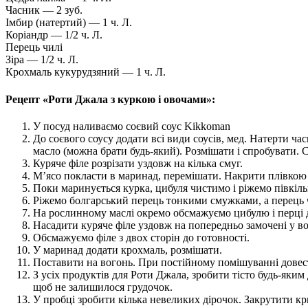
Часник — 2 зуб.
Імбир (натертий) — 1 ч. Л.
Коріандр — 1/2 ч. Л.
Перець чилі
Зіра — 1/2 ч. Л.
Крохмаль кукурудзяний — 1 ч. Л.
Рецепт «Роти Джала з куркою і овочами»:
У посуд наливаємо соєвий соус Kikkoman
До соєвого соусу додати всі види соусів, мед. Натерти час
масло (можна брати будь-який). Розмішати і спробувати. 
Куряче філе розрізати уздовж на кілька смуг.
М’ясо покласти в маринад, перемішати. Накрити плівкою 
Поки маринується курка, цибуля чистимо і ріжемо півкіл
Ріжемо болгарський перець тонкими смужками, а перець 
На рослинному маслі окремо обсмажуємо цибулю і перці д
Насадити куряче філе уздовж на попередньо замочені у во
Обсмажуємо філе з двох сторін до готовності.
У маринад додати крохмаль, розмішати.
Поставити на вогонь. При постійному помішуванні довест
З усіх продуктів для Роти Джала, зробити тісто будь-яки
щоб не залишилося грудочок.
У пробці зробити кілька невеликих дірочок. Закрутити к