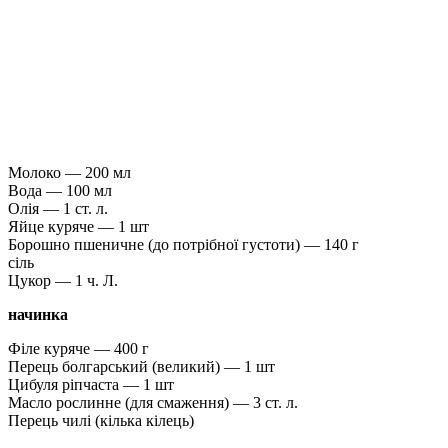
Молоко — 200 мл
Вода — 100 мл
Олія — ​​1 ст. л.
Яйце куряче — 1 шт
Борошно пшеничне (до потрібної густоти) — 140 г
сіль
Цукор — 1 ч. Л.
начинка
Філе куряче — 400 г
Перець болгарський (великий) — 1 шт
Цибуля ріпчаста — 1 шт
Масло рослинне (для смаження) — 3 ст. л.
Перець чилі (кілька кілець)