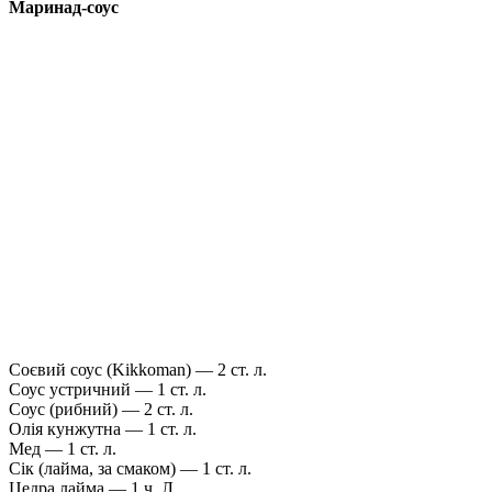
Маринад-соус
Соєвий соус (Kikkoman) — 2 ст. л.
Соус устричний — 1 ст. л.
Соус (рибний) — 2 ст. л.
Олія кунжутна — 1 ст. л.
Мед — 1 ст. л.
Сік (лайма, за смаком) — 1 ст. л.
Цедра лайма — 1 ч. Л.