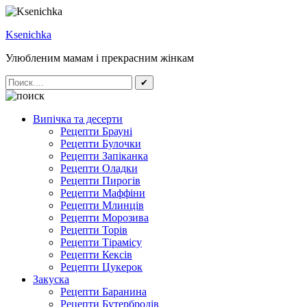
Ksenichka
Улюбленим мамам і прекрасним жінкам
✔
Випічка та десерти
Рецепти Брауні
Рецепти Булочки
Рецепти Запіканка
Рецепти Оладки
Рецепти Пирогів
Рецепти Маффіни
Рецепти Млинців
Рецепти Морозива
Рецепти Торів
Рецепти Тірамісу
Рецепти Кексів
Рецепти Цукерок
Закуска
Рецепти Баранина
Рецепти Бутербродів