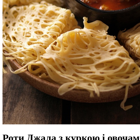
Роти Джала з куркою і овоча