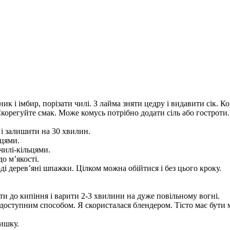
ник і імбир, порізати чилі. З лайма зняти цедру і видавити сік. К
Скорегуйте смак. Може комусь потрібно додати сіль або гостроти
і залишити на 30 хвилин.
ьцями.
чилі-кільцями.
о м’якості.
ді дерев’яні шпажки. Цілком можна обійтися і без цього кроку.
и до кипіння і варити 2-3 хвилини на дуже повільному вогні.
м доступним способом. Я скористалася блендером. Тісто має бути
ришку.