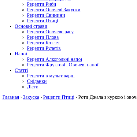
Рецепти Риби
Рецепти Овочеві Закуски
Рецепти Свинини
Рецепти Птиці
Основні страви
Рецепти Овочеве рагу
Рецепти Плова
Рецепти Котлет
Рецепти Рулетів
Напої
Рецепти Алкогольні напої
Рецепти Фруктові і Овочеві напої
Статті
Рецепти в мультиварці
Сніданки
Дієти
Главная
›
Закуска
›
Рецепти Птиці
›
Роти Джала з куркою і ово