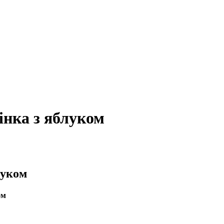
інка з яблуком
луком
ом