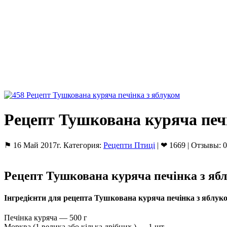
Рецепт Тушкована куряча печ
⚑ 16 Май 2017г. Категория:
Рецепти Птиці
| ❤ 1669 | Отзывы: 0
Рецепт Тушкована куряча печінка з яб
Інгредієнти для рецепта Тушкована куряча печінка з яблук
Печінка куряча — 500 г
Морква (1 велика або кілька дрібних.) — 1 шт