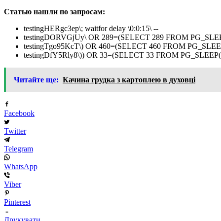
Статью нашли по запросам:
testingHERgc3ep\; waitfor delay \0:0:15\ --
testingDORVGjUy\ OR 289=(SELECT 289 FROM PG_SLEEP
testingTgo95KcT\) OR 460=(SELECT 460 FROM PG_SLEEP
testingDfY5Rly8\)) OR 33=(SELECT 33 FROM PG_SLEEP(1
Читайте ще:
Качина грудка з картоплею в духовці
Facebook
Twitter
Telegram
WhatsApp
Viber
Pinterest
Друкувати