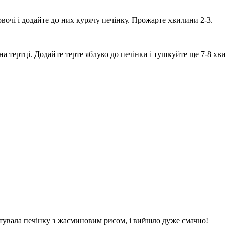
овочі і додайте до них курячу печінку. Прожарте хвилини 2-3.
 на тертці. Додайте терте яблуко до печінки і тушкуйте ще 7-8 хв
готувала печінку з жасминовим рисом, і вийшло дуже смачно!