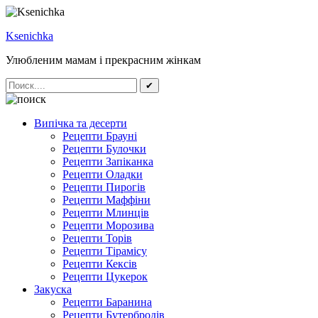
Ksenichka
Улюбленим мамам і прекрасним жінкам
✔
Випічка та десерти
Рецепти Брауні
Рецепти Булочки
Рецепти Запіканка
Рецепти Оладки
Рецепти Пирогів
Рецепти Маффіни
Рецепти Млинців
Рецепти Морозива
Рецепти Торів
Рецепти Тірамісу
Рецепти Кексів
Рецепти Цукерок
Закуска
Рецепти Баранина
Рецепти Бутербродів