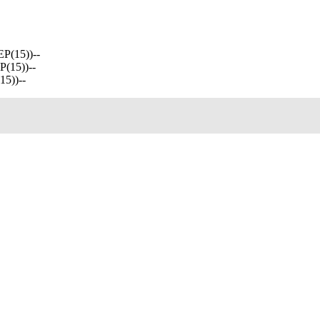
(15))--
(15))--
5))--