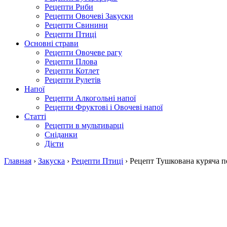
Рецепти Риби
Рецепти Овочеві Закуски
Рецепти Свинини
Рецепти Птиці
Основні страви
Рецепти Овочеве рагу
Рецепти Плова
Рецепти Котлет
Рецепти Рулетів
Напої
Рецепти Алкогольні напої
Рецепти Фруктові і Овочеві напої
Статті
Рецепти в мультиварці
Сніданки
Дієти
Главная
›
Закуска
›
Рецепти Птиці
›
Рецепт Тушкована куряча п