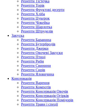
Рецепти Тістечка
Рецепти Торів
Рецепти Фруктові десерти
Рецепти Хліба
Рецепти Цукерок
Рецепти Чізкейка
Рецепти Шарлотка
Рецепти Штруделів
Закуска
Рецепти Баранина
Рецепти Бутербродів
Рецепти Джерки
Рецепти Овочеві Закуски
Рецепти Птиці
Рецепти Риби
Рецепти Свинини
Рецепти Сирів
Рецепти Яловичина
Консервація
Рецепти Варення
Рецепти Компотів
Рецепти Консервація Овочів
Рецепти Консервація Огірків
Рецепти Консервація Помідорів
Рецепти Трави і спеції