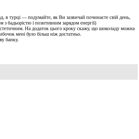
д, в турці — подумайте, як Ви зазвичай починаєте свій день,
м з бадьорістю і позитивним зарядом енергії)
естетичним. На додаток цього кроку скажу, що шоколаду можна
кибочок мені було більш ніж достатньо.
ву банку.