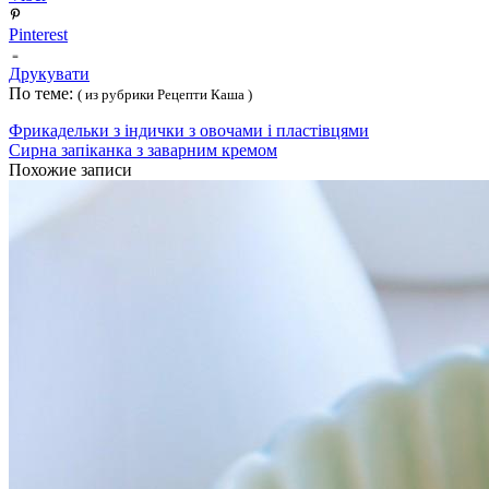
Pinterest
Друкувати
По теме:
( из рубрики Рецепти Каша )
Фрикадельки з індички з овочами і пластівцями
Сирна запіканка з заварним кремом
Похожие записи