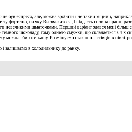
 це був еспресо, але, можна зробити і не такий міцний, наприкла
 ту фортецю, на яку Ви зважитеся , і віддасть сповна вранці разо
зати невеликими шматочками. Перший варіант здався мені більш 
же темного шоколаду, тому однією смужки, що складається з 4-х с
му можна збирати кашу. Розміщуємо стакан пластівців в півлітро
 і залишаємо в холодильнику до ранку.