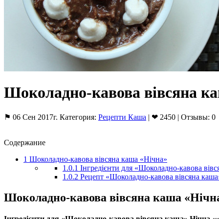
Шоколадно-кавова вівсяна к
⚑ 06 Сен 2017г. Категория:
Рецепти Каша
| ❤ 2450 | Отзывы: 0
Содержание
1
Шоколадно-кавова вівсяна каша «Нічна»
1.0.1
Інгредієнти для «Шоколадно-кавова вівс
1.0.2
Рецепт «Шоколадно-кавова вівсяна каша»
Шоколадно-кавова вівсяна каша «Нічн
Інгредієнти для «Шоколадно-кавова вівсяна каша» Нічна «»