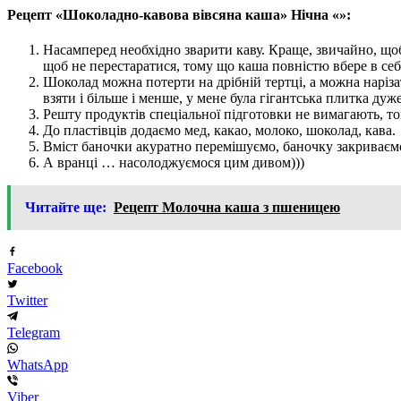
Рецепт «Шоколадно-кавова вівсяна каша» Нічна «»:
Насамперед необхідно зварити каву. Краще, звичайно, щоб
щоб не перестаратися, тому що каша повністю вбере в себе
Шоколад можна потерти на дрібній тертці, а можна нарі
взяти і більше і менше, у мене була гігантська плитка ду
Решту продуктів спеціальної підготовки не вимагають, то
До пластівців додаємо мед, какао, молоко, шоколад, кава.
Вміст баночки акуратно перемішуємо, баночку закриваємо
А вранці … насолоджуємося цим дивом)))
Читайте ще:
Рецепт Молочна каша з пшеницею
Facebook
Twitter
Telegram
WhatsApp
Viber