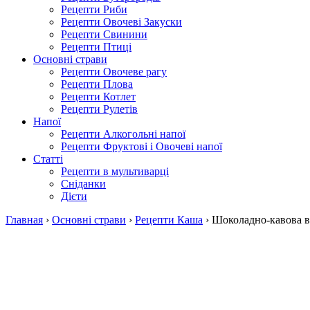
Рецепти Риби
Рецепти Овочеві Закуски
Рецепти Свинини
Рецепти Птиці
Основні страви
Рецепти Овочеве рагу
Рецепти Плова
Рецепти Котлет
Рецепти Рулетів
Напої
Рецепти Алкогольні напої
Рецепти Фруктові і Овочеві напої
Статті
Рецепти в мультиварці
Сніданки
Дієти
Главная
›
Основні страви
›
Рецепти Каша
›
Шоколадно-кавова в