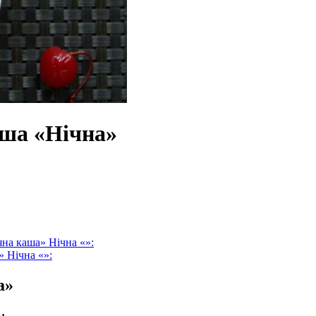
аша «Нічна»
яна каша» Нічна «»:
 Нічна «»:
а»
: