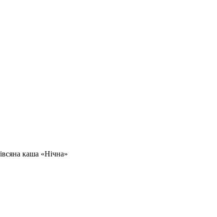
івсяна каша «Нічна»