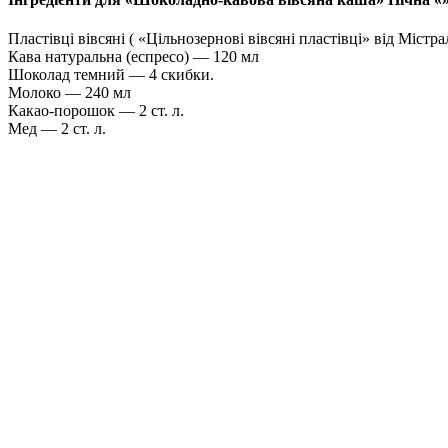
Пластівці вівсяні ( «Цільнозернові вівсяні пластівці» від Містр
Кава натуральна (еспресо) — 120 мл
Шоколад темний — 4 скибки.
Молоко — 240 мл
Какао-порошок — 2 ст. л.
Мед — 2 ст. л.