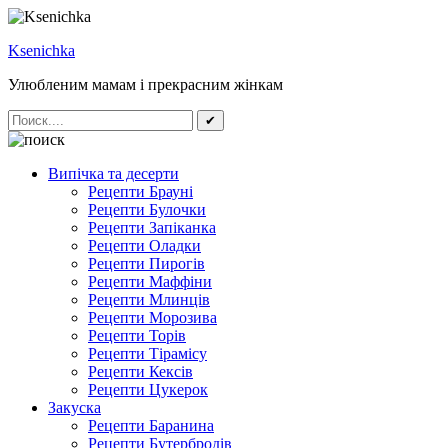
Ksenichka
Улюбленим мамам і прекрасним жінкам
✔
Випічка та десерти
Рецепти Брауні
Рецепти Булочки
Рецепти Запіканка
Рецепти Оладки
Рецепти Пирогів
Рецепти Маффіни
Рецепти Млинців
Рецепти Морозива
Рецепти Торів
Рецепти Тірамісу
Рецепти Кексів
Рецепти Цукерок
Закуска
Рецепти Баранина
Рецепти Бутербродів