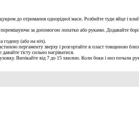
 цукром до отримання однорідної маси. Розбийте туди яйце і вли
перемішуючи за допомогою лопатки або руками. Додавайте борошн
а годину (або на ніч).
частиною пергаменту зверху і розгортайте в пласт товщиною близ
е давайте тісту сильно нагріватися.
 духовку. Випікайте від 7 до 15 хвилин. Коли боки і низ почали