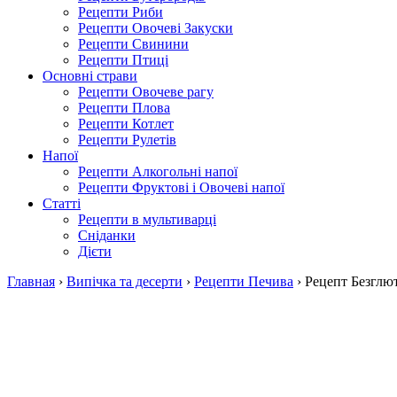
Рецепти Риби
Рецепти Овочеві Закуски
Рецепти Свинини
Рецепти Птиці
Основні страви
Рецепти Овочеве рагу
Рецепти Плова
Рецепти Котлет
Рецепти Рулетів
Напої
Рецепти Алкогольні напої
Рецепти Фруктові і Овочеві напої
Статті
Рецепти в мультиварці
Сніданки
Дієти
Главная
›
Випічка та десерти
›
Рецепти Печива
›
Рецепт Безглю