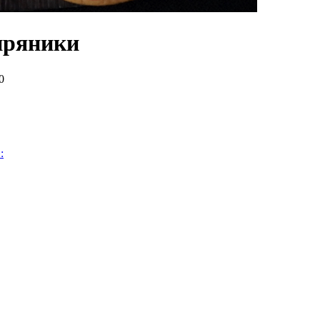
 пряники
0
: