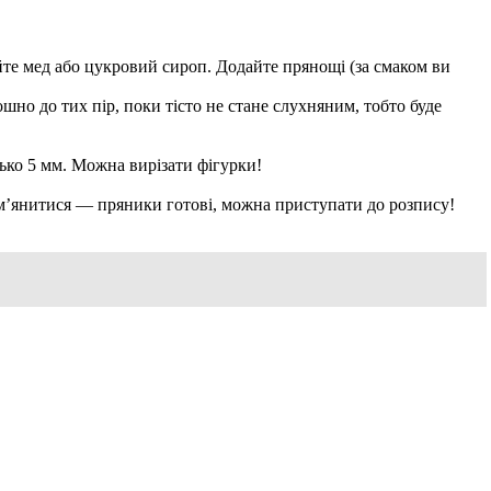
йте мед або цукровий сироп. Додайте прянощі (за смаком ви
о до тих пір, поки тісто не стане слухняним, тобто буде
ько 5 мм. Можна вирізати фігурки!
 рум’янитися — пряники готові, можна приступати до розпису!