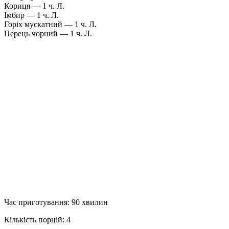
Кориця — 1 ч. Л.
Імбир — 1 ч. Л.
Горіх мускатний — 1 ч. Л.
Перець чорний — 1 ч. Л.
Час приготування: 90 хвилин
Кількість порцій: 4