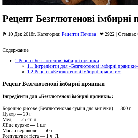
Рецепт Безглютенові імбирні
⚑ 10 Дек 2018г. Категория:
Рецепти Печива
| ❤ 2922 | Отзывы: 
Содержание
1
Рецепт Безглютенові імбирні пряники
1.1
Інгредієнти для «Безглютенові імбирні пряники»
1.2
Рецепт «Безглютенові імбирні пряники»:
Рецепт Безглютенові імбирні пряники
Інгредієнти для «Безглютенові імбирні пряники»:
Борошно рисове (Безглютеновая суміш для випічки) — 300 г
Цукор — 20 г
Мед — 125 ст. л.
Яйце куряче — 1 шт
Масло вершкове — 50 г
Розпушувач тіста — 1 ч. Л.