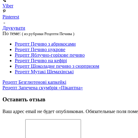
Viber
Pinterest
Друкувати
По теме:
( из рубрики Рецепти Печива )
Рецепт Печиво з абрикосами
Рецепт Печиво цукрове
Рецепт Яблучно-горіхове печиво
Рецепт Печиво на кефірі
Рецепт Шоколадне печиво з сюрпризом
Рецепт Мутакі Шемахінські
Рецепт Безглютенові капкейкі
Рецепт Запечена скумбрія «Пікантна»
Оставить отзыв
Ваш адрес email не будет опубликован.
Обязательные поля пом