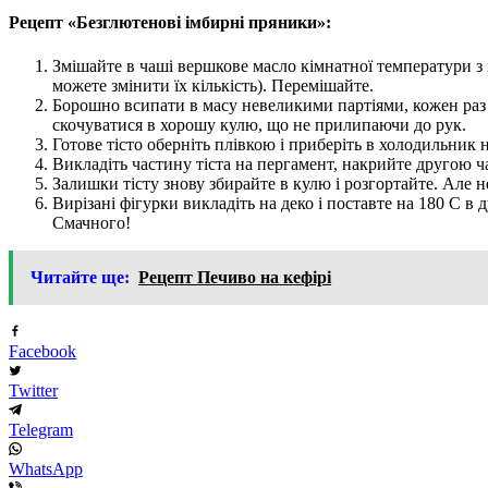
Рецепт «Безглютенові імбирні пряники»:
Змішайте в чаші вершкове масло кімнатної температури з
можете змінити їх кількість). Перемішайте.
Борошно всипати в масу невеликими партіями, кожен раз 
скочуватися в хорошу кулю, що не прилипаючи до рук.
Готове тісто оберніть плівкою і приберіть в холодильник н
Викладіть частину тіста на пергамент, накрийте другою 
Залишки тісту знову збирайте в кулю і розгортайте. Але н
Вирізані фігурки викладіть на деко і поставте на 180 С в
Смачного!
Читайте ще:
Рецепт Печиво на кефірі
Facebook
Twitter
Telegram
WhatsApp