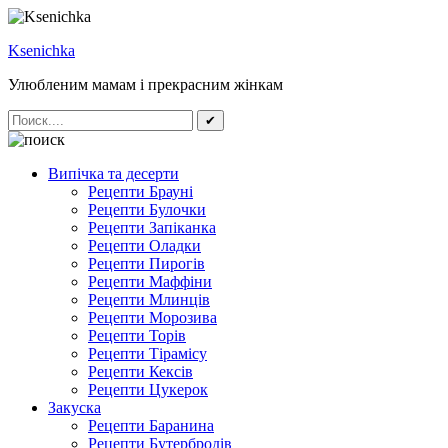
Ksenichka
Улюбленим мамам і прекрасним жінкам
✔
Випічка та десерти
Рецепти Брауні
Рецепти Булочки
Рецепти Запіканка
Рецепти Оладки
Рецепти Пирогів
Рецепти Маффіни
Рецепти Млинців
Рецепти Морозива
Рецепти Торів
Рецепти Тірамісу
Рецепти Кексів
Рецепти Цукерок
Закуска
Рецепти Баранина
Рецепти Бутербродів