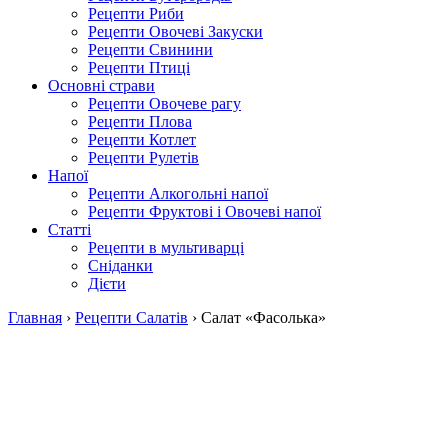
Рецепти Риби
Рецепти Овочеві Закуски
Рецепти Свинини
Рецепти Птиці
Основні страви
Рецепти Овочеве рагу
Рецепти Плова
Рецепти Котлет
Рецепти Рулетів
Напої
Рецепти Алкогольні напої
Рецепти Фруктові і Овочеві напої
Статті
Рецепти в мультиварці
Сніданки
Дієти
Главная
›
Рецепти Салатів
›
Салат «Фасолька»