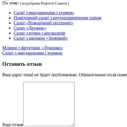
По теме:
( из рубрики Рецепти Салатів )
Салат з мандаринами і хурмою
Помідорний салат з крупнозерненним сиром
Салат «Новорічний експромт»
Салат «Дружок»
Салат з курки і апельсинів
Салат з шинкою «Зимовий»
Млинці з фруктами «Лукошко»
Салат з мандаринами і хурмою
Оставить отзыв
Ваш адрес email не будет опубликован.
Обязательные поля пом
Ваш отзыв