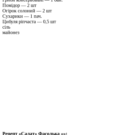
Помідор — 2 шт
Огірок солоний — 2 шт
Сухарики — 1 пач.
Цибуля ріпчаста — 0,5 шт
сіль
майонез
Рецепт «Салат» Фасолька «»: