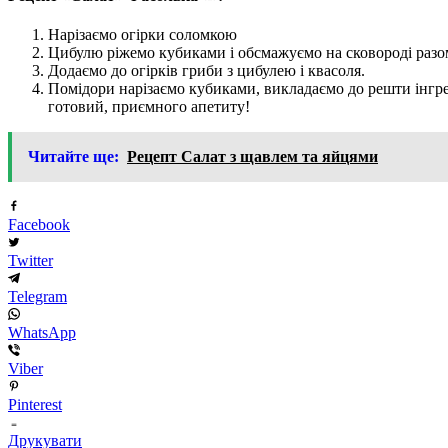
Нарізаємо огірки соломкою
Цибулю ріжемо кубиками і обсмажуємо на сковороді разо
Додаємо до огірків гриби з цибулею і квасоля.
Помідори нарізаємо кубиками, викладаємо до решти інгре
готовий, приємного апетиту!
Читайте ще:
Рецепт Салат з щавлем та яйцями
Facebook
Twitter
Telegram
WhatsApp
Viber
Pinterest
Друкувати