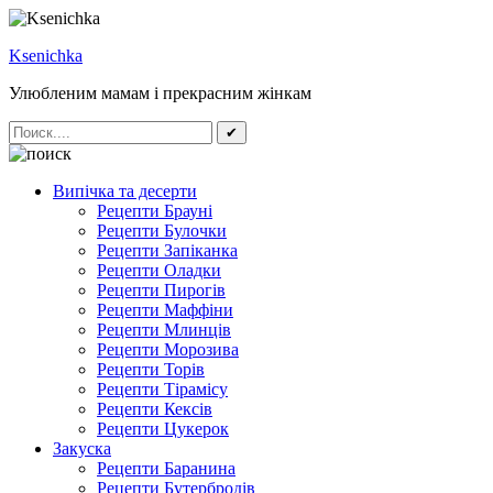
Ksenichka
Улюбленим мамам і прекрасним жінкам
✔
Випічка та десерти
Рецепти Брауні
Рецепти Булочки
Рецепти Запіканка
Рецепти Оладки
Рецепти Пирогів
Рецепти Маффіни
Рецепти Млинців
Рецепти Морозива
Рецепти Торів
Рецепти Тірамісу
Рецепти Кексів
Рецепти Цукерок
Закуска
Рецепти Баранина
Рецепти Бутербродів