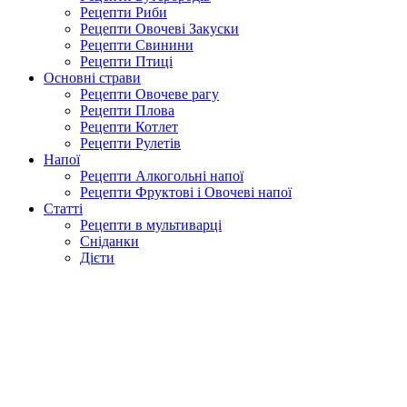
Рецепти Риби
Рецепти Овочеві Закуски
Рецепти Свинини
Рецепти Птиці
Основні страви
Рецепти Овочеве рагу
Рецепти Плова
Рецепти Котлет
Рецепти Рулетів
Напої
Рецепти Алкогольні напої
Рецепти Фруктові і Овочеві напої
Статті
Рецепти в мультиварці
Сніданки
Дієти