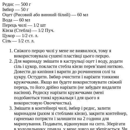
Редис — 500 г
Імбир — 50 г
Оцет (Рисовий або винний білий) — 60 мл
Вода — 60 мл
Перець чилі — 1/2 шт
Кінза (Стебла) — 1/2 Пуч.
Цукор — 1/2 ст. л.
Сіль — 1/2 ст. л.
Свіжого перцю чилі у мене не виявилося, тому я
використовувала сушені пластівці цього перцю.
Для маринаду змішати в каструльці оцет і воду, додати
сіль і цукор, покласти стебла кінзи перев’язані ниткою.
Довести до кипіння і варити до розчинення солі та
цукру. Остудити. Імбир очистити і нарізати тонкими
кружечками. Якщо ви будете використовувати свіжий
перець, то його дрібно нарізати (не забудьте видалити
насіння). Редиску нарізати кружечками (мені
подобаються тонкі кружальця і ​​для цього я
використовую Овочечистка).
Змішати в контейнері чилі, імбир і редис, залити
маринадом (разом зі стеблами кінзи), закрити контейнер,
гарненько потрясти і залишити на 2 години для
маринування. Подавати, відкинувши на сито. Зберігати
в холодильнику, правда, у мене довго не зберігається. Чи