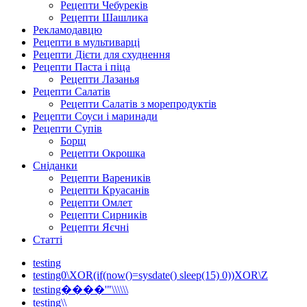
Рецепти Чебуреків
Рецепти Шашлика
Рекламодавцю
Рецепти в мультиварці
Рецепти Дієти для схуднення
Рецепти Паста і піца
Рецепти Лазанья
Рецепти Салатів
Рецепти Салатів з морепродуктів
Рецепти Соуси і маринади
Рецепти Супів
Борщ
Рецепти Окрошка
Сніданки
Рецепти Вареників
Рецепти Круасанів
Рецепти Омлет
Рецепти Сирників
Рецепти Яєчні
Статті
testing
testing0\XOR(if(now()=sysdate() sleep(15) 0))XOR\Z
testing����'"\\\\\\
testing\\