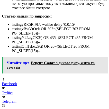
не готую про запас, тому як з кожним днем ​​закуска буде
стає все більш гострою.
Статью нашли по запросам:
testingyRR5Rr9L\; waitfor delay \0:0:15\ --
testingvBwVtOcI\ OR 303=(SELECT 303 FROM
PG_SLEEP(15))--
testingY4LagCK3\) OR 435=(SELECT 435 FROM
PG_SLEEP(15))--
testingQmTdox29\)) OR 20=(SELECT 20 FROM
PG_SLEEP(15))--
Читайте ще:
Рецепт Салат з дикого рису, жита та
томатів
Facebook
Twitter
Telegram