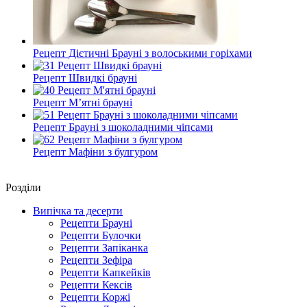
Рецепт Дієтичні Брауні з волоськими горіхами
Рецепт Швидкі брауні
Рецепт М’ятні брауні
Рецепт Брауні з шоколадними чіпсами
Рецепт Мафіни з булгуром
Роздiли
Випічка та десерти
Рецепти Брауні
Рецепти Булочки
Рецепти Запіканка
Рецепти Зефіра
Рецепти Капкейків
Рецепти Кексів
Рецепти Коржі