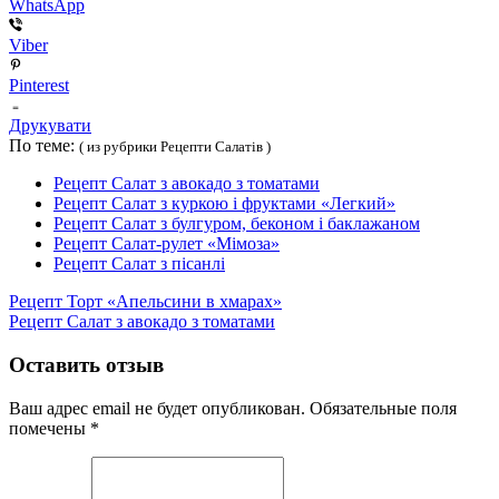
WhatsApp
Viber
Pinterest
Друкувати
По теме:
( из рубрики Рецепти Салатів )
Рецепт Салат з авокадо з томатами
Рецепт Салат з куркою і фруктами «Легкий»
Рецепт Салат з булгуром, беконом і баклажаном
Рецепт Салат-рулет «Мімоза»
Рецепт Салат з пісанлі
Рецепт Торт «Апельсини в хмарах»
Рецепт Салат з авокадо з томатами
Оставить отзыв
Ваш адрес email не будет опубликован.
Обязательные поля
помечены
*