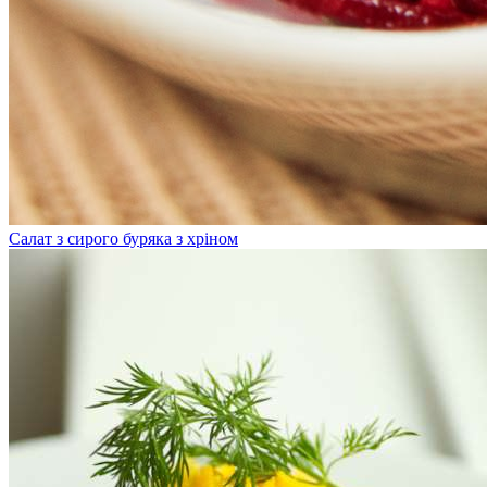
Салат з сирого буряка з хріном