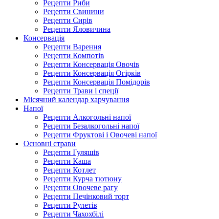
Рецепти Риби
Рецепти Свинини
Рецепти Сирів
Рецепти Яловичина
Консервація
Рецепти Варення
Рецепти Компотів
Рецепти Консервація Овочів
Рецепти Консервація Огірків
Рецепти Консервація Помідорів
Рецепти Трави і спеції
Місячний календар харчування
Напої
Рецепти Алкогольні напої
Рецепти Безалкогольні напої
Рецепти Фруктові і Овочеві напої
Основні страви
Рецепти Гуляшів
Рецепти Каша
Рецепти Котлет
Рецепти Курча тютюну
Рецепти Овочеве рагу
Рецепти Печінковий торт
Рецепти Рулетів
Рецепти Чахохбілі