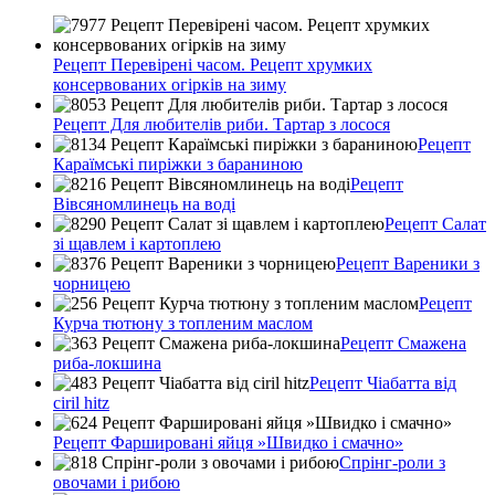
Рецепт Перевірені часом. Рецепт хрумких
консервованих огірків на зиму
Рецепт Для любителів риби. Тартар з лосося
Рецепт
Караїмські пиріжки з бараниною
Рецепт
Вівсяномлинець на воді
Рецепт Салат
зі щавлем і картоплею
Рецепт Вареники з
чорницею
Рецепт
Курча тютюну з топленим маслом
Рецепт Смажена
риба-локшина
Рецепт Чіабатта від
ciril hitz
Рецепт Фаршировані яйця »Швидко і смачно»
Спрінг-роли з
овочами і рибою