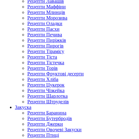
Рецепти Лавашів
Рецепти Маффіни
Рецепти Млинців
Рецепти Морозива
Рецепти Оладки
Рецепти Пасхи
Рецепти Печива
Рецепти Пиріжків
Рецепти Пирогів
Рецепти Тірамісу
Рецепти Тіста
Рецепти Тістечка
Рецепти Торів
Рецепти Фруктові десерти
Рецепти Хліба
Рецепти Цукерок
Рецепти Чізкейка
Рецепти Шарлотка
Рецепти Штруделів
Закуска
Рецепти Баранина
Рецепти Бутербродів
Рецепти Джерки
Рецепти Овочеві Закуски
Рецепти Птиці