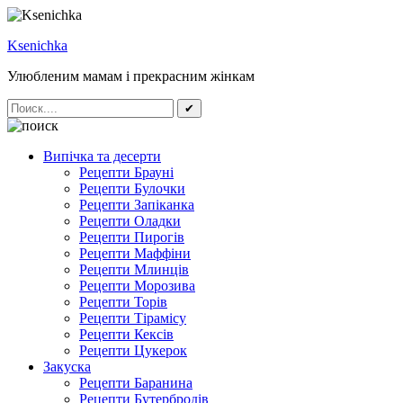
Ksenichka
Улюбленим мамам і прекрасним жінкам
✔
Випічка та десерти
Рецепти Брауні
Рецепти Булочки
Рецепти Запіканка
Рецепти Оладки
Рецепти Пирогів
Рецепти Маффіни
Рецепти Млинців
Рецепти Морозива
Рецепти Торів
Рецепти Тірамісу
Рецепти Кексів
Рецепти Цукерок
Закуска
Рецепти Баранина
Рецепти Бутербродів