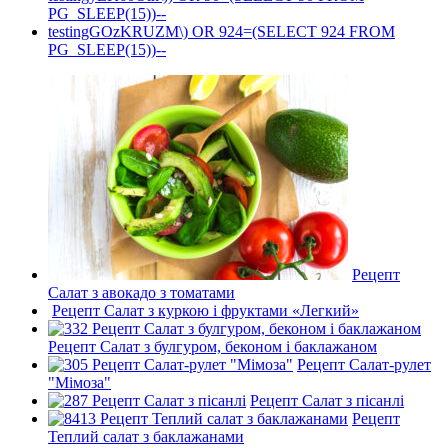
PG_SLEEP(15))--
testingGOzKRUZM\) OR 924=(SELECT 924 FROM
PG_SLEEP(15))--
Рецепт
Салат з авокадо з томатами
Рецепт Салат з куркою і фруктами «Легкий»
Рецепт Салат з булгуром, беконом і баклажаном
Рецепт Салат-рулет
"Мімоза"
Рецепт Салат з пісанлі
Рецепт
Теплий салат з баклажанами