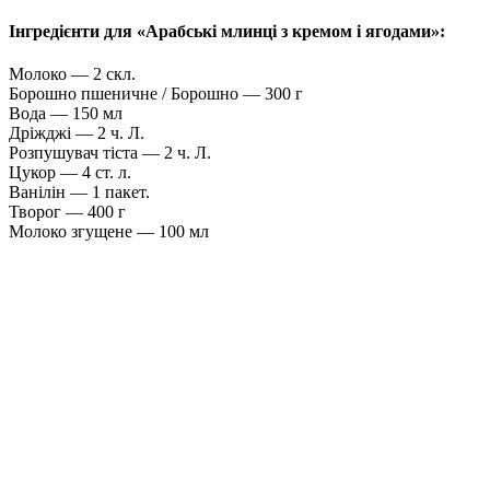
Інгредієнти для «Арабські млинці з кремом і ягодами»:
Молоко — 2 скл.
Борошно пшеничне / Борошно — 300 г
Вода — 150 мл
Дріжджі — 2 ч. Л.
Розпушувач тіста — 2 ч. Л.
Цукор — 4 ст. л.
Ванілін — 1 пакет.
Творог — 400 г
Молоко згущене — 100 мл