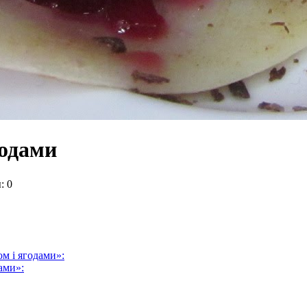
годами
: 0
ом і ягодами»:
ами»: