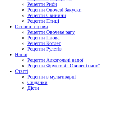
Рецепти Риби
Рецепти Овочеві Закуски
Рецепти Свинини
Рецепти Птиці
Основні страви
Рецепти Овочеве рагу
Рецепти Плова
Рецепти Котлет
Рецепти Рулетів
Напої
Рецепти Алкогольні напої
Рецепти Фруктові і Овочеві напої
Статті
Рецепти в мультиварці
Сніданки
Дієти