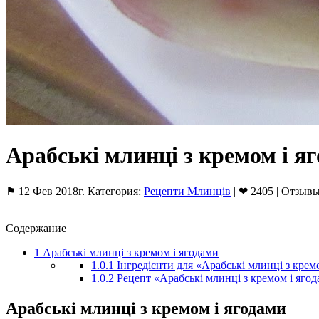
Арабські млинці з кремом і я
⚑ 12 Фев 2018г. Категория:
Рецепти Млинців
| ❤ 2405 | Отзывы
Содержание
1
Арабські млинці з кремом і ягодами
1.0.1
Інгредієнти для «Арабські млинці з крем
1.0.2
Рецепт «Арабські млинці з кремом і ягод
Арабські млинці з кремом і ягодами