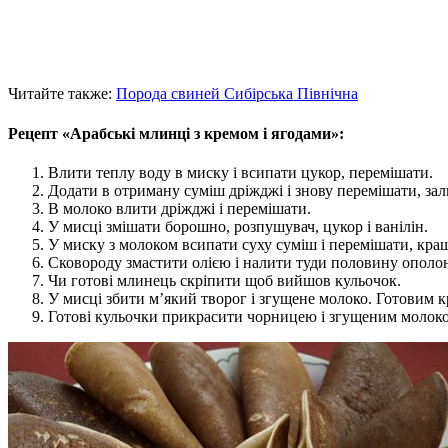
Читайте также:
Порода свиней Сибірська Північна
Рецепт «Арабські млинці з кремом і ягодами»:
Влити теплу воду в миску і всипати цукор, перемішати.
Додати в отриману суміш дріжджі і знову перемішати, зал
В молоко влити дріжджі і перемішати.
У мисці змішати борошно, розпушувач, цукор і ванілін.
У миску з молоком всипати суху суміш і перемішати, кра
Сковороду змастити олією і налити туди половину ополони
Чи готові млинець скріпити щоб вийшов кульочок.
У мисці збити м’який творог і згущене молоко. Готовим 
Готові кульочки прикрасити чорницею і згущеним молок