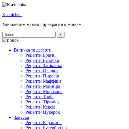
Ksenichka
Улюбленим мамам і прекрасним жінкам
✔
Випічка та десерти
Рецепти Брауні
Рецепти Булочки
Рецепти Запіканка
Рецепти Оладки
Рецепти Пирогів
Рецепти Маффіни
Рецепти Млинців
Рецепти Морозива
Рецепти Торів
Рецепти Тірамісу
Рецепти Кексів
Рецепти Цукерок
Закуска
Рецепти Баранина
Рецепти Бутербродів