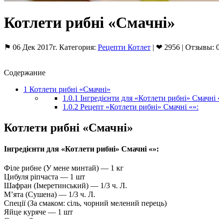
Котлети рибні «Смачні»
⚑ 06 Дек 2017г. Категория:
Рецепти Котлет
| ❤ 2956 | Отзывы: 
Содержание
1
Котлети рибні «Смачні»
1.0.1
Інгредієнти для «Котлети рибні» Смачні 
1.0.2
Рецепт «Котлети рибні» Смачні «»:
Котлети рибні «Смачні»
Інгредієнти для «Котлети рибні» Смачні «»:
Філе рибне (У мене минтай) — 1 кг
Цибуля ріпчаста — 1 шт
Шафран (Імеретинський) — 1/3 ч. Л.
М’ята (Сушена) — 1/3 ч. Л.
Спеції (За смаком: сіль, чорний мелений перець)
Яйце куряче — 1 шт