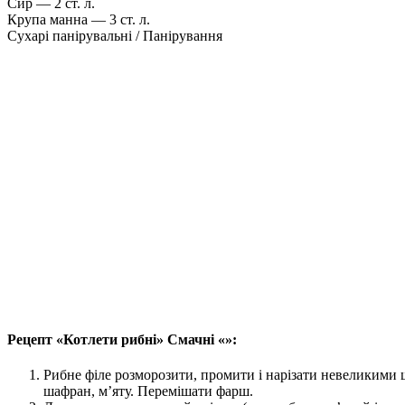
Сир — 2 ст. л.
Крупа манна — 3 ст. л.
Сухарі панірувальні / Панірування
Рецепт «Котлети рибні» Смачні «»:
Рибне філе розморозити, промити і нарізати невеликими 
шафран, м’яту. Перемішати фарш.