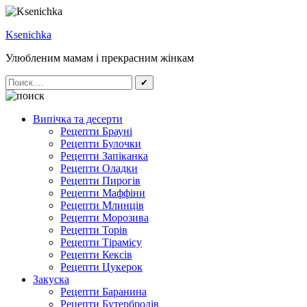
Ksenichka
Улюбленим мамам і прекрасним жінкам
✔
Випічка та десерти
Рецепти Брауні
Рецепти Булочки
Рецепти Запіканка
Рецепти Оладки
Рецепти Пирогів
Рецепти Маффіни
Рецепти Млинців
Рецепти Морозива
Рецепти Торів
Рецепти Тірамісу
Рецепти Кексів
Рецепти Цукерок
Закуска
Рецепти Баранина
Рецепти Бутербродів