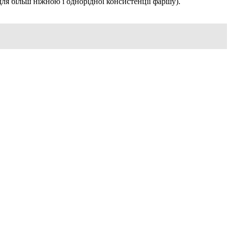
ля більш ніжною і однорідної консистенції фаршу).