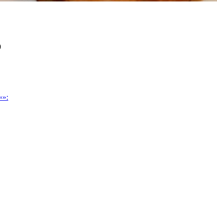
0
«»: