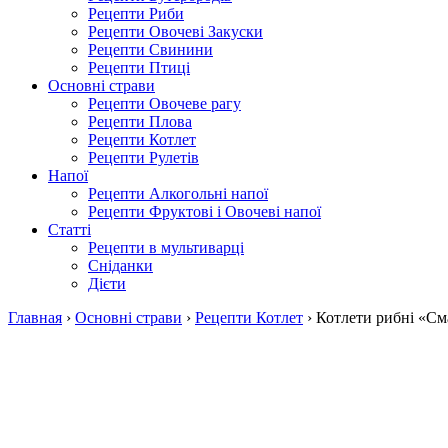
Рецепти Риби
Рецепти Овочеві Закуски
Рецепти Свинини
Рецепти Птиці
Основні страви
Рецепти Овочеве рагу
Рецепти Плова
Рецепти Котлет
Рецепти Рулетів
Напої
Рецепти Алкогольні напої
Рецепти Фруктові і Овочеві напої
Статті
Рецепти в мультиварці
Сніданки
Дієти
Главная
›
Основні страви
›
Рецепти Котлет
›
Котлети рибні «См