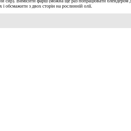
ухий сир). Вимісити фарш (можна ще раз попрацювати блендером д
і обсмажити з двох сторін на рослинній олії.