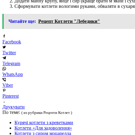
Додати манну крупу, яйце і сир (краще брати м’який і с
Сформувати котлети вологими руками, обваляти в сухарях 
Читайте ще:
Рецепт Котлети "Лебедики"
Facebook
Twitter
Telegram
WhatsApp
Viber
Pinterest
Друкувати
По теме:
( из рубрики Рецепти Котлет )
Курячі котлети з креветками
Котлети «Для задоволення»
Котлети з сиром моцарелла