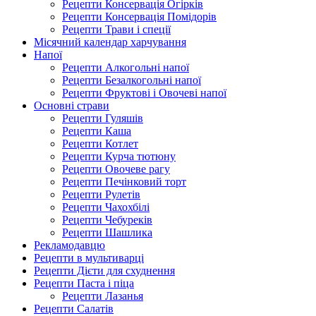
Рецепти Консервація Огірків
Рецепти Консервація Помідорів
Рецепти Трави і спеції
Місячний календар харчування
Напої
Рецепти Алкогольні напої
Рецепти Безалкогольні напої
Рецепти Фруктові і Овочеві напої
Основні страви
Рецепти Гуляшів
Рецепти Каша
Рецепти Котлет
Рецепти Курча тютюну
Рецепти Овочеве рагу
Рецепти Печінковий торт
Рецепти Рулетів
Рецепти Чахохбілі
Рецепти Чебуреків
Рецепти Шашлика
Рекламодавцю
Рецепти в мультиварці
Рецепти Дієти для схуднення
Рецепти Паста і піца
Рецепти Лазанья
Рецепти Салатів