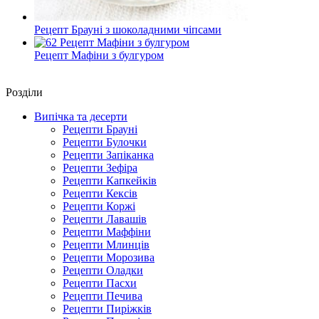
Рецепт Брауні з шоколадними чіпсами
Рецепт Мафіни з булгуром
Роздiли
Випічка та десерти
Рецепти Брауні
Рецепти Булочки
Рецепти Запіканка
Рецепти Зефіра
Рецепти Капкейків
Рецепти Кексів
Рецепти Коржі
Рецепти Лавашів
Рецепти Маффіни
Рецепти Млинців
Рецепти Морозива
Рецепти Оладки
Рецепти Пасхи
Рецепти Печива
Рецепти Пиріжків