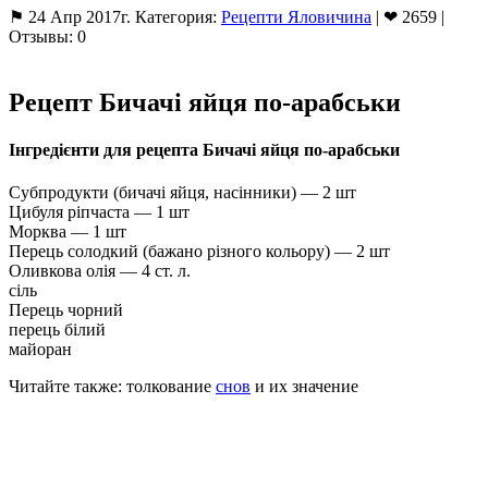
⚑ 24 Апр 2017г. Категория:
Рецепти Яловичина
| ❤ 2659 |
Отзывы: 0
Рецепт Бичачі яйця по-арабськи
Інгредієнти для рецепта Бичачі яйця по-арабськи
Субпродукти (бичачі яйця, насінники) — 2 шт
Цибуля ріпчаста — 1 шт
Морква — 1 шт
Перець солодкий (бажано різного кольору) — 2 шт
Оливкова олія — ​​4 ст. л.
сіль
Перець чорний
перець білий
майоран
Читайте также: толкование
снов
и их значение