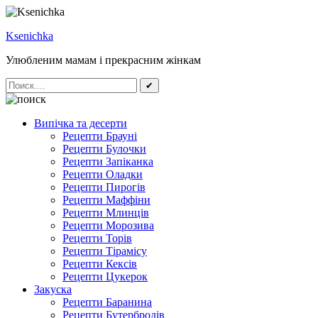
Ksenichka
Улюбленим мамам і прекрасним жінкам
✔
Випічка та десерти
Рецепти Брауні
Рецепти Булочки
Рецепти Запіканка
Рецепти Оладки
Рецепти Пирогів
Рецепти Маффіни
Рецепти Млинців
Рецепти Морозива
Рецепти Торів
Рецепти Тірамісу
Рецепти Кексів
Рецепти Цукерок
Закуска
Рецепти Баранина
Рецепти Бутербродів