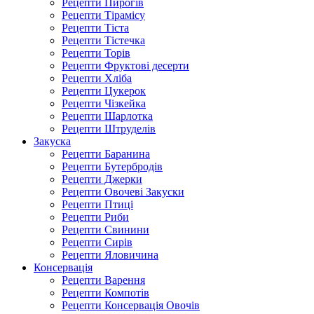
Рецепти Пирогів
Рецепти Тірамісу
Рецепти Тіста
Рецепти Тістечка
Рецепти Торів
Рецепти Фруктові десерти
Рецепти Хліба
Рецепти Цукерок
Рецепти Чізкейка
Рецепти Шарлотка
Рецепти Штруделів
Закуска
Рецепти Баранина
Рецепти Бутербродів
Рецепти Джерки
Рецепти Овочеві Закуски
Рецепти Птиці
Рецепти Риби
Рецепти Свинини
Рецепти Сирів
Рецепти Яловичина
Консервація
Рецепти Варення
Рецепти Компотів
Рецепти Консервація Овочів