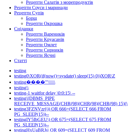
Рецепти Салатів з морепродуктів
Рецепти Соуси і маринади
Рецепти Супів
Борщ
Рецепти Окрошка
Сніданки
Рецепти Вареників
Рецепти Круасанів
Рецепти Омлет
Рецепти Сирників
Рецепти Яєчні
Статті
testing
testing0\XOR(if(now()=sysdate() sleep(15) 0))XOR\Z
testing����'"\\\\\\
testing\\
testing-1 waitfor delay \0:0:15\ --
testing\||DBMS_PIPE
RECEIVE_MESSAGE(CHR(98)||CHR(98)||CHR(98) 15)||\
testing3FZNVzrj\)) OR 666=(SELECT 666 FROM
PG_SLEEP(15))--
testingIY5IbGEU\) OR 675=(SELECT 675 FROM
PG_SLEEP(15))--
testingHxUaBRJs\ OR 609=(SELECT 609 FROM