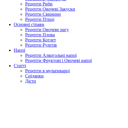
Рецепти Риби
Рецепти Овочеві Закуски
Рецепти Свинини
Рецепти Птиці
Основні страви
Рецепти Овочеве рагу
Рецепти Плова
Рецепти Котлет
Рецепти Рулетів
Напої
Рецепти Алкогольні напої
Рецепти Фруктові і Овочеві напої
Статті
Рецепти в мультиварці
Сніданки
Дієти