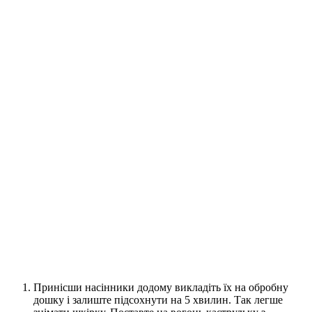
Принісши насінники додому викладіть їх на обробну
дошку і залиште підсохнути на 5 хвилин. Так легше