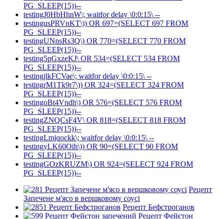
PG_SLEEP(15))--
testingJ0HbHhnW\; waitfor delay \0:0:15\ --
testingusPRVnKT\)) OR 697=(SELECT 697 FROM
PG_SLEEP(15))--
testingUNnsRs3Q\) OR 770=(SELECT 770 FROM
PG_SLEEP(15))--
testing5pGxzeKJ\ OR 534=(SELECT 534 FROM
PG_SLEEP(15))--
testingjlkFCVae\; waitfor delay \0:0:15\ --
testingrM1Tk9r7\)) OR 324=(SELECT 324 FROM
PG_SLEEP(15))--
testingoBt4Vndh\) OR 576=(SELECT 576 FROM
PG_SLEEP(15))--
testingZNQCsF4V\ OR 818=(SELECT 818 FROM
PG_SLEEP(15))--
testingLmjqockk\; waitfor delay \0:0:15\ --
testingyLK60Oih\)) OR 90=(SELECT 90 FROM
PG_SLEEP(15))--
testingGOzKRUZM\) OR 924=(SELECT 924 FROM
PG_SLEEP(15))--
Рецепт
Запечене м'ясо в вершковому соусі
Рецепт Бефстроганов
Рецепт Фейєтон