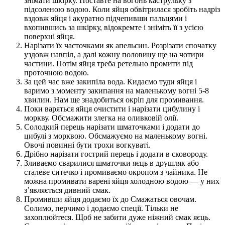
знімати шкірку. Поставте на вогонь каструльку з
підсоленою водою. Коли яйця обвітрилася зробіть надріз
вздовж яйця і акуратно підчепивши пальцями і
вхопившись за шкірку, відокремте і зніміть її з усією
поверхні яйця.
Нарізати їх часточками як апельсин. Розрізати спочатку
уздовж навпіл, а далі кожну половину ще на чотири
частини. Потім яйця треба ретельно промити під
проточною водою.
За цей час вже закипіла вода. Кидаємо туди яйця і
варимо з моменту закипання на маленькому вогні 5-8
хвилин. Нам ще знадобиться окріп для промивання.
Поки варяться яйця очистити і нарізати цибулину і
моркву. Обсмажити злегка на оливковій олії.
Солодкий перець нарізати шматочками і додати до
цибулі з морквою. Обсмажуємо на маленькому вогні.
Овочі повинні бути трохи вогкуваті.
Дрібно нарізати гострий перець і додати в сковороду.
Зливаємо сварилися шматочки яєць в друшляк або
сталеве ситечко і промиваємо окропом з чайника. Не
можна промивати варені яйця холодною водою — у них
з’являється дивний смак.
Промивши яйця додаємо їх до Смажаться овочам.
Солимо, перчимо і додаємо спеції. Тільки не
захоплюйтеся. Щоб не забити дуже ніжний смак яєць.