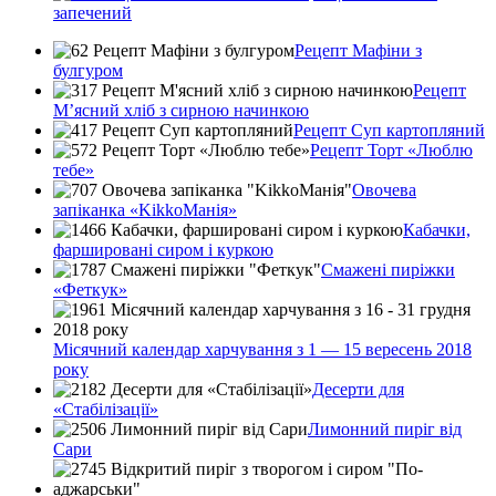
запечений
Рецепт Мафіни з
булгуром
Рецепт
М’ясний хліб з сирною начинкою
Рецепт Суп картопляний
Рецепт Торт «Люблю
тебе»
Овочева
запіканка «KikkoМанія»
Кабачки,
фаршировані сиром і куркою
Смажені пиріжки
«Феткук»
Місячний календар харчування з 1 — 15 вересень 2018
року
Десерти для
«Стабілізації»
Лимонний пиріг від
Сари