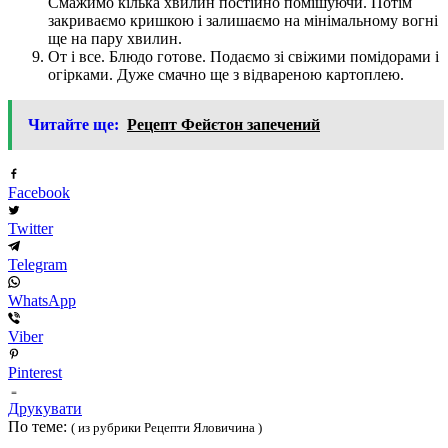
Смажимо кілька хвилин постійно помішуючи. Потім
закриваємо кришкою і залишаємо на мінімальному вогні
ще на пару хвилин.
От і все. Блюдо готове. Подаємо зі свіжими помідорами і
огірками. Дуже смачно ще з відвареною картоплею.
Читайте ще:
Рецепт Фейєтон запечений
Facebook
Twitter
Telegram
WhatsApp
Viber
Pinterest
Друкувати
По теме:
( из рубрики Рецепти Яловичина )