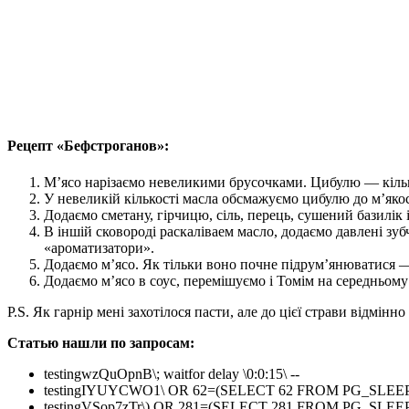
Рецепт «Бефстроганов»:
М’ясо нарізаємо невеликими брусочками. Цибулю — кіль
У невеликій кількості масла обсмажуємо цибулю до м’яко
Додаємо сметану, гірчицю, сіль, перець, сушений базилік 
В іншій сковороді раскаліваем масло, додаємо давлені з
«ароматизатори».
Додаємо м’ясо. Як тільки воно почне підрум’янюватися 
Додаємо м’ясо в соус, перемішуємо і Томім на середньом
P.S. Як гарнір мені захотілося пасти, але до цієї страви відмін
Статью нашли по запросам:
testingwzQuOpnB\; waitfor delay \0:0:15\ --
testingIYUYCWO1\ OR 62=(SELECT 62 FROM PG_SLEEP(
testingVSop7zTr\) OR 281=(SELECT 281 FROM PG_SLEEP(