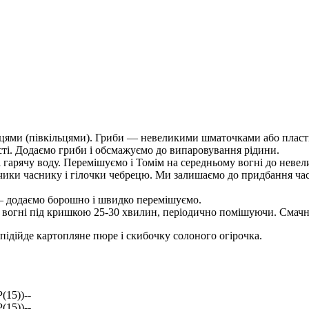
цями (півкільцями). Гриби — невеликими шматочками або плас
сті. Додаємо гриби і обсмажуємо до випаровування рідини.
і гарячу воду. Перемішуємо і Томім на середньому вогні до невел
убчики часнику і гілочки чебрецю. Ми залишаємо до придбання ч
— додаємо борошно і швидко перемішуємо.
у вогні під кришкою 25-30 хвилин, періодично помішуючи. Смачн
но підійде картопляне пюре і скибочку солоного огірочка.
15))--
15))--