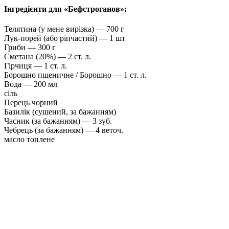
Інгредієнти для «Бефстроганов»:
Телятина (у мене вирізка) — 700 г
Лук-порей (або ріпчастий) — 1 шт
Гриби — 300 г
Сметана (20%) — 2 ст. л.
Гірчиця — 1 ст. л.
Борошно пшеничне / Борошно — 1 ст. л.
Вода — 200 мл
сіль
Перець чорний
Базилік (сушений, за бажанням)
Часник (за бажанням) — 3 зуб.
Чебрець (за бажанням) — 4 веточ.
масло топлене