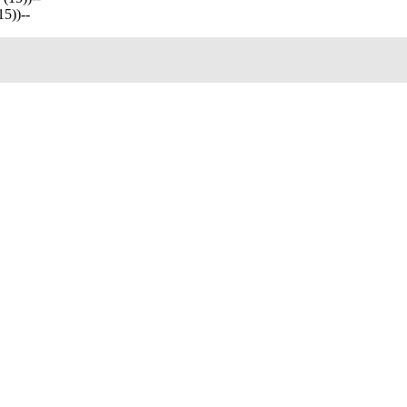
5))--