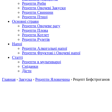
Рецепти Риби
Рецепти Овочеві Закуски
Рецепти Свинини
Рецепти Птиці
Основні страви
Рецепти Овочеве рагу
Рецепти Плова
Рецепти Котлет
Рецепти Рулетів
Напої
Рецепти Алкогольні напої
Рецепти Фруктові і Овочеві напої
Статті
Рецепти в мультиварці
Сніданки
Дієти
Главная
›
Закуска
›
Рецепти Яловичина
›
Рецепт Бефстроганов