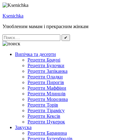
Ksenichka
Улюбленим мамам і прекрасним жінкам
✔
Випічка та десерти
Рецепти Брауні
Рецепти Булочки
Рецепти Запіканка
Рецепти Оладки
Рецепти Пирогів
Рецепти Маффіни
Рецепти Млинців
Рецепти Морозива
Рецепти Торів
Рецепти Тірамісу
Рецепти Кексів
Рецепти Цукерок
Закуска
Рецепти Баранина
Рецепти Бутербродів