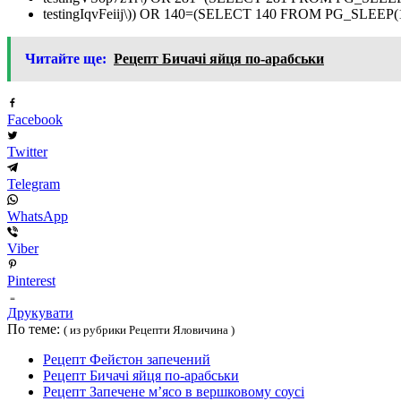
testingIqvFeiij\)) OR 140=(SELECT 140 FROM PG_SLEEP(1
Читайте ще:
Рецепт Бичачі яйця по-арабськи
Facebook
Twitter
Telegram
WhatsApp
Viber
Pinterest
Друкувати
По теме:
( из рубрики Рецепти Яловичина )
Рецепт Фейєтон запечений
Рецепт Бичачі яйця по-арабськи
Рецепт Запечене м’ясо в вершковому соусі