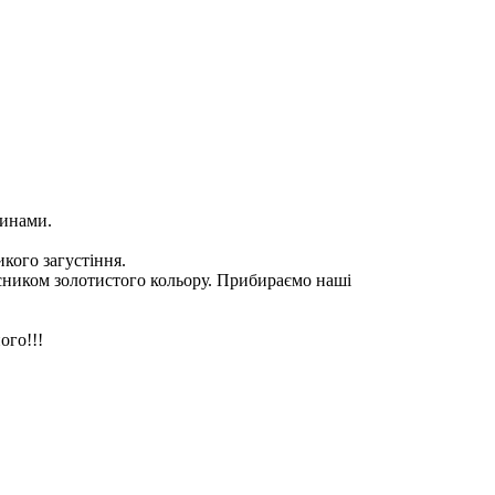
тинами.
икого загустіння.
асником золотистого кольору. Прибираємо наші
ого!!!