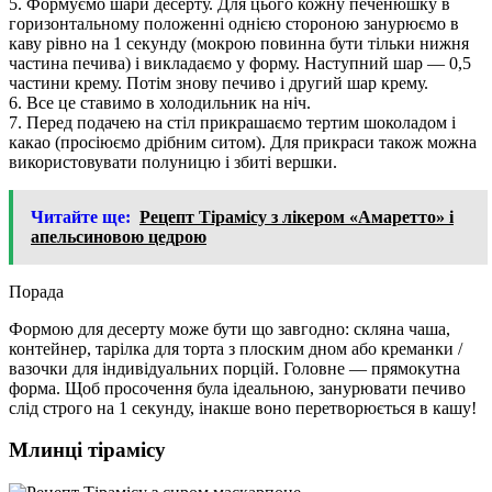
5. Формуємо шари десерту. Для цього кожну печенюшку в
горизонтальному положенні однією стороною занурюємо в
каву рівно на 1 секунду (мокрою повинна бути тільки нижня
частина печива) і викладаємо у форму. Наступний шар — 0,5
частини крему. Потім знову печиво і другий шар крему.
6. Все це ставимо в холодильник на ніч.
7. Перед подачею на стіл прикрашаємо тертим шоколадом і
какао (просіюємо дрібним ситом). Для прикраси також можна
використовувати полуницю і збиті вершки.
Читайте ще:
Рецепт Тірамісу з лікером «Амаретто» і
апельсиновою цедрою
Порада
Формою для десерту може бути що завгодно: скляна чаша,
контейнер, тарілка для торта з плоским дном або креманки /
вазочки для індивідуальних порцій. Головне — прямокутна
форма. Щоб просочення була ідеальною, занурювати печиво
слід строго на 1 секунду, інакше воно перетворюється в кашу!
Млинці тірамісу