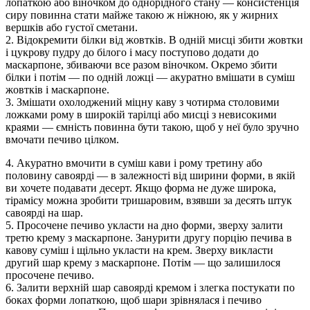
лопаткою або віночком до однорідного стану — консистенція
сиру повинна стати майже такою ж ніжною, як у жирних
вершків або густої сметани.
2. Відокремити білки від жовтків. В одній мисці збити жовтки
і цукрову пудру до білого і масу поступово додати до
маскарпоне, збиваючи все разом віночком. Окремо збити
білки і потім — по одній ложці — акуратно вмішати в суміш
жовтків і маскарпоне.
3. Змішати охолоджений міцну каву з чотирма столовими
ложками рому в широкій тарілці або мисці з невисокими
краями — ємність повинна бути такою, щоб у неї було зручно
вмочати печиво цілком.
4. Акуратно вмочити в суміш кави і рому третину або
половину савоярді — в залежності від ширини форми, в якій
ви хочете подавати десерт. Якщо форма не дуже широка,
тірамісу можна зробити тришаровим, взявши за десять штук
савоярді на шар.
5. Просочене печиво укласти на дно форми, зверху залити
третю крему з маскарпоне. Занурити другу порцію печива в
кавову суміш і щільно укласти на крем. Зверху викласти
другий шар крему з маскарпоне. Потім — що залишилося
просочене печиво.
6. Залити верхній шар савоярді кремом і злегка постукати по
боках форми лопаткою, щоб шари зрівнялася і печиво