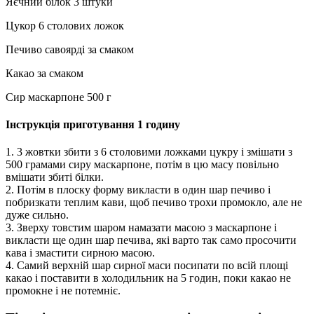
Яєчний білок 3 штуки
Цукор 6 столових ложок
Печиво савоярді за смаком
Какао за смаком
Сир маскарпоне 500 г
Інструкція приготування 1 годину
1. 3 жовтки збити з 6 столовими ложками цукру і змішати з
500 грамами сиру маскарпоне, потім в цю масу повільно
вмішати збиті білки.
2. Потім в плоску форму викласти в один шар печиво і
побризкати теплим кави, щоб печиво трохи промокло, але не
дуже сильно.
3. Зверху товстим шаром намазати масою з маскарпоне і
викласти ще один шар печива, які варто так само просочити
кава і змастити сирною масою.
4. Самий верхній шар сирної маси посипати по всій площі
какао і поставити в холодильник на 5 годин, поки какао не
промокне і не потемніє.