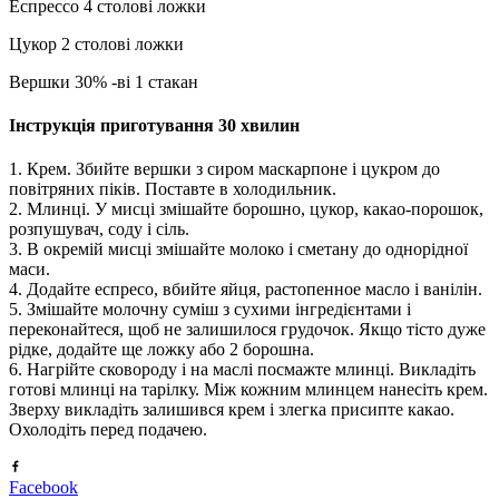
Еспрессо 4 столові ложки
Цукор 2 столові ложки
Вершки 30% -ві 1 стакан
Інструкція приготування 30 хвилин
1. Крем. Збийте вершки з сиром маскарпоне і цукром до
повітряних піків. Поставте в холодильник.
2. Млинці. У мисці змішайте борошно, цукор, какао-порошок,
розпушувач, соду і сіль.
3. В окремій мисці змішайте молоко і сметану до однорідної
маси.
4. Додайте еспресо, вбийте яйця, растопенное масло і ванілін.
5. Змішайте молочну суміш з сухими інгредієнтами і
переконайтеся, щоб не залишилося грудочок. Якщо тісто дуже
рідке, додайте ще ложку або 2 борошна.
6. Нагрійте сковороду і на маслі посмажте млинці. Викладіть
готові млинці на тарілку. Між кожним млинцем нанесіть крем.
Зверху викладіть залишився крем і злегка присипте какао.
Охолодіть перед подачею.
Facebook