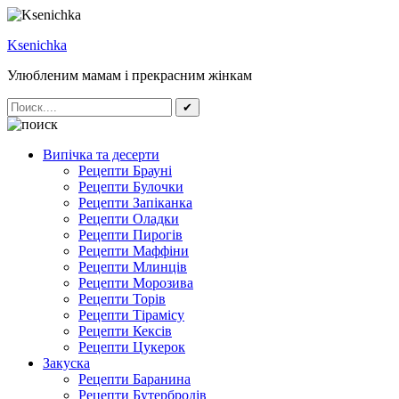
Ksenichka
Улюбленим мамам і прекрасним жінкам
✔
Випічка та десерти
Рецепти Брауні
Рецепти Булочки
Рецепти Запіканка
Рецепти Оладки
Рецепти Пирогів
Рецепти Маффіни
Рецепти Млинців
Рецепти Морозива
Рецепти Торів
Рецепти Тірамісу
Рецепти Кексів
Рецепти Цукерок
Закуска
Рецепти Баранина
Рецепти Бутербродів