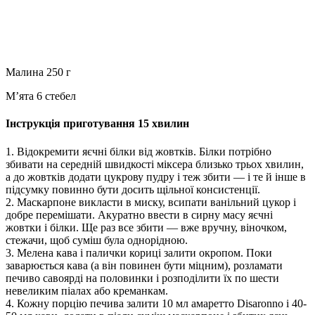
Малина 250 г
М’ята 6 стебел
Інструкція приготування 15 хвилин
1. Відокремити яєчні білки від жовтків. Білки потрібно
збивати на середній швидкості міксера близько трьох хвилин,
а до жовтків додати цукрову пудру і теж збити — і те й інше в
підсумку повинно бути досить щільної консистенції.
2. Маскарпоне викласти в миску, всипати ванільний цукор і
добре перемішати. Акуратно ввести в сирну масу яєчні
жовтки і білки. Ще раз все збити — вже вручну, віночком,
стежачи, щоб суміш була однорідною.
3. Мелена кава і палички кориці залити окропом. Поки
заварюється кава (а він повинен бути міцним), розламати
печиво савоярді на половинки і розподілити їх по шести
невеликим піалах або креманкам.
4. Кожну порцію печива залити 10 мл амаретто Disaronno і 40-