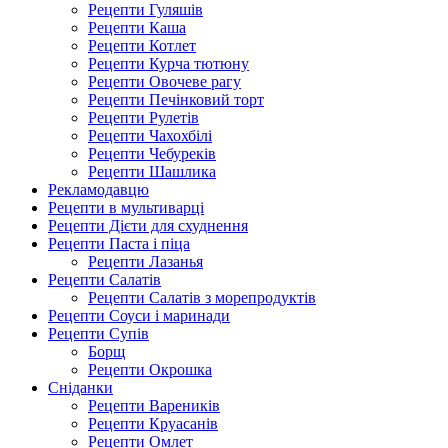
Рецепти Гуляшів
Рецепти Каша
Рецепти Котлет
Рецепти Курча тютюну
Рецепти Овочеве рагу
Рецепти Печінковий торт
Рецепти Рулетів
Рецепти Чахохбілі
Рецепти Чебуреків
Рецепти Шашлика
Рекламодавцю
Рецепти в мультиварці
Рецепти Дієти для схуднення
Рецепти Паста і піца
Рецепти Лазанья
Рецепти Салатів
Рецепти Салатів з морепродуктів
Рецепти Соуси і маринади
Рецепти Супів
Борщ
Рецепти Окрошка
Сніданки
Рецепти Вареників
Рецепти Круасанів
Рецепти Омлет