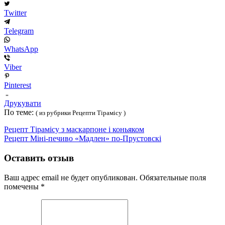
Twitter
Telegram
WhatsApp
Viber
Pinterest
Друкувати
По теме:
( из рубрики Рецепти Тірамісу )
Рецепт Тірамісу з маскарпоне і коньяком
Рецепт Міні-печиво «Мадлен» по-Прустовскі
Оставить отзыв
Ваш адрес email не будет опубликован.
Обязательные поля
помечены
*