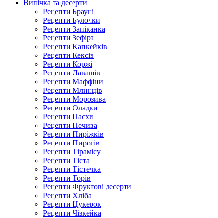
Випічка та десерти
Рецепти Брауні
Рецепти Булочки
Рецепти Запіканка
Рецепти Зефіра
Рецепти Капкейків
Рецепти Кексів
Рецепти Коржі
Рецепти Лавашів
Рецепти Маффіни
Рецепти Млинців
Рецепти Морозива
Рецепти Оладки
Рецепти Пасхи
Рецепти Печива
Рецепти Пиріжків
Рецепти Пирогів
Рецепти Тірамісу
Рецепти Тіста
Рецепти Тістечка
Рецепти Торів
Рецепти Фруктові десерти
Рецепти Хліба
Рецепти Цукерок
Рецепти Чізкейка