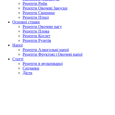
Рецепти Риби
Рецепти Овочеві Закуски
Рецепти Свинини
Рецепти Птиці
Основні страви
Рецепти Овочеве рагу
Рецепти Плова
Рецепти Котлет
Рецепти Рулетів
Напої
Рецепти Алкогольні напої
Рецепти Фруктові і Овочеві напої
Статті
Рецепти в мультиварці
Сніданки
Дієти