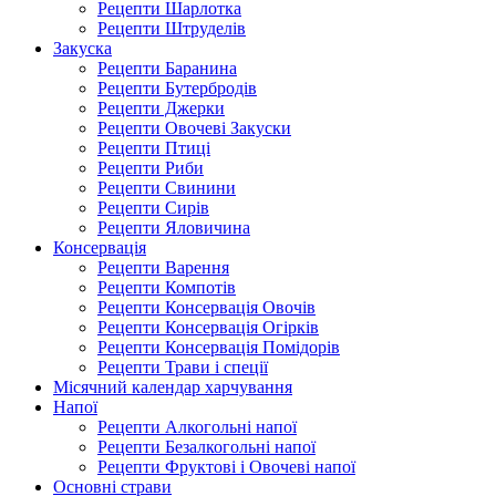
Рецепти Шарлотка
Рецепти Штруделів
Закуска
Рецепти Баранина
Рецепти Бутербродів
Рецепти Джерки
Рецепти Овочеві Закуски
Рецепти Птиці
Рецепти Риби
Рецепти Свинини
Рецепти Сирів
Рецепти Яловичина
Консервація
Рецепти Варення
Рецепти Компотів
Рецепти Консервація Овочів
Рецепти Консервація Огірків
Рецепти Консервація Помідорів
Рецепти Трави і спеції
Місячний календар харчування
Напої
Рецепти Алкогольні напої
Рецепти Безалкогольні напої
Рецепти Фруктові і Овочеві напої
Основні страви