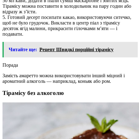
50 мл кави, додати в піали суміш маскарпоне і збитих яєць.
Тірамісу можна поставити в холодильник на пару годин або
відразу ж з’їсти.
5. Готовий десерт посипати какао, використовуючи ситечко,
щоб не було грудочок. Викласти в центр піал з тірамісу
десяток ягід малини, прикрасити гілочками м’яти — і
подавати.
Читайте ще:
Рецепт Швидкі порційні тірамісу
Порада
Замість амаретто можна використовувати інший міцний і
ароматний алкоголь — наприклад, коньяк або ром.
Тірамісу без алкоголю