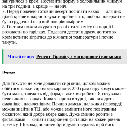
занурилося в крем. Поставити форму в холодильник мінімум
на три години, а краще — на ніч.
7. Перед подачею готовий десерт посипати какао — для цих
цілей краще використовувати дрібне сито, щоб на поверхні не
було грудочок і шар вийшов рівномірним.
8. Гострим ножем акуратно розрізати тірамісу на порції і
розкласти по тарілках. Подавати десерт відразу, до того як
крем встигне зігрітися до кімнатної температури і почне
танути.
Читайте ще:
Рецепт Тірамісу з маскарпоне і коньяком
Порада
Для тих, хто не хоче додавати сирі яйця, цілком можна
обійтися тільки сиром маскарпоне. 250 грам сиру комусь може
бути мало, залежить від форм, в яких ви робите. Я готувала в
невеликих вазочках. Кава я варила в турці, так виходить
смачніше і насиченішим. Печиво дамські пальчики (савоярді)
можна знайти в ТЦ, або можна замінити його повітряним
бісквітом, який добре вбере кави. Дуже смачно робити з
фісташками — сипати подрібнені фісташки на кожен рівень
тірамісу. Шоколад повинен бути дуже твердим, щоб його