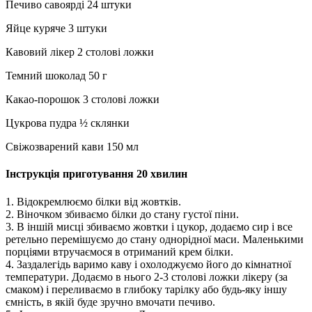
Печиво савоярді 24 штуки
Яйце куряче 3 штуки
Кавовий лікер 2 столові ложки
Темний шоколад 50 г
Какао-порошок 3 столові ложки
Цукрова пудра ½ склянки
Свіжозварений кави 150 мл
Інструкція приготування 20 хвилин
1. Відокремлюємо білки від жовтків.
2. Віночком збиваємо білки до стану густої піни.
3. В іншій мисці збиваємо жовтки і цукор, додаємо сир і все
ретельно перемішуємо до стану однорідної маси. Маленькими
порціями втручаємося в отриманий крем білки.
4. Заздалегідь варимо каву і охолоджуємо його до кімнатної
температури. Додаємо в нього 2-3 столові ложки лікеру (за
смаком) і переливаємо в глибоку тарілку або будь-яку іншу
ємність, в якій буде зручно вмочати печиво.