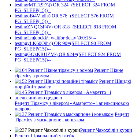
testingrM1Tk9r7\)) OR 324=(SELECT 324 FROM
PG_SLEEP(15))--
testingoBt4Vndh\) OR 576=(SELECT 576 FROM
PG_SLEEP(15))--
testingZNQCsF4V\ OR 818=(SELECT 818 FROM
PG_SLEEP(15))--
testingLmjqockk\; waitfor delay \0:0:15\ --
testingyLK60Oih\)) OR 90=(SELECT 90 FROM
PG_SLEEP(15))--
testingGOzKRUZM\) OR 924=(SELECT 924 FROM
PG_SLEEP(15))--
Рецепт Ніжне
тірамісу з ромом
Рецепт Швидкі
порційні тірамісу
Рецепт Тірамісу з лікером «Амаретто» і апельсиновою
цедрою
Рецепт
Тірамісу з маскарпоне і коньяком
Рецепт Чахохбілі з курки
Рецепт Шоколадний чізкейк