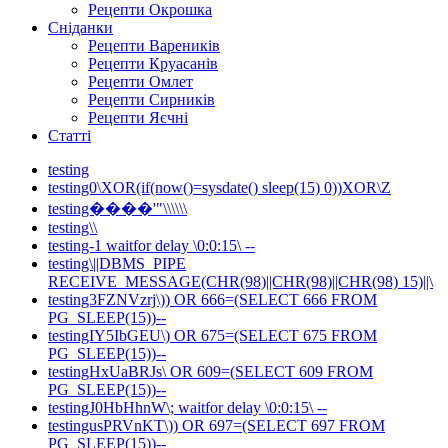
Рецепти Окрошка
Сніданки
Рецепти Вареників
Рецепти Круасанів
Рецепти Омлет
Рецепти Сирників
Рецепти Яєчні
Статті
testing
testing0\XOR(if(now()=sysdate() sleep(15) 0))XOR\Z
testing����'"\\\\\\
testing\\
testing-1 waitfor delay \0:0:15\ --
testing\||DBMS_PIPE
RECEIVE_MESSAGE(CHR(98)||CHR(98)||CHR(98) 15)||\
testing3FZNVzrj\)) OR 666=(SELECT 666 FROM
PG_SLEEP(15))--
testingIY5IbGEU\) OR 675=(SELECT 675 FROM
PG_SLEEP(15))--
testingHxUaBRJs\ OR 609=(SELECT 609 FROM
PG_SLEEP(15))--
testingJ0HbHhnW\; waitfor delay \0:0:15\ --
testingusPRVnKT\)) OR 697=(SELECT 697 FROM
PG_SLEEP(15))--