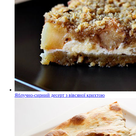
Яблучно-сирний десерт з вівсяної крихтою