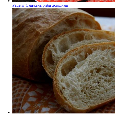
Рецепт Смажена риба-локшина