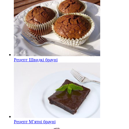
Рецепт Швидкі брауні
Рецепт М’ятні брауні