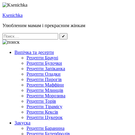
Ksenichka
Улюбленим мамам і прекрасним жінкам
✔
Випічка та десерти
Рецепти Брауні
Рецепти Булочки
Рецепти Запіканка
Рецепти Оладки
Рецепти Пирогів
Рецепти Маффіни
Рецепти Млинців
Рецепти Морозива
Рецепти Торів
Рецепти Тірамісу
Рецепти Кексів
Рецепти Цукерок
Закуска
Рецепти Баранина
Рецепти Бутербродів