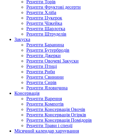
Рецепти Торів
Рецепти Фруктові десерти
Рецепти Хліба
Рецепти Цукерок
Рецепти Чізкейка
Рецепти Шарлотка
Рецепти Штруделів
Закуска
Рецепти Баранина
Рецепти Бутербродів
Рецепти Джерки
Рецепти Овочеві Закуски
Рецепти Птиці
Рецепти Риби
Рецепти Свинини
Рецепти Сирів
Рецепти Яловичина
Консервація
Рецепти Варення
Рецепти Компотів
Рецепти Консервація Овочів
Рецепти Консервація Огірків
Рецепти Консервація Помідорів
Рецепти Трави і спеції
Місячний календар харчування