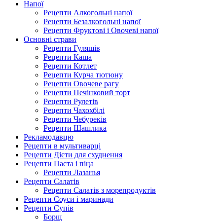
Напої
Рецепти Алкогольні напої
Рецепти Безалкогольні напої
Рецепти Фруктові і Овочеві напої
Основні страви
Рецепти Гуляшів
Рецепти Каша
Рецепти Котлет
Рецепти Курча тютюну
Рецепти Овочеве рагу
Рецепти Печінковий торт
Рецепти Рулетів
Рецепти Чахохбілі
Рецепти Чебуреків
Рецепти Шашлика
Рекламодавцю
Рецепти в мультиварці
Рецепти Дієти для схуднення
Рецепти Паста і піца
Рецепти Лазанья
Рецепти Салатів
Рецепти Салатів з морепродуктів
Рецепти Соуси і маринади
Рецепти Супів
Борщ