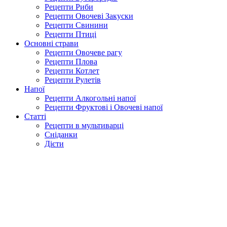
Рецепти Риби
Рецепти Овочеві Закуски
Рецепти Свинини
Рецепти Птиці
Основні страви
Рецепти Овочеве рагу
Рецепти Плова
Рецепти Котлет
Рецепти Рулетів
Напої
Рецепти Алкогольні напої
Рецепти Фруктові і Овочеві напої
Статті
Рецепти в мультиварці
Сніданки
Дієти