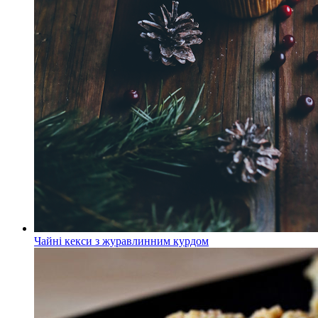
Чайні кекси з журавлинним курдом