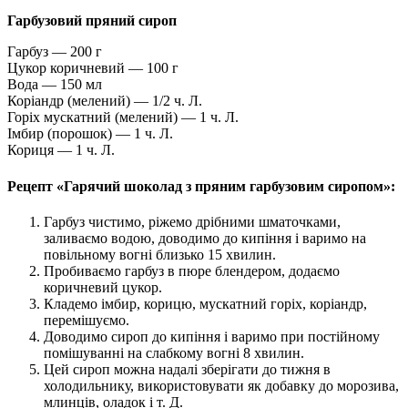
Гарбузовий пряний сироп
Гарбуз — 200 г
Цукор коричневий — 100 г
Вода — 150 мл
Коріандр (мелений) — 1/2 ч. Л.
Горіх мускатний (мелений) — 1 ч. Л.
Імбир (порошок) — 1 ч. Л.
Кориця — 1 ч. Л.
Рецепт «Гарячий шоколад з пряним гарбузовим сиропом»:
Гарбуз чистимо, ріжемо дрібними шматочками,
заливаємо водою, доводимо до кипіння і варимо на
повільному вогні близько 15 хвилин.
Пробиваємо гарбуз в пюре блендером, додаємо
коричневий цукор.
Кладемо імбир, корицю, мускатний горіх, коріандр,
перемішуємо.
Доводимо сироп до кипіння і варимо при постійному
помішуванні на слабкому вогні 8 хвилин.
Цей сироп можна надалі зберігати до тижня в
холодильнику, використовувати як добавку до морозива,
млинців, оладок і т. Д.