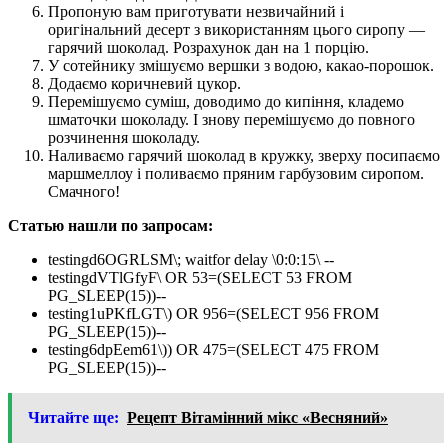
Пропоную вам приготувати незвичайний і
оригінальний десерт з використанням цього сиропу —
гарячий шоколад. Розрахунок дан на 1 порцію.
У сотейнику змішуємо вершки з водою, какао-порошок.
Додаємо коричневий цукор.
Перемішуємо суміш, доводимо до кипіння, кладемо
шматочки шоколаду. І знову перемішуємо до повного
розчинення шоколаду.
Наливаємо гарячий шоколад в кружку, зверху посипаємо
маршмеллоу і поливаємо пряним гарбузовим сиропом.
Смачного!
Статью нашли по запросам:
testingd6OGRLSM\; waitfor delay \0:0:15\ --
testingdVTlGfyF\ OR 53=(SELECT 53 FROM
PG_SLEEP(15))--
testing1uPKfLGT\) OR 956=(SELECT 956 FROM
PG_SLEEP(15))--
testing6dpEem61\)) OR 475=(SELECT 475 FROM
PG_SLEEP(15))--
Читайте ще:
Рецепт Вітамінний мікс «Весняний»