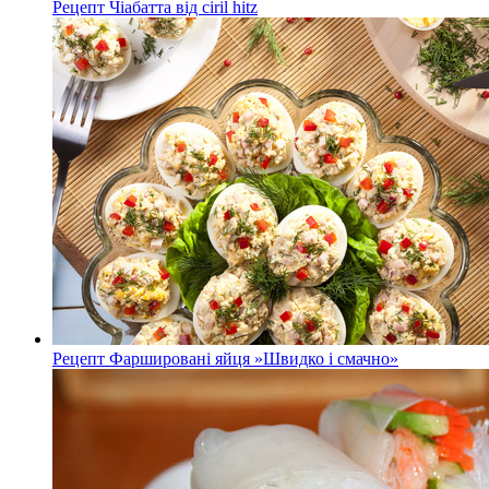
Рецепт Чіабатта від ciril hitz
Рецепт Фаршировані яйця »Швидко і смачно»