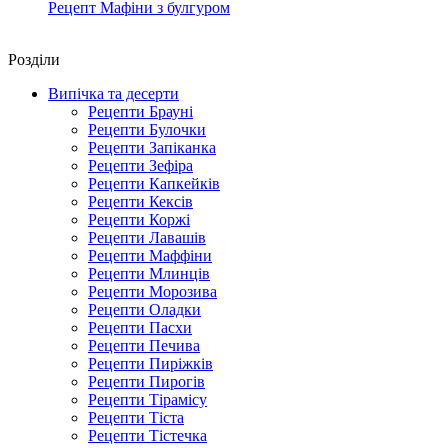
Рецепт Мафіни з булгуром
Роздiли
Випічка та десерти
Рецепти Брауні
Рецепти Булочки
Рецепти Запіканка
Рецепти Зефіра
Рецепти Капкейків
Рецепти Кексів
Рецепти Коржі
Рецепти Лавашів
Рецепти Маффіни
Рецепти Млинців
Рецепти Морозива
Рецепти Оладки
Рецепти Пасхи
Рецепти Печива
Рецепти Пиріжків
Рецепти Пирогів
Рецепти Тірамісу
Рецепти Тіста
Рецепти Тістечка