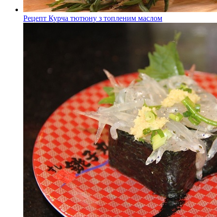
Рецепт Курча тютюну з топленим маслом