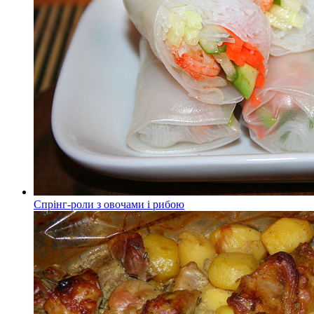
Спрінг-роли з овочами і рибою