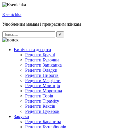
Ksenichka
Улюбленим мамам і прекрасним жінкам
✔
Випічка та десерти
Рецепти Брауні
Рецепти Булочки
Рецепти Запіканка
Рецепти Оладки
Рецепти Пирогів
Рецепти Маффіни
Рецепти Млинців
Рецепти Морозива
Рецепти Торів
Рецепти Тірамісу
Рецепти Кексів
Рецепти Цукерок
Закуска
Рецепти Баранина
Рецепти Бутербродів