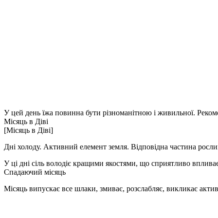
У цей день їжа повинна бути різноманітною і живильної. Реком
Місяць в Діві
[Місяць в Діві]
Дні холоду. Активний елемент земля. Відповідна частина росли
У ці дні сіль володіє кращими якостями, що сприятливо впливає
Спадаючий місяць
Місяць випускає все шлаки, змиває, розслабляє, викликає активн