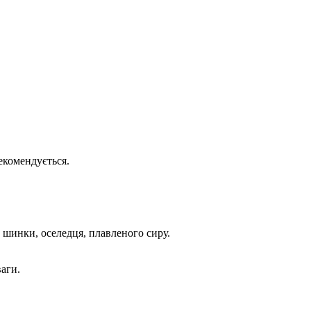
екомендується.
, шинки, оселедця, плавленого сиру.
ваги.