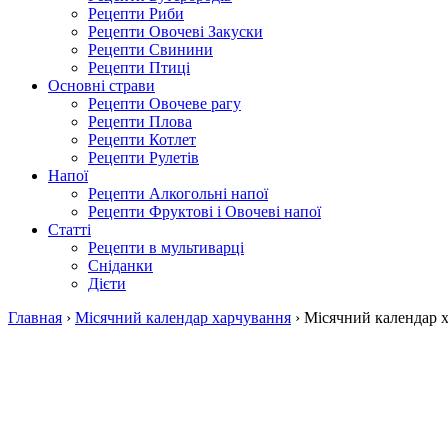
Рецепти Риби
Рецепти Овочеві Закуски
Рецепти Свинини
Рецепти Птиці
Основні страви
Рецепти Овочеве рагу
Рецепти Плова
Рецепти Котлет
Рецепти Рулетів
Напої
Рецепти Алкогольні напої
Рецепти Фруктові і Овочеві напої
Статті
Рецепти в мультиварці
Сніданки
Дієти
Главная
›
Місячний календар харчування
›
Місячний календар х