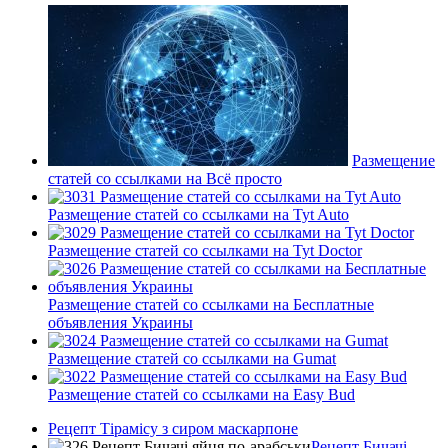
Размещение
статей сo ссылками на Всё просто
Размещение статей сo ссылками на Tyt Auto
Размещение статей сo ссылками на Tyt Doctor
Размещение статей сo ссылками на Бесплатные
объявления Украины
Размещение статей сo ссылками на Gumat
Размещение статей сo ссылками на Easy Bud
Рецепт Тірамісу з сиром маскарпоне
Рецепт Бичачі