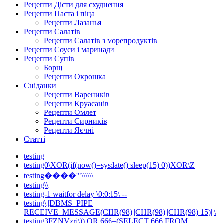
Рецепти Дієти для схуднення
Рецепти Паста і піца
Рецепти Лазанья
Рецепти Салатів
Рецепти Салатів з морепродуктів
Рецепти Соуси і маринади
Рецепти Супів
Борщ
Рецепти Окрошка
Сніданки
Рецепти Вареників
Рецепти Круасанів
Рецепти Омлет
Рецепти Сирників
Рецепти Яєчні
Статті
testing
testing0\XOR(if(now()=sysdate() sleep(15) 0))XOR\Z
testing����'"\\\\\\
testing\\
testing-1 waitfor delay \0:0:15\ --
testing\||DBMS_PIPE
RECEIVE_MESSAGE(CHR(98)||CHR(98)||CHR(98) 15)||\
testing3FZNVzrj\)) OR 666=(SELECT 666 FROM