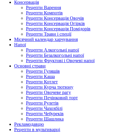
Консервація
Рецепти Варення
Рецепти Компотів
Рецепти Консервація Овочів
Рецепти Консервація Огірків
Рецепти Консервація Помідорів
Рецепти Трави і спеції
Місячний календар харчування
Напої
Рецепти Алкогольні напої
Рецепти Безалкогольні напої
Рецепти Фруктові і Овочеві напої
Основні страви
Рецепти Гуляшів
Рецепти Каша
Рецепти Котлет
Рецепти Курча тютюну
Рецепти Овочеве рагу
Рецепти Печінковий торт
Рецепти Рулетів
Рецепти Чахохбілі
Рецепти Чебуреків
Рецепти Шашлика
Рекламодавцю
Рецепти в мультиварці