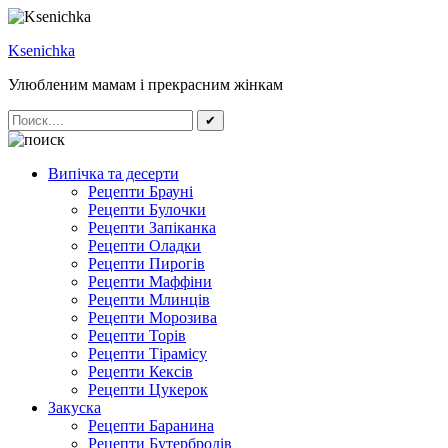
Ksenichka
Улюбленим мамам і прекрасним жінкам
✔
Випічка та десерти
Рецепти Брауні
Рецепти Булочки
Рецепти Запіканка
Рецепти Оладки
Рецепти Пирогів
Рецепти Маффіни
Рецепти Млинців
Рецепти Морозива
Рецепти Торів
Рецепти Тірамісу
Рецепти Кексів
Рецепти Цукерок
Закуска
Рецепти Баранина
Рецепти Бутербродів