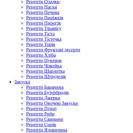
Рецепти Оладки
Рецепти Пасхи
Рецепти Печива
Рецепти Пиріжків
Рецепти Пирогів
Рецепти Тірамісу
Рецепти Тіста
Рецепти Тістечка
Рецепти Торів
Рецепти Фруктові десерти
Рецепти Хліба
Рецепти Цукерок
Рецепти Чізкейка
Рецепти Шарлотка
Рецепти Штруделів
Закуска
Рецепти Баранина
Рецепти Бутербродів
Рецепти Джерки
Рецепти Овочеві Закуски
Рецепти Птиці
Рецепти Риби
Рецепти Свинини
Рецепти Сирів
Рецепти Яловичина