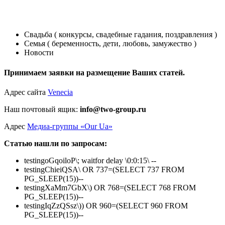
Свадьба ( конкурсы, свадебные гадания, поздравления )
Семья ( беременность, дети, любовь, замужество )
Новости
Принимаем заявки на размещение Ваших статей.
Адрес сайта
Venecia
Наш почтовый ящик:
info@two-group.ru
Адрес
Медиа-группы «Our Ua»
Статью нашли по запросам:
testingoGqoiloP\; waitfor delay \0:0:15\ --
testingChieiQSA\ OR 737=(SELECT 737 FROM
PG_SLEEP(15))--
testingXaMm7GbX\) OR 768=(SELECT 768 FROM
PG_SLEEP(15))--
testingIqZzQSsz\)) OR 960=(SELECT 960 FROM
PG_SLEEP(15))--