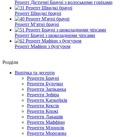
Рецепт Дієтичні Брауні з волоськими горіхами
Рецепт Швидкі брауні
Рецепт М’ятні брауні
Рецепт Брауні з шоколадними чіпсами
Рецепт Мафіни з булгуром
Роздiли
Випічка та десерти
Рецепти Брауні
Рецепти Булочки
Рецепти Запіканка
Рецепти Зефіра
Рецепти Капкейків
Рецепти Кексів
Рецепти Коржі
Рецепти Лавашів
Рецепти Маффіни
Рецепти Млинців
Рецепти Морозива