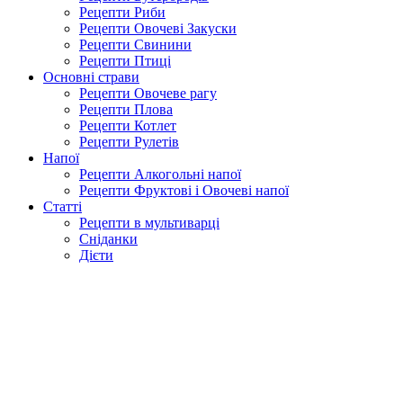
Рецепти Риби
Рецепти Овочеві Закуски
Рецепти Свинини
Рецепти Птиці
Основні страви
Рецепти Овочеве рагу
Рецепти Плова
Рецепти Котлет
Рецепти Рулетів
Напої
Рецепти Алкогольні напої
Рецепти Фруктові і Овочеві напої
Статті
Рецепти в мультиварці
Сніданки
Дієти