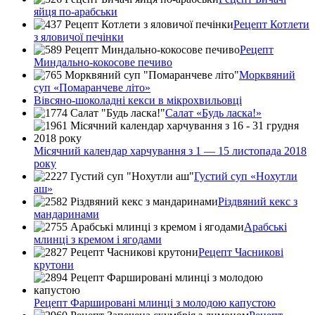
яйця по-арабськи
Рецепт Котлети
з яловичої печінки
Рецепт
Миндально-кокосове печиво
Морквяний
суп «Помаранчеве літо»
Вівсяно-шоколадні кекси в мікрохвильовці
Салат «Будь ласка!»
Місячний календар харчування з 1 — 15 листопада 2018
року
Густий суп «Нохутли
аш»
Різдвяний кекс з
мандаринами
Арабські
млинці з кремом і ягодами
Рецепт Часникові
крутони
Рецепт Фаршировані млинці з молодою капустою