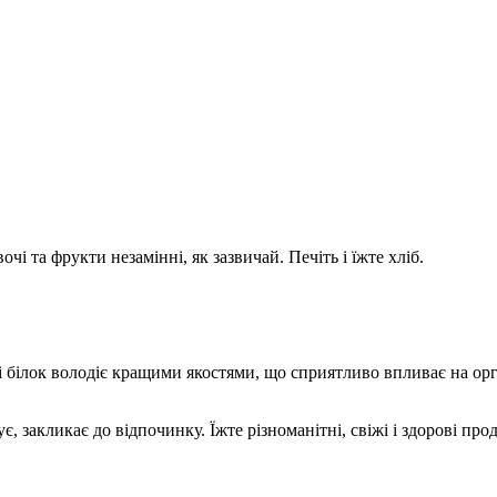
і та фрукти незамінні, як зазвичай. Печіть і їжте хліб.
і білок володіє кращими якостями, що сприятливо впливає на орг
є, закликає до відпочинку. Їжте різноманітні, свіжі і здорові пр