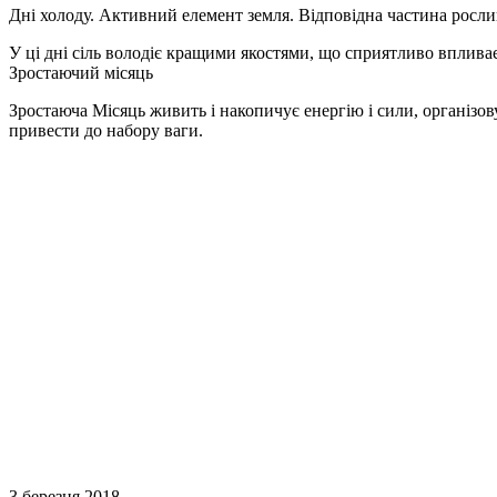
Дні холоду. Активний елемент земля. Відповідна частина росли
У ці дні сіль володіє кращими якостями, що сприятливо впливає
Зростаючий місяць
Зростаюча Місяць живить і накопичує енергію і сили, організову
привести до набору ваги.
3 березня 2018