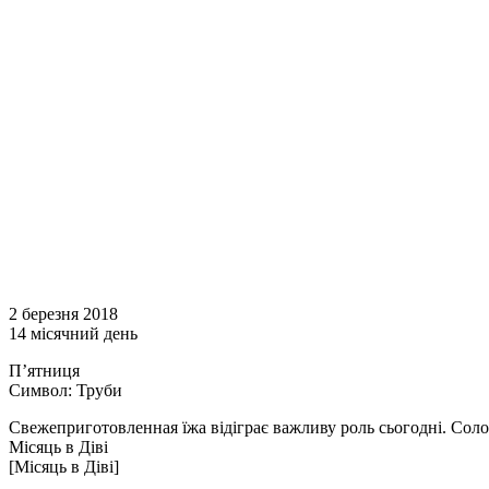
2 березня 2018
14 місячний день
П’ятниця
Символ: Труби
Свежеприготовленная їжа відіграє важливу роль сьогодні. Соло
Місяць в Діві
[Місяць в Діві]