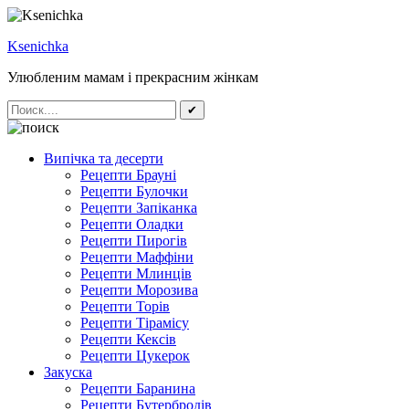
Ksenichka
Улюбленим мамам і прекрасним жінкам
✔
Випічка та десерти
Рецепти Брауні
Рецепти Булочки
Рецепти Запіканка
Рецепти Оладки
Рецепти Пирогів
Рецепти Маффіни
Рецепти Млинців
Рецепти Морозива
Рецепти Торів
Рецепти Тірамісу
Рецепти Кексів
Рецепти Цукерок
Закуска
Рецепти Баранина
Рецепти Бутербродів