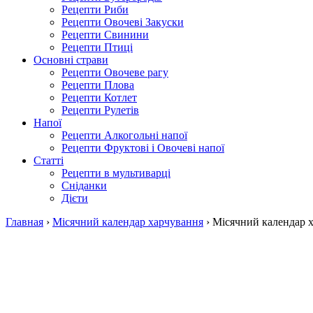
Рецепти Риби
Рецепти Овочеві Закуски
Рецепти Свинини
Рецепти Птиці
Основні страви
Рецепти Овочеве рагу
Рецепти Плова
Рецепти Котлет
Рецепти Рулетів
Напої
Рецепти Алкогольні напої
Рецепти Фруктові і Овочеві напої
Статті
Рецепти в мультиварці
Сніданки
Дієти
Главная
›
Місячний календар харчування
›
Місячний календар х