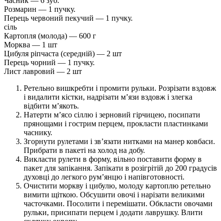
Часник — 6 зуб.
Розмарин — 1 пучку.
Перець червоний пекучий — 1 пучку.
сіль
Картопля (молода) — 600 г
Морква — 1 шт
Цибуля ріпчаста (середній) — 2 шт
Перець чорний — 1 пучку.
Лист лавровий — 2 шт
Ретельно вишкребти і промити рульки. Розрізати вздовж
і видалити кістки, надрізати м’язи вздовж і злегка
відбити м’якоть.
Натерти м’ясо сіллю і зерновий гірчицею, посипати
прянощами і гострим перцем, прокласти пластинками
часнику.
Згорнути рулетами і зв’язати нитками на манер ковбаси.
Прибрати в пакеті на холод на добу.
Викласти рулети в форму, вільно поставити форму в
пакет для запікання. Запікати в розігрітій до 200 градусів
духовці до легкого рум’янцю і напівготовності.
Очистити моркву і цибулю, молоду картоплю ретельно
вимити щіткою. Обсушити овочі і нарізати великими
часточками. Посолити і перемішати. Обкласти овочами
рульки, присипати перцем і додати лаврушку. Влити