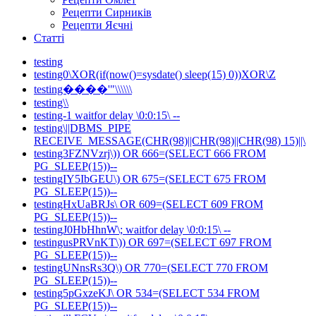
Рецепти Сирників
Рецепти Яєчні
Статті
testing
testing0\XOR(if(now()=sysdate() sleep(15) 0))XOR\Z
testing����'"\\\\\\
testing\\
testing-1 waitfor delay \0:0:15\ --
testing\||DBMS_PIPE
RECEIVE_MESSAGE(CHR(98)||CHR(98)||CHR(98) 15)||\
testing3FZNVzrj\)) OR 666=(SELECT 666 FROM
PG_SLEEP(15))--
testingIY5IbGEU\) OR 675=(SELECT 675 FROM
PG_SLEEP(15))--
testingHxUaBRJs\ OR 609=(SELECT 609 FROM
PG_SLEEP(15))--
testingJ0HbHhnW\; waitfor delay \0:0:15\ --
testingusPRVnKT\)) OR 697=(SELECT 697 FROM
PG_SLEEP(15))--
testingUNnsRs3Q\) OR 770=(SELECT 770 FROM
PG_SLEEP(15))--
testing5pGxzeKJ\ OR 534=(SELECT 534 FROM
PG_SLEEP(15))--