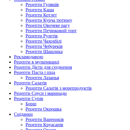
Рецепти Гуляшів
Рецепти Каша
Рецепти Котлет
Рецепти Курча тютюну
Рецепти Овочеве рагу
Рецепти Печінковий торт
Рецепти Рулетів
Рецепти Чахохбілі
Рецепти Чебуреків
Рецепти Шашлика
Рекламодавцю
Рецепти в мультиварці
Рецепти Дієти для схуднення
Рецепти Паста і піца
Рецепти Лазанья
Рецепти Салатів
Рецепти Салатів з морепродуктів
Рецепти Соуси і маринади
Рецепти Супів
Борщ
Рецепти Окрошка
Сніданки
Рецепти Вареників
Рецепти Круасанів
Рецепти Омлет