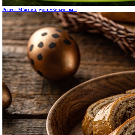
Рецепт М’ясний рулет «Бичаче око»