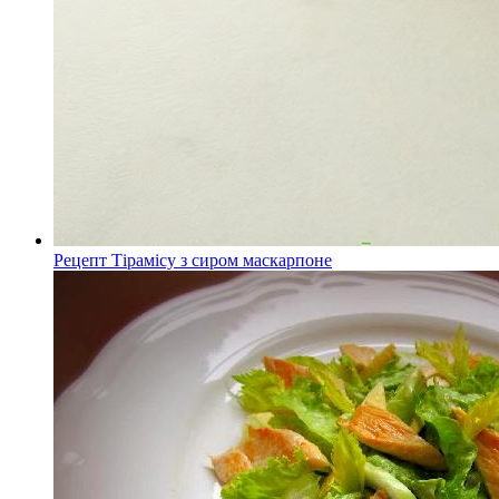
Рецепт Тірамісу з сиром маскарпоне