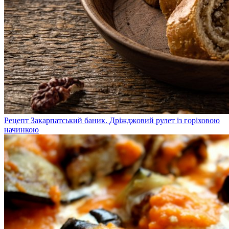
Рецепт Закарпатський баник. Дріжджовий рулет із горіховою
начинкою