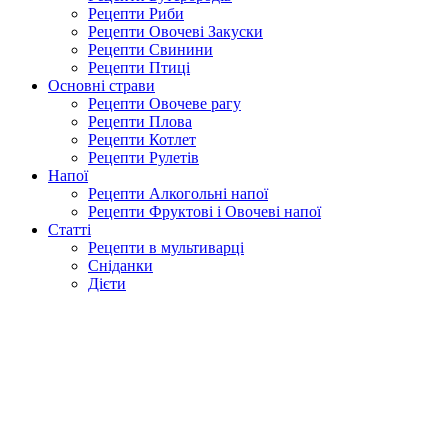
Рецепти Риби
Рецепти Овочеві Закуски
Рецепти Свинини
Рецепти Птиці
Основні страви
Рецепти Овочеве рагу
Рецепти Плова
Рецепти Котлет
Рецепти Рулетів
Напої
Рецепти Алкогольні напої
Рецепти Фруктові і Овочеві напої
Статті
Рецепти в мультиварці
Сніданки
Дієти