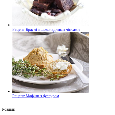
Рецепт Брауні з шоколадними чіпсами
Рецепт Мафіни з булгуром
Роздiли