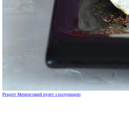
Рецепт Меренговий рулет з полуницею