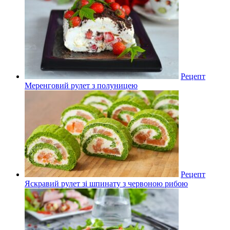
Рецепт
Меренговий рулет з полуницею
Рецепт
Яскравий рулет зі шпинату з червоною рибою