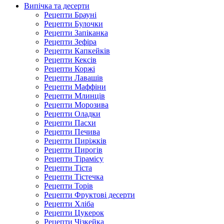
Випічка та десерти
Рецепти Брауні
Рецепти Булочки
Рецепти Запіканка
Рецепти Зефіра
Рецепти Капкейків
Рецепти Кексів
Рецепти Коржі
Рецепти Лавашів
Рецепти Маффіни
Рецепти Млинців
Рецепти Морозива
Рецепти Оладки
Рецепти Пасхи
Рецепти Печива
Рецепти Пиріжків
Рецепти Пирогів
Рецепти Тірамісу
Рецепти Тіста
Рецепти Тістечка
Рецепти Торів
Рецепти Фруктові десерти
Рецепти Хліба
Рецепти Цукерок
Рецепти Чізкейка