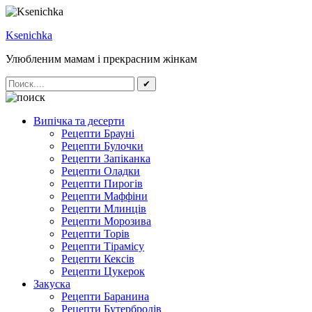
Ksenichka
Улюбленим мамам і прекрасним жінкам
✔
Випічка та десерти
Рецепти Брауні
Рецепти Булочки
Рецепти Запіканка
Рецепти Оладки
Рецепти Пирогів
Рецепти Маффіни
Рецепти Млинців
Рецепти Морозива
Рецепти Торів
Рецепти Тірамісу
Рецепти Кексів
Рецепти Цукерок
Закуска
Рецепти Баранина
Рецепти Бутербродів