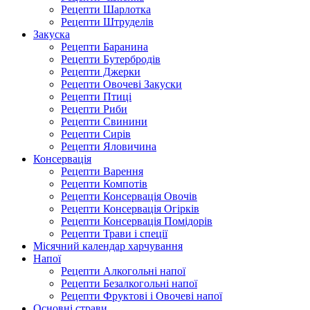
Рецепти Шарлотка
Рецепти Штруделів
Закуска
Рецепти Баранина
Рецепти Бутербродів
Рецепти Джерки
Рецепти Овочеві Закуски
Рецепти Птиці
Рецепти Риби
Рецепти Свинини
Рецепти Сирів
Рецепти Яловичина
Консервація
Рецепти Варення
Рецепти Компотів
Рецепти Консервація Овочів
Рецепти Консервація Огірків
Рецепти Консервація Помідорів
Рецепти Трави і спеції
Місячний календар харчування
Напої
Рецепти Алкогольні напої
Рецепти Безалкогольні напої
Рецепти Фруктові і Овочеві напої
Основні страви