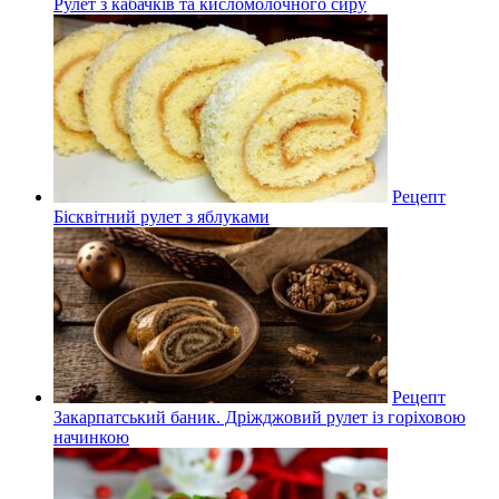
Рулет з кабачків та кисломолочного сиру
Рецепт
Бісквітний рулет з яблуками
Рецепт
Закарпатський баник. Дріжджовий рулет із горіховою
начинкою