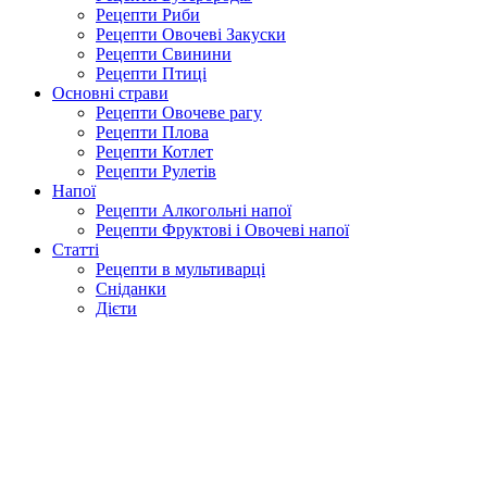
Рецепти Риби
Рецепти Овочеві Закуски
Рецепти Свинини
Рецепти Птиці
Основні страви
Рецепти Овочеве рагу
Рецепти Плова
Рецепти Котлет
Рецепти Рулетів
Напої
Рецепти Алкогольні напої
Рецепти Фруктові і Овочеві напої
Статті
Рецепти в мультиварці
Сніданки
Дієти