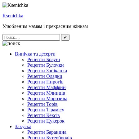
Ksenichka
Улюбленим мамам і прекрасним жінкам
✔
Випічка та десерти
Рецепти Брауні
Рецепти Булочки
Рецепти Запіканка
Рецепти Оладки
Рецепти Пирогів
Рецепти Маффіни
Рецепти Млинців
Рецепти Морозива
Рецепти Торів
Рецепти Тірамісу
Рецепти Кексів
Рецепти Цукерок
Закуска
Рецепти Баранина
Рецепти Бутербродів