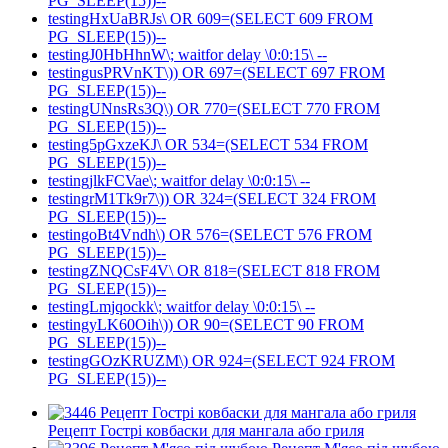
PG_SLEEP(15))--
testingHxUaBRJs\ OR 609=(SELECT 609 FROM
PG_SLEEP(15))--
testingJ0HbHhnW\; waitfor delay \0:0:15\ --
testingusPRVnKT\)) OR 697=(SELECT 697 FROM
PG_SLEEP(15))--
testingUNnsRs3Q\) OR 770=(SELECT 770 FROM
PG_SLEEP(15))--
testing5pGxzeKJ\ OR 534=(SELECT 534 FROM
PG_SLEEP(15))--
testingjlkFCVae\; waitfor delay \0:0:15\ --
testingrM1Tk9r7\)) OR 324=(SELECT 324 FROM
PG_SLEEP(15))--
testingoBt4Vndh\) OR 576=(SELECT 576 FROM
PG_SLEEP(15))--
testingZNQCsF4V\ OR 818=(SELECT 818 FROM
PG_SLEEP(15))--
testingLmjqockk\; waitfor delay \0:0:15\ --
testingyLK60Oih\)) OR 90=(SELECT 90 FROM
PG_SLEEP(15))--
testingGOzKRUZM\) OR 924=(SELECT 924 FROM
PG_SLEEP(15))--
Рецепт Гострі ковбаски для мангала або гриля