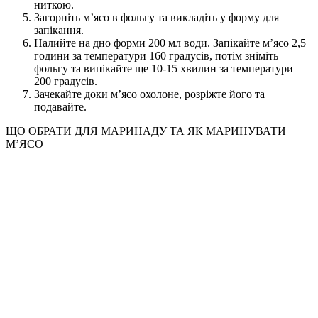
ниткою.
Загорніть мʼясо в фольгу та викладіть у форму для
запікання.
Налийте на дно форми 200 мл води. Запікайте мʼясо 2,5
години за температури 160 градусів, потім зніміть
фольгу та випікайте ще 10-15 хвилин за температури
200 градусів.
Зачекайте доки мʼясо охолоне, розріжте його та
подавайте.
ЩО ОБРАТИ ДЛЯ МАРИНАДУ ТА ЯК МАРИНУВАТИ
МʼЯСО