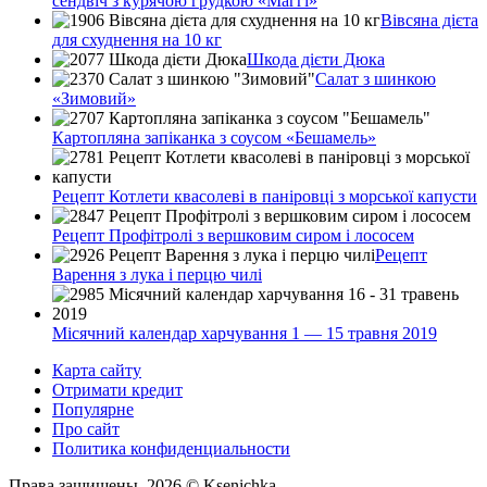
сендвіч з курячою грудкою «Маггі»
Вівсяна дієта
для схуднення на 10 кг
Шкода дієти Дюка
Салат з шинкою
«Зимовий»
Картопляна запіканка з соусом «Бешамель»
Рецепт Котлети квасолеві в паніровці з морської капусти
Рецепт Профітролі з вершковим сиром і лососем
Рецепт
Варення з лука і перцю чилі
Місячний календар харчування 1 — 15 травня 2019
Карта сайту
Отримати кредит
Популярне
Про сайт
Политика конфиденциальности
Права защищены. 2026 © Ksenichka.