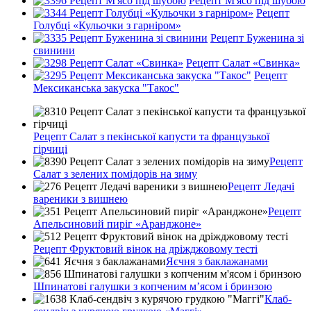
Рецепт М'ясо під шубою
Рецепт
Голубці «Кульочки з гарніром»
Рецепт Буженина зі
свинини
Рецепт Салат «Свинка»
Рецепт
Мексиканська закуска "Такос"
Рецепт Салат з пекінської капусти та французької
гірчиці
Рецепт
Салат з зелених помідорів на зиму
Рецепт Ледачі
вареники з вишнею
Рецепт
Апельсиновий пиріг «Аранджоне»
Рецепт Фруктовий вінок на дріжджовому тесті
Яєчня з баклажанами
Шпинатові галушки з копченим м’ясом і бринзою
Клаб-