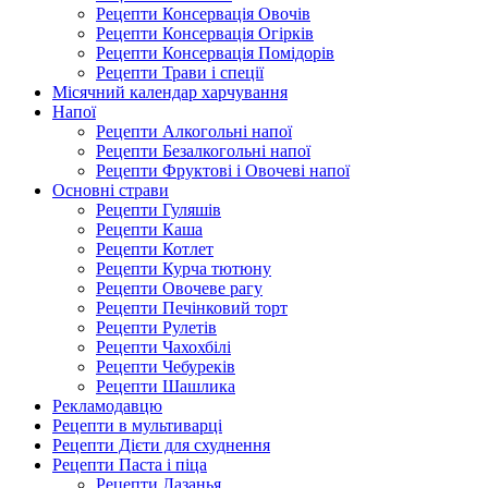
Рецепти Консервація Овочів
Рецепти Консервація Огірків
Рецепти Консервація Помідорів
Рецепти Трави і спеції
Місячний календар харчування
Напої
Рецепти Алкогольні напої
Рецепти Безалкогольні напої
Рецепти Фруктові і Овочеві напої
Основні страви
Рецепти Гуляшів
Рецепти Каша
Рецепти Котлет
Рецепти Курча тютюну
Рецепти Овочеве рагу
Рецепти Печінковий торт
Рецепти Рулетів
Рецепти Чахохбілі
Рецепти Чебуреків
Рецепти Шашлика
Рекламодавцю
Рецепти в мультиварці
Рецепти Дієти для схуднення
Рецепти Паста і піца
Рецепти Лазанья