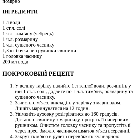
помірно
ІНГРЕДІЄНТИ
1 л води
1 ст.л. солі
1 ч.л. тимʼяну (чебрець)
1 ч.л. розмарину
1 ч.л. сушеного часнику
1,3 кг бочка чи грудинки свинини
1 головка часнику
200 мл води
ПОКРОКОВИЙ РЕЦЕПТ
У велику тарілку налийте 1 л теплої води, розчиніть у
ній 1 ст.л. солі, додайте по 1 ч.л. тимʼяну, розмарину та
сушеного часнику.
Зачистьте мʼясо, викладіть у тарілку з маринадом.
Лишіть маринуватися на 12 годин.
Увімкніть духовку розігріватися до 160 градусів.
Дістаньте свинину з маринаду, протріть її паперовим
рушником. Очистьте головку часнику та пропустіть її
через прес. Змажте часником шматок мʼяса всередині.
Закрутіть мʼясо в рулет і перевʼяжіть кулінарною