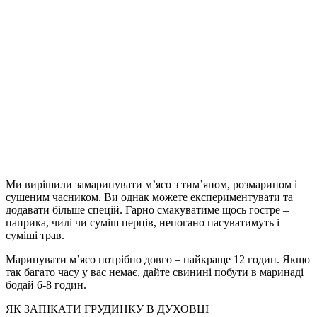
Ми вирішили замаринувати мʼясо з тимʼяном, розмарином і
сушеним часником. Ви однак можете експериментувати та
додавати більше спецій. Гарно смакуватиме щось гостре –
паприка, чилі чи суміш перців, непогано пасуватимуть і
суміші трав.
Маринувати мʼясо потрібно довго – найкраще 12 годин. Якщо
так багато часу у вас немає, дайте свинині побути в маринаді
бодай 6-8 годин.
ЯК ЗАПІКАТИ ГРУДИНКУ В ДУХОВЦІ