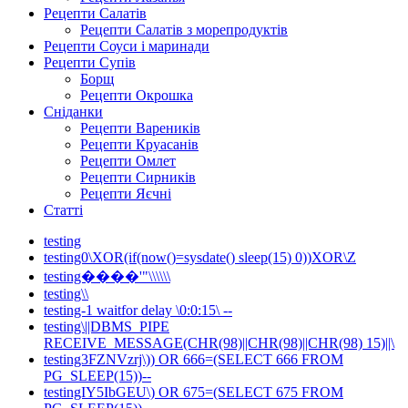
Рецепти Салатів
Рецепти Салатів з морепродуктів
Рецепти Соуси і маринади
Рецепти Супів
Борщ
Рецепти Окрошка
Сніданки
Рецепти Вареників
Рецепти Круасанів
Рецепти Омлет
Рецепти Сирників
Рецепти Яєчні
Статті
testing
testing0\XOR(if(now()=sysdate() sleep(15) 0))XOR\Z
testing����'"\\\\\\
testing\\
testing-1 waitfor delay \0:0:15\ --
testing\||DBMS_PIPE
RECEIVE_MESSAGE(CHR(98)||CHR(98)||CHR(98) 15)||\
testing3FZNVzrj\)) OR 666=(SELECT 666 FROM
PG_SLEEP(15))--
testingIY5IbGEU\) OR 675=(SELECT 675 FROM