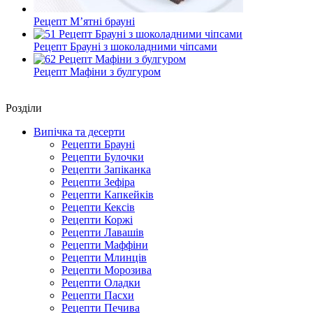
Рецепт М’ятні брауні
Рецепт Брауні з шоколадними чіпсами
Рецепт Мафіни з булгуром
Роздiли
Випічка та десерти
Рецепти Брауні
Рецепти Булочки
Рецепти Запіканка
Рецепти Зефіра
Рецепти Капкейків
Рецепти Кексів
Рецепти Коржі
Рецепти Лавашів
Рецепти Маффіни
Рецепти Млинців
Рецепти Морозива
Рецепти Оладки
Рецепти Пасхи
Рецепти Печива