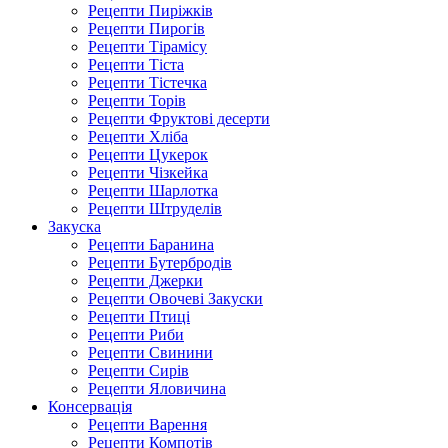
Рецепти Пиріжків
Рецепти Пирогів
Рецепти Тірамісу
Рецепти Тіста
Рецепти Тістечка
Рецепти Торів
Рецепти Фруктові десерти
Рецепти Хліба
Рецепти Цукерок
Рецепти Чізкейка
Рецепти Шарлотка
Рецепти Штруделів
Закуска
Рецепти Баранина
Рецепти Бутербродів
Рецепти Джерки
Рецепти Овочеві Закуски
Рецепти Птиці
Рецепти Риби
Рецепти Свинини
Рецепти Сирів
Рецепти Яловичина
Консервація
Рецепти Варення
Рецепти Компотів