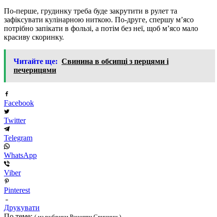
По-перше, грудинку треба буде закрутити в рулет та
зафіксувати кулінарною ниткою. По-друге, спершу мʼясо
потрібно запікати в фользі, а потім без неї, щоб мʼясо мало
красиву скоринку.
Читайте ще:
Свинина в обсипці з перцями і
печерицями
Facebook
Twitter
Telegram
WhatsApp
Viber
Pinterest
Друкувати
По теме:
( из рубрики Рецепти Свинини )