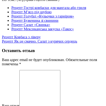
Рецепт Гострі ковбаски для мангала або гриля
Рецепт М’ясо під шубою
Рецепт Голубці «Кульочки з гарніром»
Рецепт Буженина зі свинини
Рецепт Салат «Свинка»
Рецепт Мексиканська закуска «Такос»
Рецепт Ковбаса з ліверу
Рецепт Як це смачно. Салат з курячих сердець
Оставить отзыв
Ваш адрес email не будет опубликован.
Обязательные поля
помечены
*
Ваш отзыв