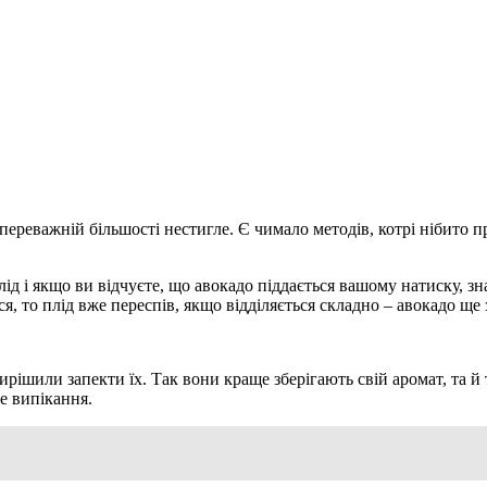
переважній більшості нестигле. Є чимало методів, котрі нібито
лід і якщо ви відчуєте, що авокадо піддається вашому натиску, з
я, то плід вже переспів, якщо відділяється складно – авокадо ще 
ирішили запекти їх. Так вони краще зберігають свій аромат, та й
е випікання.