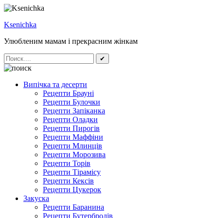
Ksenichka
Улюбленим мамам і прекрасним жінкам
✔
Випічка та десерти
Рецепти Брауні
Рецепти Булочки
Рецепти Запіканка
Рецепти Оладки
Рецепти Пирогів
Рецепти Маффіни
Рецепти Млинців
Рецепти Морозива
Рецепти Торів
Рецепти Тірамісу
Рецепти Кексів
Рецепти Цукерок
Закуска
Рецепти Баранина
Рецепти Бутербродів