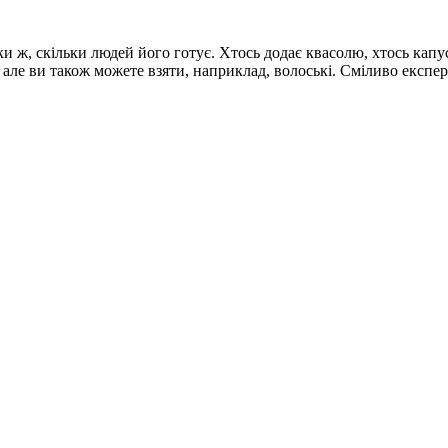
ьки ж, скільки людей його готує. Хтось додає квасолю, хтось капу
и, але ви також можете взяти, наприклад, волоські. Сміливо експ