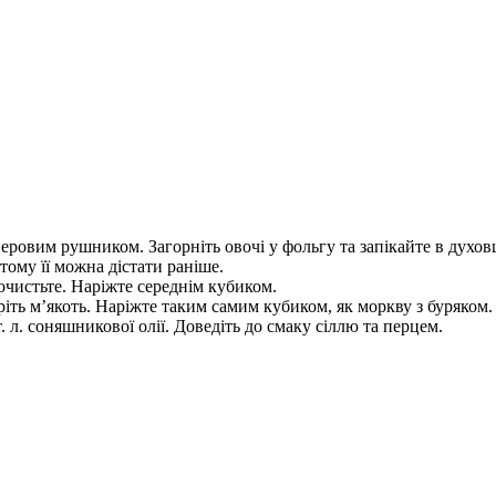
еровим рушником. Загорніть овочі у фольгу та запікайте в духовц
тому її можна дістати раніше.
очистьте. Наріжте середнім кубиком.
іть м’якоть. Наріжте таким самим кубиком, як моркву з буряком. 
ст. л. соняшникової олії. Доведіть до смаку сіллю та перцем.