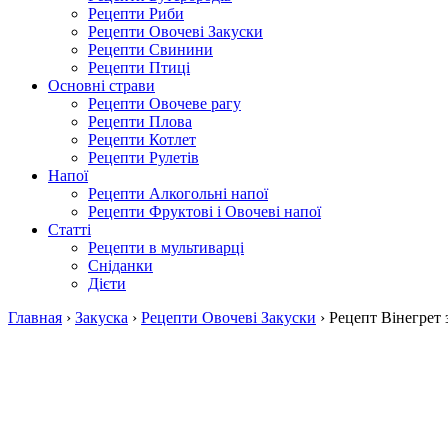
Рецепти Риби
Рецепти Овочеві Закуски
Рецепти Свинини
Рецепти Птиці
Основні страви
Рецепти Овочеве рагу
Рецепти Плова
Рецепти Котлет
Рецепти Рулетів
Напої
Рецепти Алкогольні напої
Рецепти Фруктові і Овочеві напої
Статті
Рецепти в мультиварці
Сніданки
Дієти
Главная
›
Закуска
›
Рецепти Овочеві Закуски
›
Рецепт Вінегрет 