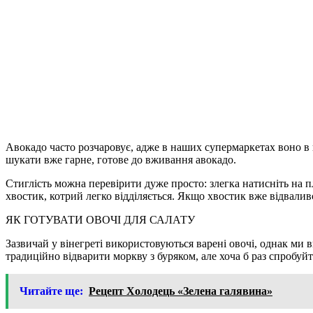
Авокадо часто розчаровує, адже в наших супермаркетах воно в 
шукати вже гарне, готове до вживання авокадо.
Стиглість можна перевірити дуже просто: злегка натисніть на п
хвостик, котрий легко відділяється. Якщо хвостик вже відваливс
ЯК ГОТУВАТИ ОВОЧІ ДЛЯ САЛАТУ
Зазвичай у вінегреті використовуються варені овочі, однак ми в
традиційно відварити моркву з буряком, але хоча б раз спробуйт
Читайте ще:
Рецепт Холодець «Зелена галявина»