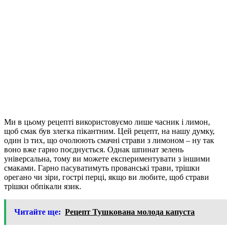
Ми в цьому рецепті використовуємо лише часник і лимон,
щоб смак був злегка пікантним. Цей рецепт, на нашу думку,
один із тих, що очолюють смачні страви з лимоном – ну так
воно вже гарно поєднується. Однак шпинат зелень
універсальна, тому ви можете експериментувати з іншими
смаками. Гарно пасуватимуть прованські трави, трішки
орегано чи зіри, гострі перці, якщо ви любите, щоб страви
трішки обпікали язик.
Читайте ще:
Рецепт Тушкована молода капуста