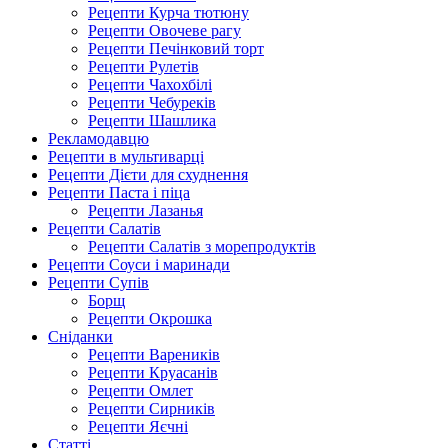
Рецепти Курча тютюну
Рецепти Овочеве рагу
Рецепти Печінковий торт
Рецепти Рулетів
Рецепти Чахохбілі
Рецепти Чебуреків
Рецепти Шашлика
Рекламодавцю
Рецепти в мультиварці
Рецепти Дієти для схуднення
Рецепти Паста і піца
Рецепти Лазанья
Рецепти Салатів
Рецепти Салатів з морепродуктів
Рецепти Соуси і маринади
Рецепти Супів
Борщ
Рецепти Окрошка
Сніданки
Рецепти Вареників
Рецепти Круасанів
Рецепти Омлет
Рецепти Сирників
Рецепти Яєчні
Статті