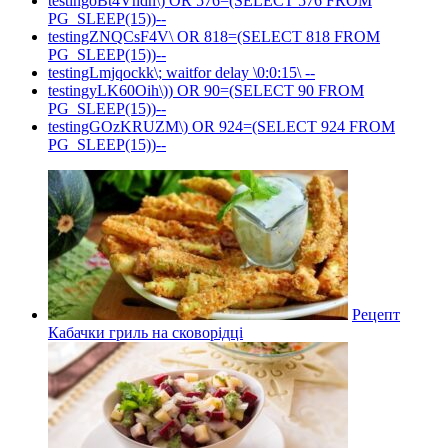
testingoBt4Vndh\) OR 576=(SELECT 576 FROM
PG_SLEEP(15))--
testingZNQCsF4V\ OR 818=(SELECT 818 FROM
PG_SLEEP(15))--
testingLmjqockk\; waitfor delay \0:0:15\ --
testingyLK60Oih\)) OR 90=(SELECT 90 FROM
PG_SLEEP(15))--
testingGOzKRUZM\) OR 924=(SELECT 924 FROM
PG_SLEEP(15))--
Рецепт
Кабачки гриль на сковорідці