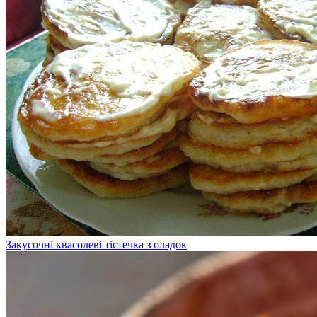
Закусочні квасолеві тістечка з оладок