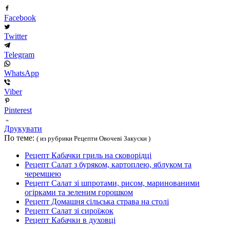
Facebook
Twitter
Telegram
WhatsApp
Viber
Pinterest
Друкувати
По теме:
( из рубрики Рецепти Овочеві Закуски )
Рецепт Кабачки гриль на сковорідці
Рецепт Салат з буряком, картоплею, яблуком та
черемшею
Рецепт Салат зі шпротами, рисом, маринованими
огірками та зеленим горошком
Рецепт Домашня сільська страва на столі
Рецепт Салат зі сироїжок
Рецепт Кабачки в духовці