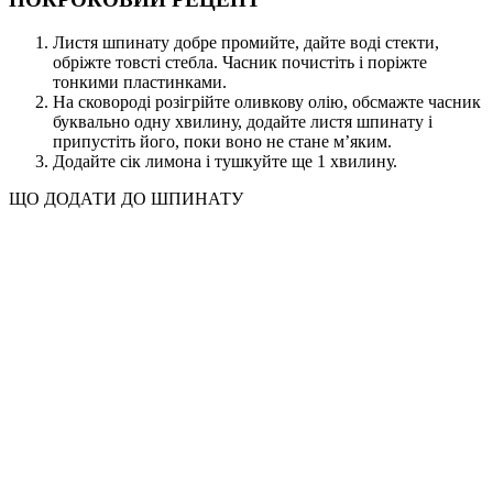
Листя шпинату добре промийте, дайте воді стекти,
обріжте товсті стебла. Часник почистіть і поріжте
тонкими пластинками.
На сковороді розігрійте оливкову олію, обсмажте часник
буквально одну хвилину, додайте листя шпинату і
припустіть його, поки воно не стане м’яким.
Додайте сік лимона і тушкуйте ще 1 хвилину.
ЩО ДОДАТИ ДО ШПИНАТУ