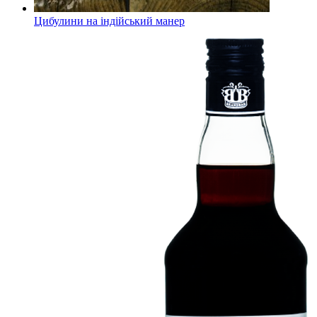
Цибулини на індійський манер