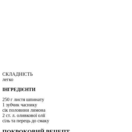
СКЛАДНІСТЬ
легко
ІНГРЕДІЄНТИ
250 г листя шпинату
1 зубчик часнику
сік половини лимона
2 ст. л. оливкової олії
сіль та перець до смаку
ПОКРОКОВИЙ РЕЦЕПТ