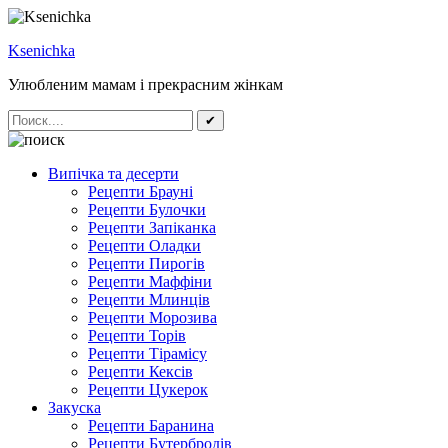
Ksenichka
Улюбленим мамам і прекрасним жінкам
✔
Випічка та десерти
Рецепти Брауні
Рецепти Булочки
Рецепти Запіканка
Рецепти Оладки
Рецепти Пирогів
Рецепти Маффіни
Рецепти Млинців
Рецепти Морозива
Рецепти Торів
Рецепти Тірамісу
Рецепти Кексів
Рецепти Цукерок
Закуска
Рецепти Баранина
Рецепти Бутербродів