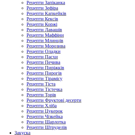
Рецепти Запіканка
Рецепти Зефіра
Рецепти Капкейків
Рецепти Кексів
Рецепти Коржі
Рецепти Лавашів
Рецепти Маффіни
Рецепти Млинців
Рецепти Морозива
Рецепти Оладки
Рецепти Пасхи
Рецепти Печива
Рецепти Пиріжків
Рецепти Пирогів
Рецепти Тірамісу
Рецепти Тіста
Рецепти Тістечка
Рецепти Торів
Рецепти Фруктові десерти
Рецепти Хліба
Рецепти Цукерок
Рецепти Чізкейка
Рецепти Шарлотка
Рецепти Штруделів
Закуска