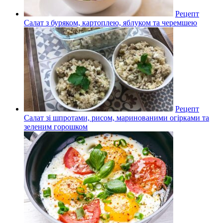
Рецепт
Салат з буряком, картоплею, яблуком та черемшею
Рецепт
Салат зі шпротами, рисом, маринованими огірками та
зеленим горошком