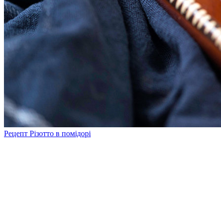
Рецепт Різотто в помідорі