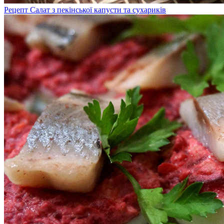
Рецепт Салат з пекінської капусти та сухариків