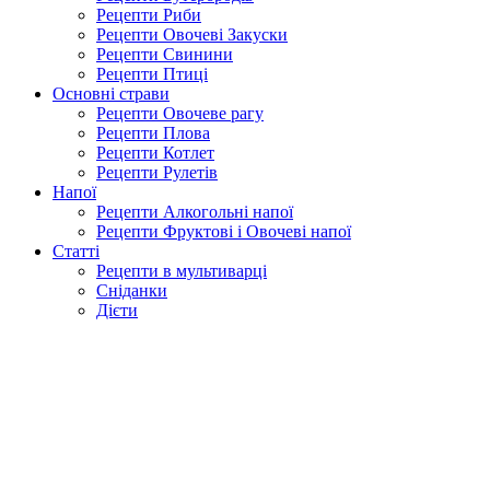
Рецепти Риби
Рецепти Овочеві Закуски
Рецепти Свинини
Рецепти Птиці
Основні страви
Рецепти Овочеве рагу
Рецепти Плова
Рецепти Котлет
Рецепти Рулетів
Напої
Рецепти Алкогольні напої
Рецепти Фруктові і Овочеві напої
Статті
Рецепти в мультиварці
Сніданки
Дієти