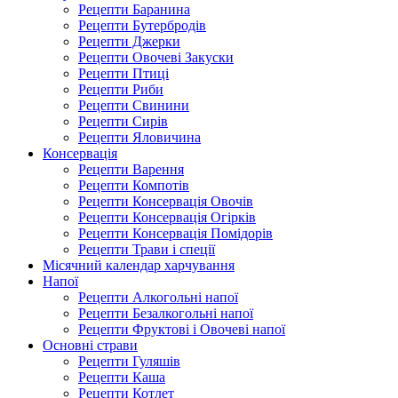
Рецепти Баранина
Рецепти Бутербродів
Рецепти Джерки
Рецепти Овочеві Закуски
Рецепти Птиці
Рецепти Риби
Рецепти Свинини
Рецепти Сирів
Рецепти Яловичина
Консервація
Рецепти Варення
Рецепти Компотів
Рецепти Консервація Овочів
Рецепти Консервація Огірків
Рецепти Консервація Помідорів
Рецепти Трави і спеції
Місячний календар харчування
Напої
Рецепти Алкогольні напої
Рецепти Безалкогольні напої
Рецепти Фруктові і Овочеві напої
Основні страви
Рецепти Гуляшів
Рецепти Каша
Рецепти Котлет