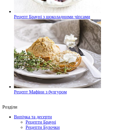
Рецепт Брауні з шоколадними чіпсами
Рецепт Мафіни з булгуром
Роздiли
Випічка та десерти
Рецепти Брауні
Рецепти Булочки