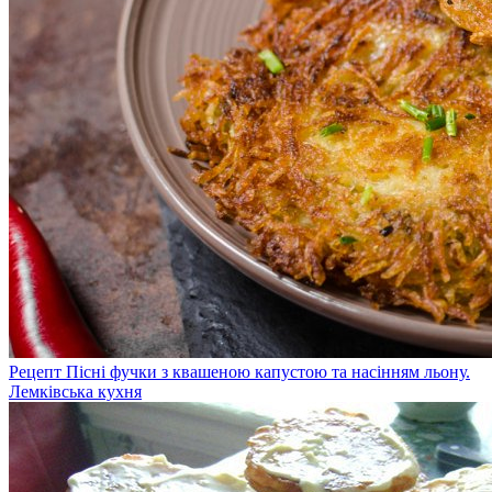
Рецепт Пісні фучки з квашеною капустою та насінням льону.
Лемківська кухня