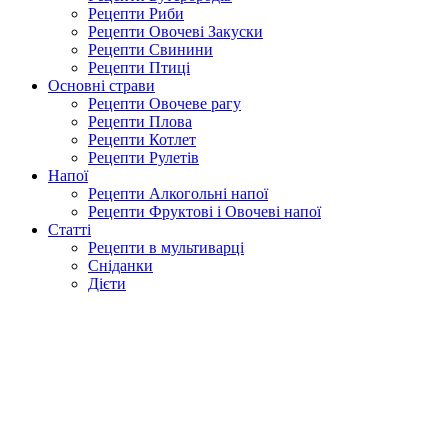
Рецепти Риби
Рецепти Овочеві Закуски
Рецепти Свинини
Рецепти Птиці
Основні страви
Рецепти Овочеве рагу
Рецепти Плова
Рецепти Котлет
Рецепти Рулетів
Напої
Рецепти Алкогольні напої
Рецепти Фруктові і Овочеві напої
Статті
Рецепти в мультиварці
Сніданки
Дієти