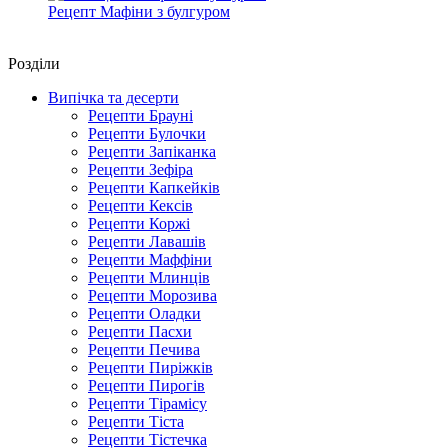
Рецепт Мафіни з булгуром
Роздiли
Випічка та десерти
Рецепти Брауні
Рецепти Булочки
Рецепти Запіканка
Рецепти Зефіра
Рецепти Капкейків
Рецепти Кексів
Рецепти Коржі
Рецепти Лавашів
Рецепти Маффіни
Рецепти Млинців
Рецепти Морозива
Рецепти Оладки
Рецепти Пасхи
Рецепти Печива
Рецепти Пиріжків
Рецепти Пирогів
Рецепти Тірамісу
Рецепти Тіста
Рецепти Тістечка