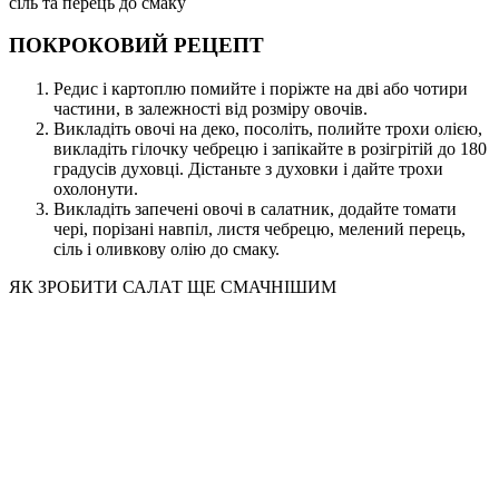
сіль та перець до смаку
ПОКРОКОВИЙ РЕЦЕПТ
Редис і картоплю помийте і поріжте на дві або чотири
частини, в залежності від розміру овочів.
Викладіть овочі на деко, посоліть, полийте трохи олією,
викладіть гілочку чебрецю і запікайте в розігрітій до 180
градусів духовці. Дістаньте з духовки і дайте трохи
охолонути.
Викладіть запечені овочі в салатник, додайте томати
чері, порізані навпіл, листя чебрецю, мелений перець,
сіль і оливкову олію до смаку.
ЯК ЗРОБИТИ САЛАТ ЩЕ СМАЧНІШИМ