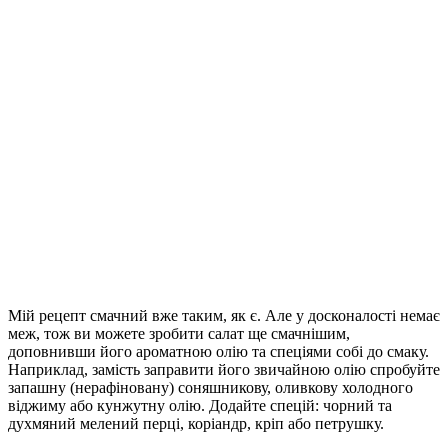
Мій рецепт смачний вже таким, як є. Але у досконалості немає
меж, тож ви можете зробити салат ще смачнішим,
доповнивши його ароматною олію та спеціями собі до смаку.
Наприклад, замість заправити його звичайною олію спробуйте
запашну (нерафіновану) соняшникову, оливкову холодного
віджиму або кунжутну олію. Додайте спецій: чорний та
духмяний мелений перці, коріандр, кріп або петрушку.