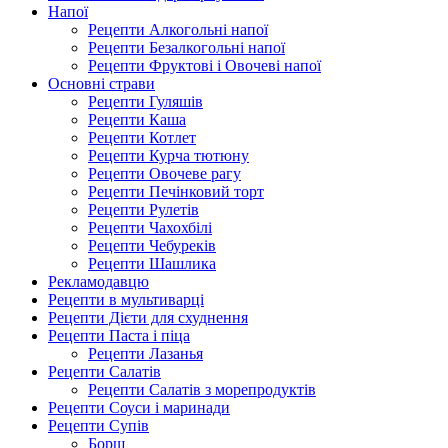
Напої
Рецепти Алкогольні напої
Рецепти Безалкогольні напої
Рецепти Фруктові і Овочеві напої
Основні страви
Рецепти Гуляшів
Рецепти Каша
Рецепти Котлет
Рецепти Курча тютюну
Рецепти Овочеве рагу
Рецепти Печінковий торт
Рецепти Рулетів
Рецепти Чахохбілі
Рецепти Чебуреків
Рецепти Шашлика
Рекламодавцю
Рецепти в мультиварці
Рецепти Дієти для схуднення
Рецепти Паста і піца
Рецепти Лазанья
Рецепти Салатів
Рецепти Салатів з морепродуктів
Рецепти Соуси і маринади
Рецепти Супів
Борщ