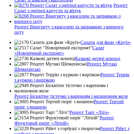
Рецепт
Салат з цвітної капусти та яблук
Рецепт Вінегрету з квасолею та заправкою з винного
оцту
Салати для фази «Круїз»
Салат
«Новорічний експромт»
Казкові дитячі млинці
Рецепт Мутакі
Шемахінські
Рецепт Террін
з куркою і вирізкою
Рецепт Бісквітне тістечко з варенням і малиновим желе
Рецепт Тертий
пиріг з вишнею
Рецепт Тарт «Літо»
Рецепт
Фруктовий пиріг «Літній»
Рецепт Рійет з
горбуші з творогом