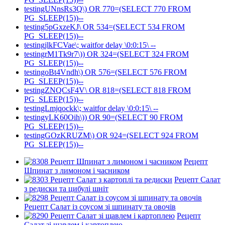
testingUNnsRs3Q\) OR 770=(SELECT 770 FROM
PG_SLEEP(15))--
testing5pGxzeKJ\ OR 534=(SELECT 534 FROM
PG_SLEEP(15))--
testingjlkFCVae\; waitfor delay \0:0:15\ --
testingrM1Tk9r7\)) OR 324=(SELECT 324 FROM
PG_SLEEP(15))--
testingoBt4Vndh\) OR 576=(SELECT 576 FROM
PG_SLEEP(15))--
testingZNQCsF4V\ OR 818=(SELECT 818 FROM
PG_SLEEP(15))--
testingLmjqockk\; waitfor delay \0:0:15\ --
testingyLK60Oih\)) OR 90=(SELECT 90 FROM
PG_SLEEP(15))--
testingGOzKRUZM\) OR 924=(SELECT 924 FROM
PG_SLEEP(15))--
Рецепт
Шпинат з лимоном і часником
Рецепт Салат
з редиски та цибулі шніт
Рецепт Салат із соусом зі шпинату та овочів
Рецепт
Салат зі щавлем і картоплею