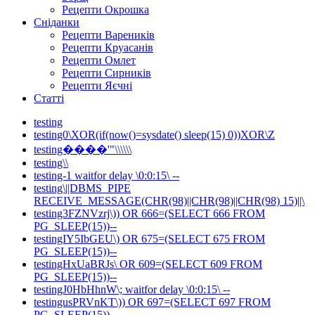
Рецепти Окрошка
Сніданки
Рецепти Вареників
Рецепти Круасанів
Рецепти Омлет
Рецепти Сирників
Рецепти Яєчні
Статті
testing
testing0\XOR(if(now()=sysdate() sleep(15) 0))XOR\Z
testing����'"\\\\\\
testing\\
testing-1 waitfor delay \0:0:15\ --
testing\||DBMS_PIPE
RECEIVE_MESSAGE(CHR(98)||CHR(98)||CHR(98) 15)||\
testing3FZNVzrj\)) OR 666=(SELECT 666 FROM
PG_SLEEP(15))--
testingIY5IbGEU\) OR 675=(SELECT 675 FROM
PG_SLEEP(15))--
testingHxUaBRJs\ OR 609=(SELECT 609 FROM
PG_SLEEP(15))--
testingJ0HbHhnW\; waitfor delay \0:0:15\ --
testingusPRVnKT\)) OR 697=(SELECT 697 FROM
PG_SLEEP(15))--