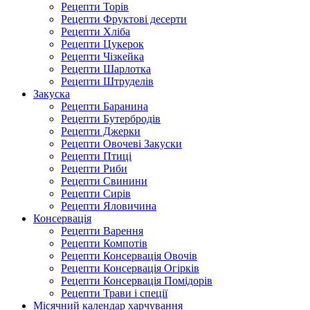
Рецепти Торів
Рецепти Фруктові десерти
Рецепти Хліба
Рецепти Цукерок
Рецепти Чізкейка
Рецепти Шарлотка
Рецепти Штруделів
Закуска
Рецепти Баранина
Рецепти Бутербродів
Рецепти Джерки
Рецепти Овочеві Закуски
Рецепти Птиці
Рецепти Риби
Рецепти Свинини
Рецепти Сирів
Рецепти Яловичина
Консервація
Рецепти Варення
Рецепти Компотів
Рецепти Консервація Овочів
Рецепти Консервація Огірків
Рецепти Консервація Помідорів
Рецепти Трави і спеції
Місячний календар харчування