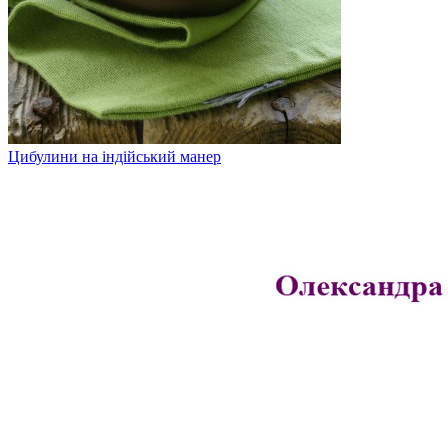
Цибулини на індійський манер