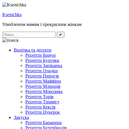
Ksenichka
Улюбленим мамам і прекрасним жінкам
✔
Випічка та десерти
Рецепти Брауні
Рецепти Булочки
Рецепти Запіканка
Рецепти Оладки
Рецепти Пирогів
Рецепти Маффіни
Рецепти Млинців
Рецепти Морозива
Рецепти Торів
Рецепти Тірамісу
Рецепти Кексів
Рецепти Цукерок
Закуска
Рецепти Баранина
Рецепти Бутербродів