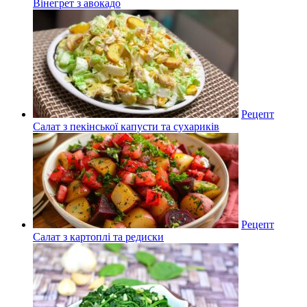
Вінегрет з авокадо
Рецепт
Салат з пекінської капусти та сухариків
Рецепт
Салат з картоплі та редиски