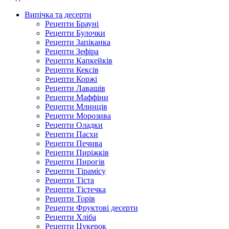
Випічка та десерти
Рецепти Брауні
Рецепти Булочки
Рецепти Запіканка
Рецепти Зефіра
Рецепти Капкейків
Рецепти Кексів
Рецепти Коржі
Рецепти Лавашів
Рецепти Маффіни
Рецепти Млинців
Рецепти Морозива
Рецепти Оладки
Рецепти Пасхи
Рецепти Печива
Рецепти Пиріжків
Рецепти Пирогів
Рецепти Тірамісу
Рецепти Тіста
Рецепти Тістечка
Рецепти Торів
Рецепти Фруктові десерти
Рецепти Хліба
Рецепти Цукерок