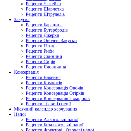
Рецепти Чізкейка
Рецепти Шарлотка
Рецепти Штруделів
Закуска
Рецепти Баранина
Рецепти Бутербродів
Рецепти Джерки
Рецепти Овочеві Закуски
Рецепти Птиці
Рецепти Риби
Рецепти Свинини
Рецепти Сирів
Рецепти Яловичина
Консервація
Рецепти Варення
Рецепти Компотів
Рецепти Консервація Овочів
Рецепти Консервація Огірків
Рецепти Консервація Помідорів
Рецепти Трави і спеції
Місячний календар харчування
Напої
Рецепти Алкогольні напої
Рецепти Безалкогольні напої
Рецепти Фруктові і Овочеві напої