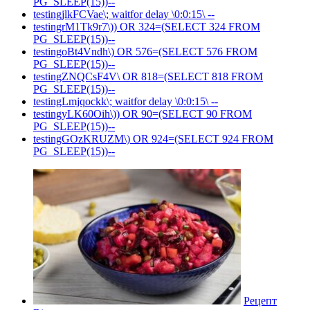
PG_SLEEP(15))--
testingjlkFCVae\; waitfor delay \0:0:15\ --
testingrM1Tk9r7\)) OR 324=(SELECT 324 FROM
PG_SLEEP(15))--
testingoBt4Vndh\) OR 576=(SELECT 576 FROM
PG_SLEEP(15))--
testingZNQCsF4V\ OR 818=(SELECT 818 FROM
PG_SLEEP(15))--
testingLmjqockk\; waitfor delay \0:0:15\ --
testingyLK60Oih\)) OR 90=(SELECT 90 FROM
PG_SLEEP(15))--
testingGOzKRUZM\) OR 924=(SELECT 924 FROM
PG_SLEEP(15))--
Рецепт