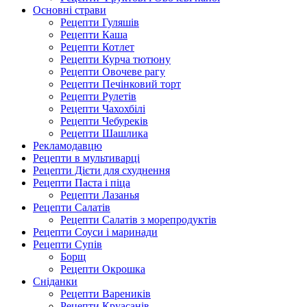
Основні страви
Рецепти Гуляшів
Рецепти Каша
Рецепти Котлет
Рецепти Курча тютюну
Рецепти Овочеве рагу
Рецепти Печінковий торт
Рецепти Рулетів
Рецепти Чахохбілі
Рецепти Чебуреків
Рецепти Шашлика
Рекламодавцю
Рецепти в мультиварці
Рецепти Дієти для схуднення
Рецепти Паста і піца
Рецепти Лазанья
Рецепти Салатів
Рецепти Салатів з морепродуктів
Рецепти Соуси і маринади
Рецепти Супів
Борщ
Рецепти Окрошка
Сніданки
Рецепти Вареників
Рецепти Круасанів