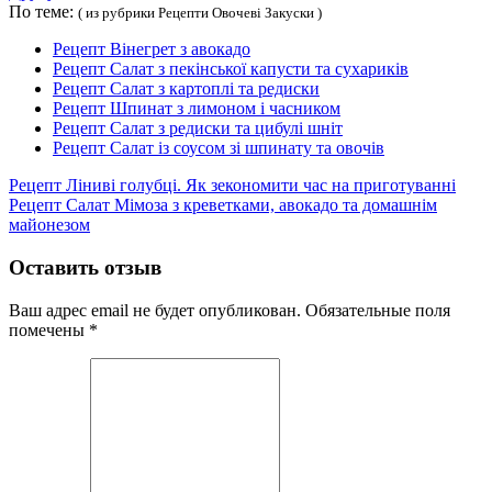
По теме:
( из рубрики Рецепти Овочеві Закуски )
Рецепт Вінегрет з авокадо
Рецепт Салат з пекінської капусти та сухариків
Рецепт Салат з картоплі та редиски
Рецепт Шпинат з лимоном і часником
Рецепт Салат з редиски та цибулі шніт
Рецепт Салат із соусом зі шпинату та овочів
Рецепт Ліниві голубці. Як зекономити час на приготуванні
Рецепт Салат Мімоза з креветками, авокадо та домашнім
майонезом
Оставить отзыв
Ваш адрес email не будет опубликован.
Обязательные поля
помечены
*