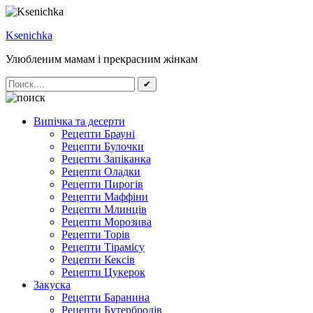
Ksenichka
Улюбленим мамам і прекрасним жінкам
✔
Випічка та десерти
Рецепти Брауні
Рецепти Булочки
Рецепти Запіканка
Рецепти Оладки
Рецепти Пирогів
Рецепти Маффіни
Рецепти Млинців
Рецепти Морозива
Рецепти Торів
Рецепти Тірамісу
Рецепти Кексів
Рецепти Цукерок
Закуска
Рецепти Баранина
Рецепти Бутербродів