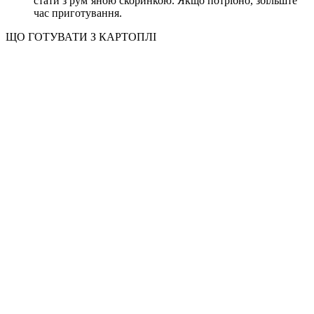
стати з рум’яною скоринкою. Якщо потрібно, збільште
час приготування.
ЩО ГОТУВАТИ З КАРТОПЛІ