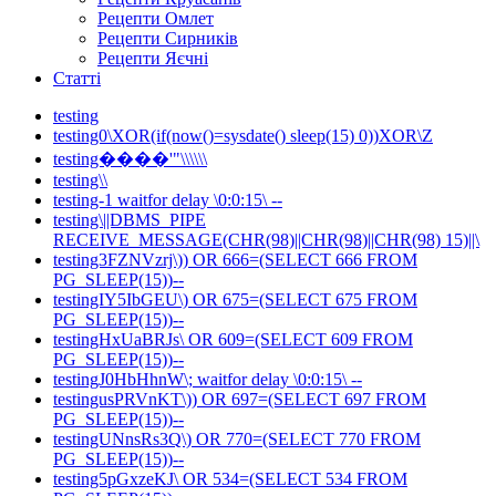
Рецепти Омлет
Рецепти Сирників
Рецепти Яєчні
Статті
testing
testing0\XOR(if(now()=sysdate() sleep(15) 0))XOR\Z
testing����'"\\\\\\
testing\\
testing-1 waitfor delay \0:0:15\ --
testing\||DBMS_PIPE
RECEIVE_MESSAGE(CHR(98)||CHR(98)||CHR(98) 15)||\
testing3FZNVzrj\)) OR 666=(SELECT 666 FROM
PG_SLEEP(15))--
testingIY5IbGEU\) OR 675=(SELECT 675 FROM
PG_SLEEP(15))--
testingHxUaBRJs\ OR 609=(SELECT 609 FROM
PG_SLEEP(15))--
testingJ0HbHhnW\; waitfor delay \0:0:15\ --
testingusPRVnKT\)) OR 697=(SELECT 697 FROM
PG_SLEEP(15))--
testingUNnsRs3Q\) OR 770=(SELECT 770 FROM
PG_SLEEP(15))--
testing5pGxzeKJ\ OR 534=(SELECT 534 FROM