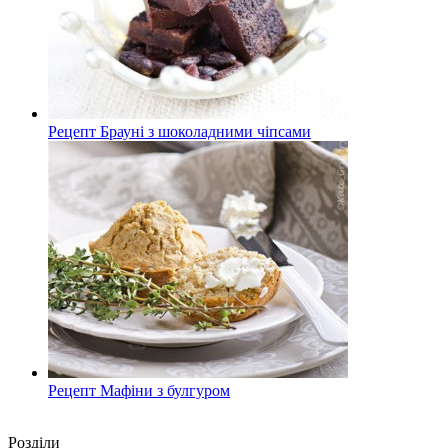
Рецепт Брауні з шоколадними чіпсами
Рецепт Мафіни з булгуром
Роздiли