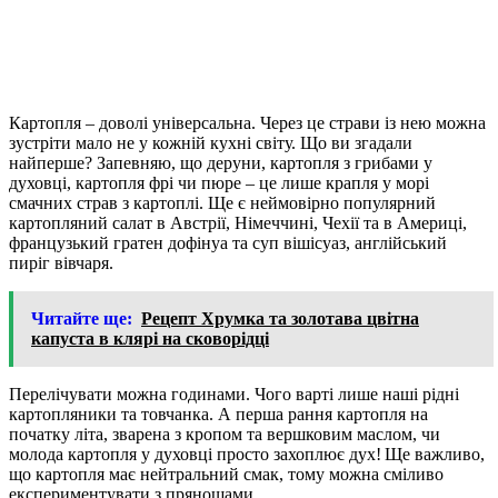
Картопля – доволі універсальна. Через це страви із нею можна
зустріти мало не у кожній кухні світу. Що ви згадали
найперше? Запевняю, що деруни, картопля з грибами у
духовці, картопля фрі чи пюре – це лише крапля у морі
смачних страв з картоплі. Ще є неймовірно популярний
картопляний салат в Австрії, Німеччині, Чехії та в Америці,
французький гратен дофінуа та суп вішісуаз, англійський
пиріг вівчаря.
Читайте ще:
Рецепт Хрумка та золотава цвітна
капуста в клярі на сковорідці
Перелічувати можна годинами. Чого варті лише наші рідні
картопляники та товчанка. А перша рання картопля на
початку літа, зварена з кропом та вершковим маслом, чи
молода картопля у духовці просто захоплює дух! Ще важливо,
що картопля має нейтральний смак, тому можна сміливо
експериментувати з прянощами.