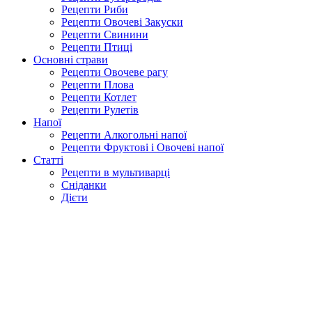
Рецепти Риби
Рецепти Овочеві Закуски
Рецепти Свинини
Рецепти Птиці
Основні страви
Рецепти Овочеве рагу
Рецепти Плова
Рецепти Котлет
Рецепти Рулетів
Напої
Рецепти Алкогольні напої
Рецепти Фруктові і Овочеві напої
Статті
Рецепти в мультиварці
Сніданки
Дієти