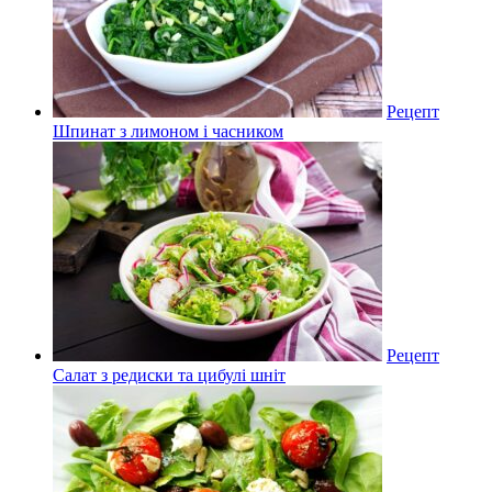
Рецепт
Шпинат з лимоном і часником
Рецепт
Салат з редиски та цибулі шніт