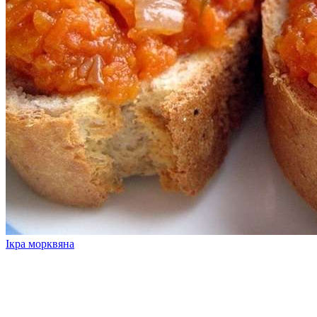
Ікра морквяна