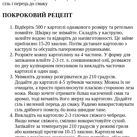
сіль і перець до смаку
ПОКРОКОВИЙ РЕЦЕПТ
Відберіть 500 г картоплі однакового розміру та ретельно
помийте. Шкірку не знімайте. Складіть у каструлю,
залийте водою та відваріть до напівготовності. Це займе
приблизно 15-20 хвилин. Потім дістаньте картоплю з
каструлі та обсушіть паперовими рушниками.
Розріжте кожну картоплину на 4 частини. У форму для
запікання влийте 2-3 ст. л. соняшникової олії, розмажте
по дну кулінарним пензликом та викладіть часточки
картоплі в один шар.
Увімкніть духовку розігріватися до 210 градусів.
Додайте до картоплі 4-5 зубчиків часнику. Можна їх не
очищати, а просто приплюснути пласкою стороною леза
ножа. Якщо хочете отримати більш насичений смак та
аромат, тоді вичавіть його зверху на картоплю. Додайте
сіль і мелений перець до смаку. Радимо використовувати
сіль дрібного помелу, бо вона швидше тане.
Викладіть на картоплю 2-3 гілочки свіжого чебрецю.
Якщо немає свіжого, сміливо використовуйте сухий.
Запікайте за температури 210 градусів у режимі гриля
або конвекції протягом 10-15 хвилин. Картопля має