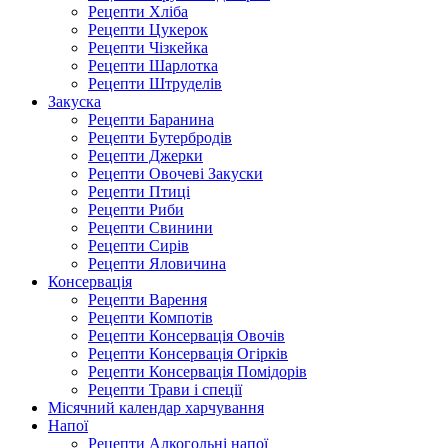
Рецепти Хліба
Рецепти Цукерок
Рецепти Чізкейка
Рецепти Шарлотка
Рецепти Штруделів
Закуска
Рецепти Баранина
Рецепти Бутербродів
Рецепти Джерки
Рецепти Овочеві Закуски
Рецепти Птиці
Рецепти Риби
Рецепти Свинини
Рецепти Сирів
Рецепти Яловичина
Консервація
Рецепти Варення
Рецепти Компотів
Рецепти Консервація Овочів
Рецепти Консервація Огірків
Рецепти Консервація Помідорів
Рецепти Трави і спеції
Місячний календар харчування
Напої
Рецепти Алкогольні напої