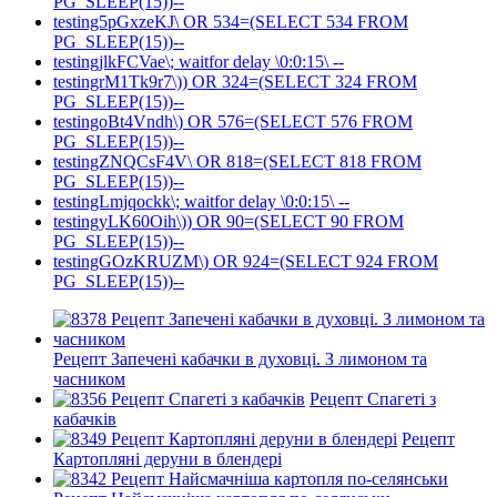
PG_SLEEP(15))--
testing5pGxzeKJ\ OR 534=(SELECT 534 FROM
PG_SLEEP(15))--
testingjlkFCVae\; waitfor delay \0:0:15\ --
testingrM1Tk9r7\)) OR 324=(SELECT 324 FROM
PG_SLEEP(15))--
testingoBt4Vndh\) OR 576=(SELECT 576 FROM
PG_SLEEP(15))--
testingZNQCsF4V\ OR 818=(SELECT 818 FROM
PG_SLEEP(15))--
testingLmjqockk\; waitfor delay \0:0:15\ --
testingyLK60Oih\)) OR 90=(SELECT 90 FROM
PG_SLEEP(15))--
testingGOzKRUZM\) OR 924=(SELECT 924 FROM
PG_SLEEP(15))--
Рецепт Запечені кабачки в духовці. З лимоном та
часником
Рецепт Спагеті з
кабачків
Рецепт
Картопляні деруни в блендері