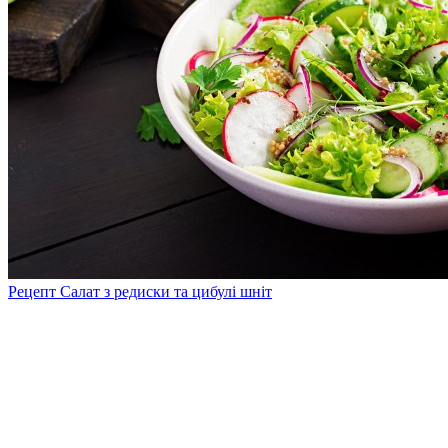
Рецепт Салат з редиски та цибулі шніт