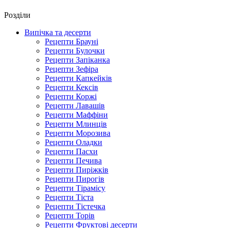
Роздiли
Випічка та десерти
Рецепти Брауні
Рецепти Булочки
Рецепти Запіканка
Рецепти Зефіра
Рецепти Капкейків
Рецепти Кексів
Рецепти Коржі
Рецепти Лавашів
Рецепти Маффіни
Рецепти Млинців
Рецепти Морозива
Рецепти Оладки
Рецепти Пасхи
Рецепти Печива
Рецепти Пиріжків
Рецепти Пирогів
Рецепти Тірамісу
Рецепти Тіста
Рецепти Тістечка
Рецепти Торів
Рецепти Фруктові десерти