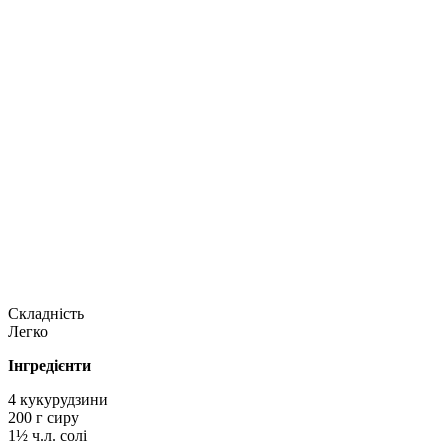
Складність
Легко
Інгредієнти
4 кукурудзини
200 г сиру
1½ ч.л. солі