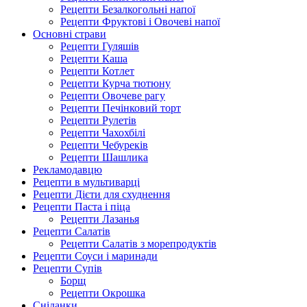
Рецепти Безалкогольні напої
Рецепти Фруктові і Овочеві напої
Основні страви
Рецепти Гуляшів
Рецепти Каша
Рецепти Котлет
Рецепти Курча тютюну
Рецепти Овочеве рагу
Рецепти Печінковий торт
Рецепти Рулетів
Рецепти Чахохбілі
Рецепти Чебуреків
Рецепти Шашлика
Рекламодавцю
Рецепти в мультиварці
Рецепти Дієти для схуднення
Рецепти Паста і піца
Рецепти Лазанья
Рецепти Салатів
Рецепти Салатів з морепродуктів
Рецепти Соуси і маринади
Рецепти Супів
Борщ
Рецепти Окрошка
Сніданки