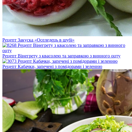
Рецепт Закуска «Оселедець в шубі»
Рецепт Вінегрету з квасолею та заправкою з винного оцту
Рецепт Кабачки, запечені з помідорами і зеленню