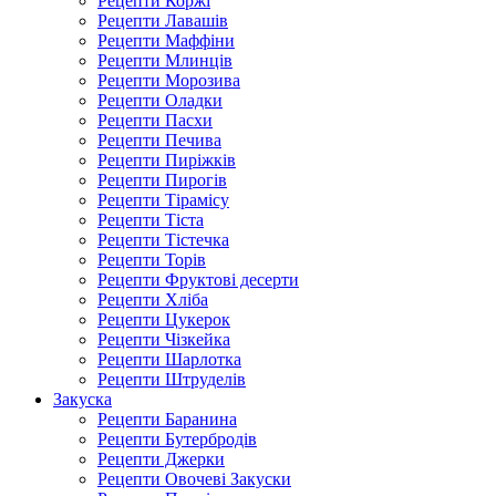
Рецепти Коржі
Рецепти Лавашів
Рецепти Маффіни
Рецепти Млинців
Рецепти Морозива
Рецепти Оладки
Рецепти Пасхи
Рецепти Печива
Рецепти Пиріжків
Рецепти Пирогів
Рецепти Тірамісу
Рецепти Тіста
Рецепти Тістечка
Рецепти Торів
Рецепти Фруктові десерти
Рецепти Хліба
Рецепти Цукерок
Рецепти Чізкейка
Рецепти Шарлотка
Рецепти Штруделів
Закуска
Рецепти Баранина
Рецепти Бутербродів
Рецепти Джерки
Рецепти Овочеві Закуски