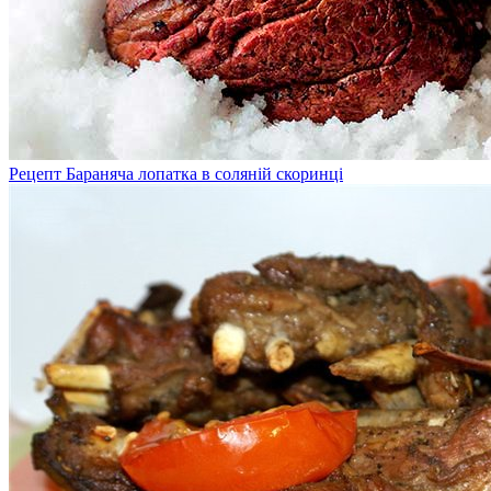
Рецепт Бараняча лопатка в соляній скоринці