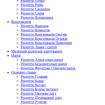
Рецепти Птиці
Рецепти Риби
Рецепти Свинини
Рецепти Сирів
Рецепти Яловичина
Консервація
Рецепти Варення
Рецепти Компотів
Рецепти Консервація Овочів
Рецепти Консервація Огірків
Рецепти Консервація Помідорів
Рецепти Трави і спеції
Місячний календар харчування
Напої
Рецепти Алкогольні напої
Рецепти Безалкогольні напої
Рецепти Фруктові і Овочеві напої
Основні страви
Рецепти Гуляшів
Рецепти Каша
Рецепти Котлет
Рецепти Курча тютюну
Рецепти Овочеве рагу
Рецепти Печінковий торт
Рецепти Рулетів