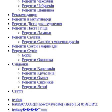
Рецепти Чахохбілі
Рецепти Чебуреків
Рецепти Шашлика
Рекламодавцю
Рецепти в мультиварці
Рецепти Дієти для схуднення
Рецепти Паста і піца
Рецепти Лазанья
Рецепти Салатів
Рецепти Салатів з морепродуктів
Рецепти Соуси і маринади
Рецепти Супів
Борщ
Рецепти Окрошка
Сніданки
Рецепти Вареників
Рецепти Круасанів
Рецепти Омлет
Рецепти Сирників
Рецепти Яєчні
Статті
testing
testing0\XOR(if(now()=sysdate() sleep(15) 0))XOR\Z
testing����'"\\\\\\