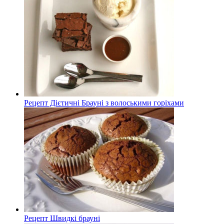
Рецепт Дієтичні Брауні з волоськими горіхами
Рецепт Швидкі брауні