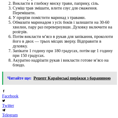
Викласти в глибоку миску трави, паприку, сіль.
Суміш трав змішати, влити соус для смаження.
Перемішати.
У прорізи помістити маринад з травами.
Обмазати маринадом з усіх боків і залишити на 30-60
хвилин, пару раз перевернувши. Духовку включити на
розігрів.
Потім викласти м’ясо в рукав для запікання, проколоти
його в двох — трьох місцях зверху. Відправити в
духовку.
Запікати 1 годину при 180 градусах, потім ще 1 годину
при 150 градусах.
Акуратно надрізати рукав і викласти готове м’ясо на
блюдо.
Читайте ще:
Рецепт Караїмські пиріжки з бараниною
Facebook
Twitter
Telegram