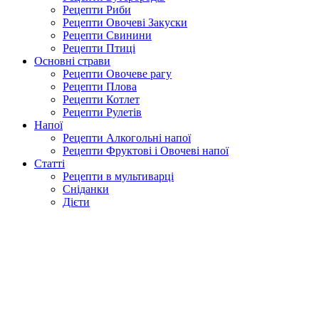
Рецепти Риби
Рецепти Овочеві Закуски
Рецепти Свинини
Рецепти Птиці
Основні страви
Рецепти Овочеве рагу
Рецепти Плова
Рецепти Котлет
Рецепти Рулетів
Напої
Рецепти Алкогольні напої
Рецепти Фруктові і Овочеві напої
Статті
Рецепти в мультиварці
Сніданки
Дієти