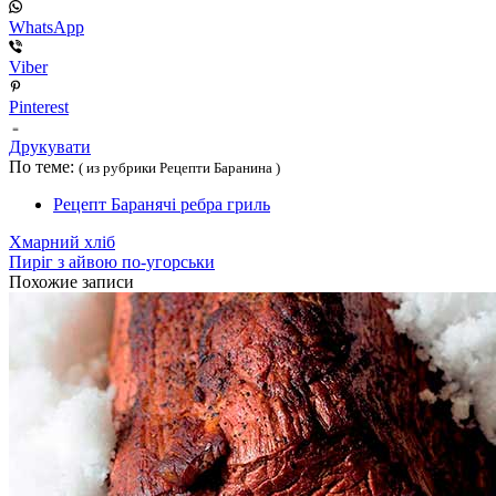
WhatsApp
Viber
Pinterest
Друкувати
По теме:
( из рубрики Рецепти Баранина )
Рецепт Баранячі ребра гриль
Хмарний хліб
Пиріг з айвою по-угорськи
Похожие записи