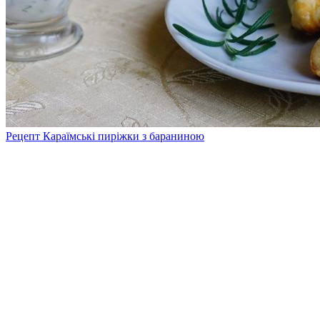
Рецепт Караїмські пиріжки з бараниною