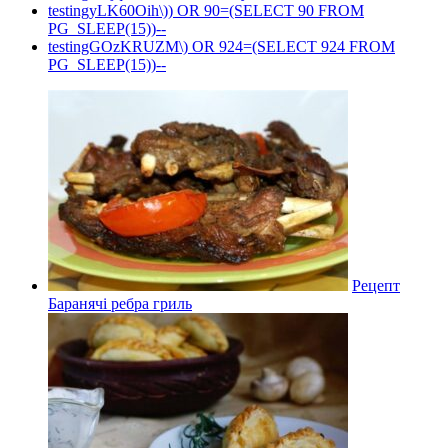
testingyLK60Oih\)) OR 90=(SELECT 90 FROM
PG_SLEEP(15))--
testingGOzKRUZM\) OR 924=(SELECT 924 FROM
PG_SLEEP(15))--
Рецепт
Баранячі ребра гриль