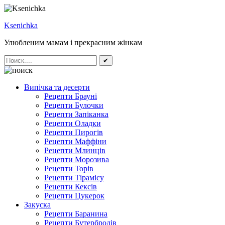
Ksenichka
Улюбленим мамам і прекрасним жінкам
✔
Випічка та десерти
Рецепти Брауні
Рецепти Булочки
Рецепти Запіканка
Рецепти Оладки
Рецепти Пирогів
Рецепти Маффіни
Рецепти Млинців
Рецепти Морозива
Рецепти Торів
Рецепти Тірамісу
Рецепти Кексів
Рецепти Цукерок
Закуска
Рецепти Баранина
Рецепти Бутербродів