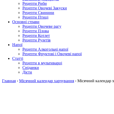
Рецепти Риби
Рецепти Овочеві Закуски
Рецепти Свинини
Рецепти Птиці
Основні страви
Рецепти Овочеве рагу
Рецепти Плова
Рецепти Котлет
Рецепти Рулетів
Напої
Рецепти Алкогольні напої
Рецепти Фруктові і Овочеві напої
Статті
Рецепти в мультиварці
Сніданки
Дієти
Главная
›
Місячний календар харчування
›
Місячний календар х