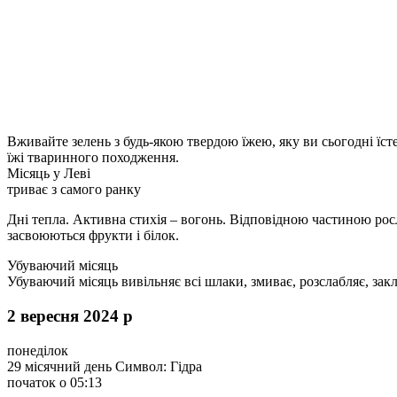
Вживайте зелень з будь-якою твердою їжею, яку ви сьогодні їсте
їжі тваринного походження.
Місяць у Леві
триває з самого ранку
Дні тепла. Активна стихія – вогонь. Відповідною частиною росл
засвоюються фрукти і білок.
Убуваючий місяць
Убуваючий місяць вивільняє всі шлаки, змиває, розслабляє, закл
2 вересня 2024 р
понеділок
29 місячний день Символ: Гідра
початок о 05:13